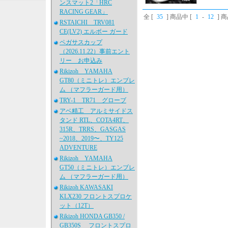
ンスマット2「HRC
RACING GEAR」
全 [
35
] 商品中 [
1
-
12
] 
RSTAICHI TRV081
CE(LV2) エルボー ガード
ペガサスカップ
（2026.11.22）事前エント
リー お申込み
Rikizoh YAMAHA
GT80（ミニトレ）エンブレ
ム （マフラーガード用）
TRY-1 TR71 グローブ
アベ精工 アルミサイドス
タンド RTL、COTA4RT、
315R、TRRS、GASGAS
~2018、2019〜、TY125
ADVENTURE
Rikizoh YAMAHA
GT50（ミニトレ）エンブレ
ム （マフラーガード用）
Rikizoh KAWASAKI
KLX230 フロントスプロケ
ット（12T）
Rikizoh HONDA GB350 /
GB350S フロントスプロ