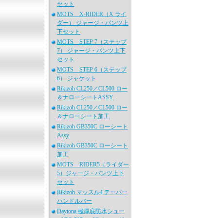
セット
MOTS X-RIDER（X ライ
ダー） ジャージ・パンツ上
下セット
MOTS STEP 7（ステップ
7） ジャージ・パンツ上下
セット
MOTS STEP 6（ステップ
6） ジャケット
Rikizoh CL250／CL500 ロー
＆ナローシートASSY
Rikizoh CL250／CL500 ロー
＆ナローシート加工
Rikizoh GB350C ローシート
Assy
Rikizoh GB350C ローシート
加工
MOTS RIDER5（ライダー
5）ジャージ・パンツ上下
セット
Rikizoh マッスル4 テーパー
ハンドルバー
Daytona 極厚底防水シュー