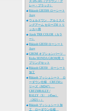
ズ DS-505（ブラウン・グ
レー・ブラック）
Rikizoh GB350S ローシート
Assy
ウェルドワン アルミスイ
ングアーム セロー250 トリ
ッカー用
Airoh TRR COLOR（カラ
ー）
Rikizoh GB350 ローシート
Assy
GROM オプションパーツ
Kicks HONDA GROM用 ス
プリングセット
Rikizoh GB350 ローシート
加工
Rikizoh ブッシュシート ロ
ーダウン仕様 CRF250シ
リーズ（MD47）
CRF250RALLY /
RALLY〈S〉（45㎜）
（2021～）
Rikizoh ブッシュシート加
工 ローダウン仕様