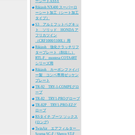
ーシートASSY
Rikizoh NX400 スーパーロ
ーシート加工（シート加工
タイプ）
S3 アルミフットペグキッ
ト ソリッド HONDA ア
フリカツイン
（CRF1000/1100L）用
Rikizoh 強化クラッチリフ
タープレート（削出し）
RTL-F、montesa COTA4RT
シリーズ用
Rikizoh カーボンファイバ
ー製 コンペ専用ゼッケン
プレート
TR-92 TRY-1-COMPEグロ
ーブ
TR-82 TRY1-PROグローブ
TR-82P TRY1-PRO-EZグ
ローブ
RSタイチ ブーツ ソックス
(ロング)
TwinAir エアフィルター
Scorpa SC-F / Sherco ST-F