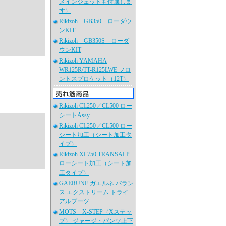
メインジェットも付属しま
す）
Rikizoh GB350 ローダウ
ンKIT
Rikizoh GB350S ローダ
ウンKIT
Rikizoh YAMAHA
WR125R/TT-R125LWE フロ
ントスプロケット（12T）
Rikizoh CL250／CL500 ロー
シートAssy
Rikizoh CL250／CL500 ロー
シート加工（シート加工タ
イプ）
Rikizoh XL750 TRANSALP
ローシート加工（シート加
工タイプ）
GAERUNE ガエルネ バラン
ス エクストリーム トライ
アルブーツ
MOTS X-STEP（Xステッ
プ） ジャージ・パンツ上下