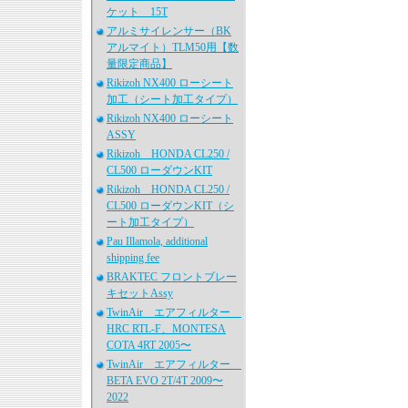
ケット 15T
アルミサイレンサー（BK
アルマイト）TLM50用【数
量限定商品】
Rikizoh NX400 ローシート
加工（シート加工タイプ）
Rikizoh NX400 ローシート
ASSY
Rikizoh HONDA CL250 /
CL500 ローダウンKIT
Rikizoh HONDA CL250 /
CL500 ローダウンKIT（シ
ート加工タイプ）
Pau Illamola, additional
shipping fee
BRAKTEC フロントブレー
キセットAssy
TwinAir エアフィルター
HRC RTL-F、MONTESA
COTA 4RT 2005〜
TwinAir エアフィルター
BETA EVO 2T/4T 2009〜
2022