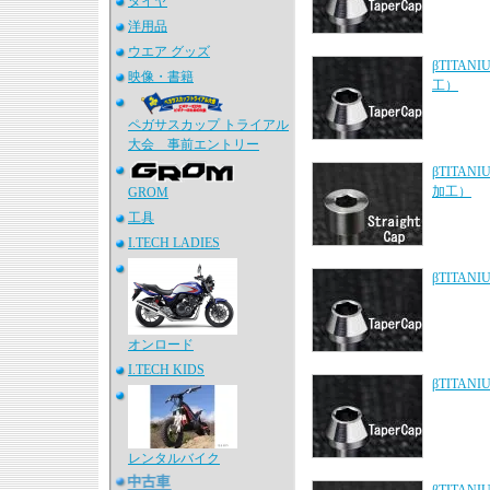
タイヤ
洋用品
ウエア グッズ
βTITAN
映像・書籍
工）
ペガサスカップ トライアル
大会 事前エントリー
βTITAN
加工）
GROM
工具
I.TECH LADIES
βTITA
オンロード
I.TECH KIDS
βTITA
レンタルバイク