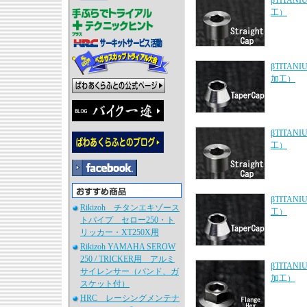
βTITA
工）
βTITAN
加工）
βTITA
工）
βTITA
Rikizoh チタンエキゾース
工）
トパイプ セロー250・ト
リッカー・XT250X用
Rikizoh YAMAHA SEROW
250 / TRICKER用 アルミ
βTITAN
サイレンサー（バンド、ガ
加工）
スケット付）
HRC レーシングメンテナ