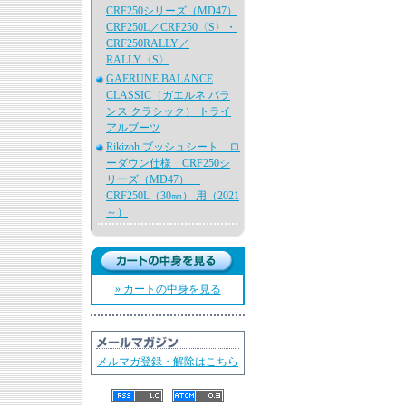
CRF250シリーズ（MD47）
CRF250L／CRF250〈S〉・
CRF250RALLY／
RALLY〈S〉
GAERUNE BALANCE
CLASSIC（ガエルネ バラ
ンス クラシック） トライ
アルブーツ
Rikizoh ブッシュシート ロ
ーダウン仕様 CRF250シ
リーズ（MD47）
CRF250L（30㎜） 用（2021
～）
» カートの中身を見る
メルマガ登録・解除はこちら