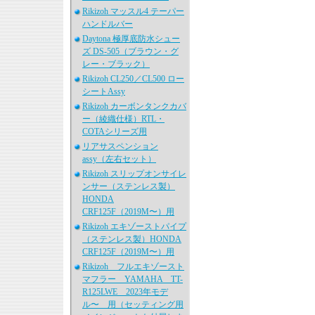
Rikizoh マッスル4 テーパー
ハンドルバー
Daytona 極厚底防水シュー
ズ DS-505（ブラウン・グ
レー・ブラック）
Rikizoh CL250／CL500 ロー
シートAssy
Rikizoh カーボンタンクカバ
ー（綾織仕様）RTL・
COTAシリーズ用
リアサスペンション
assy（左右セット）
Rikizoh スリップオンサイレ
ンサー（ステンレス製）
HONDA
CRF125F（2019M〜）用
Rikizoh エキゾーストパイプ
（ステンレス製）HONDA
CRF125F（2019M〜）用
Rikizoh フルエキゾースト
マフラー YAMAHA TT-
R125LWE 2023年モデ
ル〜 用（セッティング用