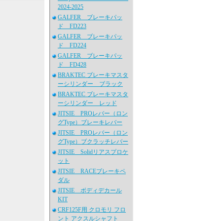
2024-2025
GALFER ブレーキパッ
ド FD223
GALFER ブレーキパッ
ド FD224
GALFER ブレーキパッ
ド FD428
BRAKTEC ブレーキマスタ
ーシリンダー ブラック
BRAKTEC ブレーキマスタ
ーシリンダー レッド
JITSIE PROレバー（ロン
グType）ブレーキレバー
JITSIE PROレバー（ロン
グType）ブクラッチレバー
JITSIE Solidリアスプロケ
ット
JITSIE RACEブレーキペ
ダル
JITSIE ボディデカール
KIT
CRF125F用 クロモリ フロ
ント アクスルシャフト