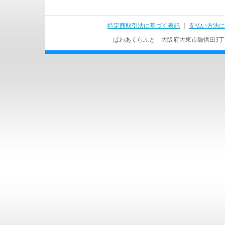
特定商取引法に基づく表記
｜
支払い方法に
ぱわあくらふと 大阪府大東市御供田3丁目17－37 T