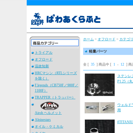
ホーム
>
オフロード
>
カテゴ
軽量パーツ
トライアル
オフロード
全 [
35
] 商品中 [
1
-
12
] 
温故知新
HRCマシン（RTLシリーズ
ステンレス
を除く）
P1.25
F.legends（CB750F／900F／
1100F）
TRAPPER（トラッパー）
ウェルド
用
Airoh ヘルメット
Alpinestars
βTITA
オイル・ケミカル