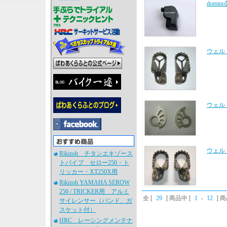
dom
ウェル
ウェル
ウェル
Rikizoh チタンエキゾース
トパイプ セロー250・ト
リッカー・XT250X用
Rikizoh YAMAHA SEROW
250 / TRICKER用 アルミ
全 [
29
] 商品中 [
1
-
12
] 
サイレンサー（バンド、ガ
スケット付）
HRC レーシングメンテナ