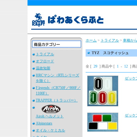
ホーム
>
トライアル
>
車種か
TYZ スコティッシュ
トライアル
オフロード
全 [
29
] 商品中 [
1
-
12
] 
温故知新
HRCマシン（RTLシリーズ
ゼッケ
を除く）
F.legends（CB750F／900F／
1100F）
TRAPPER（トラッパー）
ゼッケ
Airoh ヘルメット
Alpinestars
オイル・ケミカル