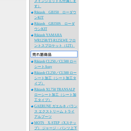
メインジェットも付属しま
す）
Rikizoh GB350 ローダウ
ンKIT
Rikizoh GB350S ローダ
ウンKIT
Rikizoh YAMAHA
WR125R/TT-R125LWE フロ
ントスプロケット（12T）
Rikizoh CL250／CL500 ロー
シートAssy
Rikizoh CL250／CL500 ロー
シート加工（シート加工タ
イプ）
Rikizoh XL750 TRANSALP
ローシート加工（シート加
工タイプ）
GAERUNE ガエルネ バラン
ス エクストリーム トライ
アルブーツ
MOTS X-STEP（Xステッ
プ） ジャージ・パンツ上下