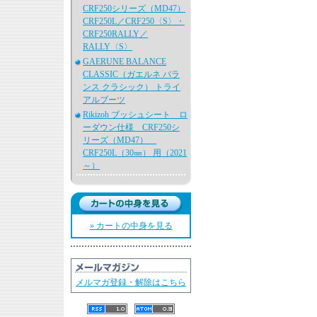
CRF250シリーズ（MD47）
CRF250L／CRF250〈S〉・
CRF250RALLY／
RALLY〈S〉
GAERUNE BALANCE
CLASSIC（ガエルネ バラ
ンス クラシック） トライ
アルブーツ
Rikizoh ブッシュシート ロ
ーダウン仕様 CRF250シ
リーズ（MD47）
CRF250L（30㎜） 用（2021
～）
» カートの中身を見る
メルマガ登録・解除はこちら