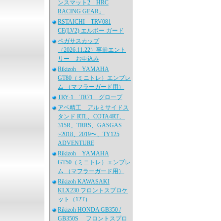
ンスマット2「HRC
RACING GEAR」
RSTAICHI TRV081
CE(LV2) エルボー ガード
ペガサスカップ
（2026.11.22）事前エント
リー お申込み
Rikizoh YAMAHA
GT80（ミニトレ）エンブレ
ム （マフラーガード用）
TRY-1 TR71 グローブ
アベ精工 アルミサイドス
タンド RTL、COTA4RT、
315R、TRRS、GASGAS
~2018、2019〜、TY125
ADVENTURE
Rikizoh YAMAHA
GT50（ミニトレ）エンブレ
ム （マフラーガード用）
Rikizoh KAWASAKI
KLX230 フロントスプロケ
ット（12T）
Rikizoh HONDA GB350 /
GB350S フロントスプロ