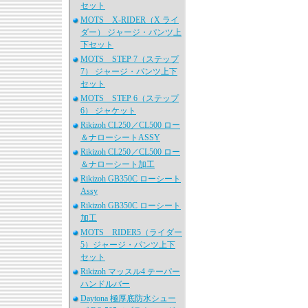
セット
MOTS X-RIDER（X ライ
ダー） ジャージ・パンツ上
下セット
MOTS STEP 7（ステップ
7） ジャージ・パンツ上下
セット
MOTS STEP 6（ステップ
6） ジャケット
Rikizoh CL250／CL500 ロー
＆ナローシートASSY
Rikizoh CL250／CL500 ロー
＆ナローシート加工
Rikizoh GB350C ローシート
Assy
Rikizoh GB350C ローシート
加工
MOTS RIDER5（ライダー
5）ジャージ・パンツ上下
セット
Rikizoh マッスル4 テーパー
ハンドルバー
Daytona 極厚底防水シュー