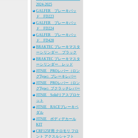
2024-2025
GALFER ブレーキパッ
ド FD223
GALFER ブレーキパッ
ド FD224
GALFER ブレーキパッ
ド FD428
BRAKTEC ブレーキマスタ
ーシリンダー ブラック
BRAKTEC ブレーキマスタ
ーシリンダー レッド
JITSIE PROレバー（ロン
グType）ブレーキレバー
JITSIE PROレバー（ロン
グType）ブクラッチレバー
JITSIE Solidリアスプロケ
ット
JITSIE RACEブレーキペ
ダル
JITSIE ボディデカール
KIT
CRF125F用 クロモリ フロ
ント アクスルシャフト