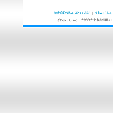
特定商取引法に基づく表記
｜
支払い方法に
ぱわあくらふと 大阪府大東市御供田3丁目17－37 T