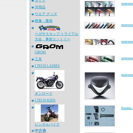
タイヤ
moto
洋用品
ウエア グッズ
映像・書籍
moto
ペガサスカップ トライアル
大会 事前エントリー
mot
GROM
moto
工具
I.TECH LADIES
moto
オンロード
I.TECH KIDS
domi
レンタルバイク