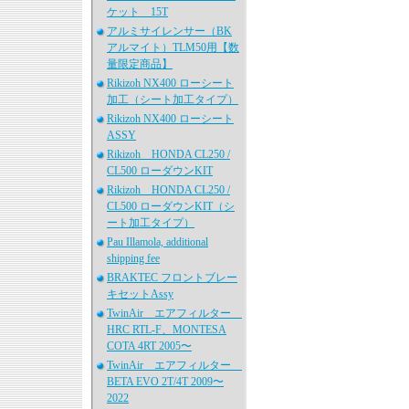
ケット 15T
アルミサイレンサー（BK
アルマイト）TLM50用【数
量限定商品】
Rikizoh NX400 ローシート
加工（シート加工タイプ）
Rikizoh NX400 ローシート
ASSY
Rikizoh HONDA CL250 /
CL500 ローダウンKIT
Rikizoh HONDA CL250 /
CL500 ローダウンKIT（シ
ート加工タイプ）
Pau Illamola, additional
shipping fee
BRAKTEC フロントブレー
キセットAssy
TwinAir エアフィルター
HRC RTL-F、MONTESA
COTA 4RT 2005〜
TwinAir エアフィルター
BETA EVO 2T/4T 2009〜
2022