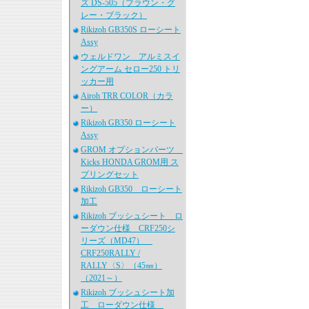
ズ DS-505（ブラウン・グ
レー・ブラック）
Rikizoh GB350S ローシート
Assy
ウェルドワン アルミスイ
ングアーム セロー250 トリ
ッカー用
Airoh TRR COLOR（カラ
ー）
Rikizoh GB350 ローシート
Assy
GROM オプションパーツ
Kicks HONDA GROM用 ス
プリングセット
Rikizoh GB350 ローシート
加工
Rikizoh ブッシュシート ロ
ーダウン仕様 CRF250シ
リーズ（MD47）
CRF250RALLY /
RALLY〈S〉（45㎜）
（2021～）
Rikizoh ブッシュシート加
工 ローダウン仕様