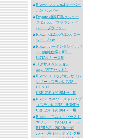
Rikizoh マッスル4 テーパー
ハンドルバー
Daytona 極厚底防水シュー
ズ DS-505（ブラウン・グ
レー・ブラック）
Rikizoh CL250／CL500 ロー
シートAssy
Rikizoh カーボンタンクカバ
ー（綾織仕様）RTL・
COTAシリーズ用
リアサスペンション
assy（左右セット）
Rikizoh スリップオンサイレ
ンサー（ステンレス製）
HONDA
CRF125F（2019M〜）用
Rikizoh エキゾーストパイプ
（ステンレス製）HONDA
CRF125F（2019M〜）用
Rikizoh フルエキゾースト
マフラー YAMAHA TT-
R125LWE 2023年モデ
ル〜 用（セッティング用