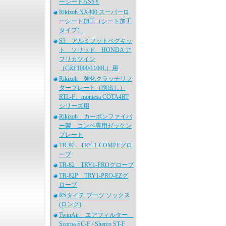
ーシートASSY
Rikizoh NX400 スーパーロ
ーシート加工（シート加工
タイプ）
S3 アルミフットペグキッ
ト ソリッド HONDA ア
フリカツイン
（CRF1000/1100L）用
Rikizoh 強化クラッチリフ
タープレート（削出し）
RTL-F、montesa COTA4RT
シリーズ用
Rikizoh カーボンファイバ
ー製 コンペ専用ゼッケン
プレート
TR-92 TRY-1-COMPEグロ
ーブ
TR-82 TRY1-PROグローブ
TR-82P TRY1-PRO-EZグ
ローブ
RSタイチ ブーツ ソックス
(ロング)
TwinAir エアフィルター
Scorpa SC-F / Sherco ST-F