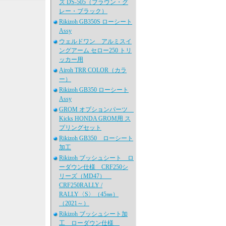
ズ DS-505（ブラウン・グ
レー・ブラック）
Rikizoh GB350S ローシート
Assy
ウェルドワン アルミスイ
ングアーム セロー250 トリ
ッカー用
Airoh TRR COLOR（カラ
ー）
Rikizoh GB350 ローシート
Assy
GROM オプションパーツ
Kicks HONDA GROM用 ス
プリングセット
Rikizoh GB350 ローシート
加工
Rikizoh ブッシュシート ロ
ーダウン仕様 CRF250シ
リーズ（MD47）
CRF250RALLY /
RALLY〈S〉（45㎜）
（2021～）
Rikizoh ブッシュシート加
工 ローダウン仕様