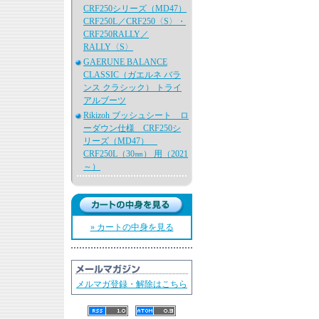
CRF250シリーズ（MD47）
CRF250L／CRF250〈S〉・
CRF250RALLY／
RALLY〈S〉
GAERUNE BALANCE
CLASSIC（ガエルネ バラ
ンス クラシック） トライ
アルブーツ
Rikizoh ブッシュシート ロ
ーダウン仕様 CRF250シ
リーズ（MD47）
CRF250L（30㎜） 用（2021
～）
» カートの中身を見る
メルマガ登録・解除はこちら