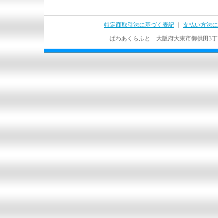
特定商取引法に基づく表記
｜
支払い方法に
ぱわあくらふと 大阪府大東市御供田3丁目17－37 T