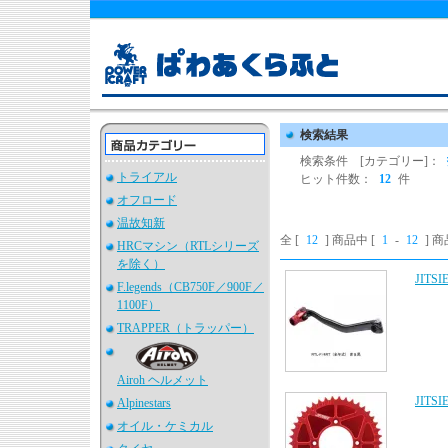
検索結果
検索条件 [カテゴリー]：
トライアル
ヒット件数：
12
件
オフロード
温故知新
全 [
12
] 商品中 [
1
-
12
] 
HRCマシン（RTLシリーズ
を除く）
JIT
F.legends（CB750F／900F／
1100F）
TRAPPER（トラッパー）
Airoh ヘルメット
JIT
Alpinestars
オイル・ケミカル