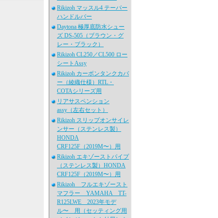
Rikizoh マッスル4 テーパー
ハンドルバー
Daytona 極厚底防水シュー
ズ DS-505（ブラウン・グ
レー・ブラック）
Rikizoh CL250／CL500 ロー
シートAssy
Rikizoh カーボンタンクカバ
ー（綾織仕様）RTL・
COTAシリーズ用
リアサスペンション
assy（左右セット）
Rikizoh スリップオンサイレ
ンサー（ステンレス製）
HONDA
CRF125F（2019M〜）用
Rikizoh エキゾーストパイプ
（ステンレス製）HONDA
CRF125F（2019M〜）用
Rikizoh フルエキゾースト
マフラー YAMAHA TT-
R125LWE 2023年モデ
ル〜 用（セッティング用