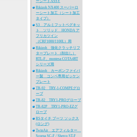
ーシートASSY
Rikizoh NX400 スーパーロ
ーシート加工（シート加工
タイプ）
S3 アルミフットペグキッ
ト ソリッド HONDA ア
フリカツイン
（CRF1000/1100L）用
Rikizoh 強化クラッチリフ
タープレート（削出し）
RTL-F、montesa COTA4RT
シリーズ用
Rikizoh カーボンファイバ
ー製 コンペ専用ゼッケン
プレート
TR-92 TRY-1-COMPEグロ
ーブ
TR-82 TRY1-PROグローブ
TR-82P TRY1-PRO-EZグ
ローブ
RSタイチ ブーツ ソックス
(ロング)
TwinAir エアフィルター
Scorpa SC-F / Sherco ST-F