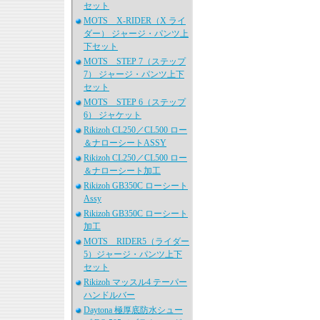
セット
MOTS X-RIDER（X ライ
ダー） ジャージ・パンツ上
下セット
MOTS STEP 7（ステップ
7） ジャージ・パンツ上下
セット
MOTS STEP 6（ステップ
6） ジャケット
Rikizoh CL250／CL500 ロー
＆ナローシートASSY
Rikizoh CL250／CL500 ロー
＆ナローシート加工
Rikizoh GB350C ローシート
Assy
Rikizoh GB350C ローシート
加工
MOTS RIDER5（ライダー
5）ジャージ・パンツ上下
セット
Rikizoh マッスル4 テーパー
ハンドルバー
Daytona 極厚底防水シュー