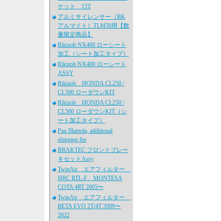
ケット 15T
アルミサイレンサー（BK
アルマイト）TLM50用【数
量限定商品】
Rikizoh NX400 ローシート
加工（シート加工タイプ）
Rikizoh NX400 ローシート
ASSY
Rikizoh HONDA CL250 /
CL500 ローダウンKIT
Rikizoh HONDA CL250 /
CL500 ローダウンKIT（シ
ート加工タイプ）
Pau Illamola, additional
shipping fee
BRAKTEC フロントブレー
キセットAssy
TwinAir エアフィルター
HRC RTL-F、MONTESA
COTA 4RT 2005〜
TwinAir エアフィルター
BETA EVO 2T/4T 2009〜
2022