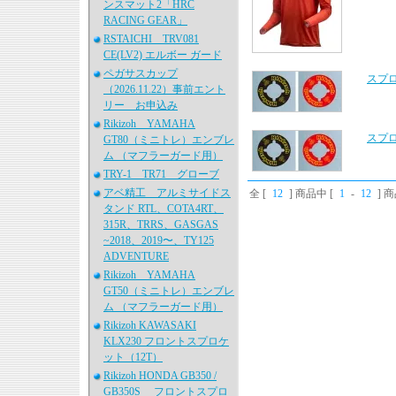
ンスマット2「HRC
RACING GEAR」
RSTAICHI TRV081
CE(LV2) エルボー ガード
ペガサスカップ
スプ
（2026.11.22）事前エント
リー お申込み
Rikizoh YAMAHA
スプ
GT80（ミニトレ）エンブレ
ム （マフラーガード用）
TRY-1 TR71 グローブ
アベ精工 アルミサイドス
全 [
12
] 商品中 [
1
-
12
] 
タンド RTL、COTA4RT、
315R、TRRS、GASGAS
~2018、2019〜、TY125
ADVENTURE
Rikizoh YAMAHA
GT50（ミニトレ）エンブレ
ム （マフラーガード用）
Rikizoh KAWASAKI
KLX230 フロントスプロケ
ット（12T）
Rikizoh HONDA GB350 /
GB350S フロントスプロ