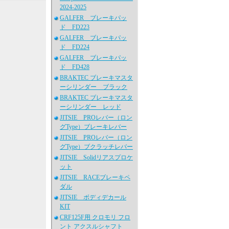
2024-2025
GALFER ブレーキパッ
ド FD223
GALFER ブレーキパッ
ド FD224
GALFER ブレーキパッ
ド FD428
BRAKTEC ブレーキマスタ
ーシリンダー ブラック
BRAKTEC ブレーキマスタ
ーシリンダー レッド
JITSIE PROレバー（ロン
グType）ブレーキレバー
JITSIE PROレバー（ロン
グType）ブクラッチレバー
JITSIE Solidリアスプロケ
ット
JITSIE RACEブレーキペ
ダル
JITSIE ボディデカール
KIT
CRF125F用 クロモリ フロ
ント アクスルシャフト