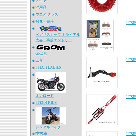
タイヤ
洋用品
ウエア グッズ
映像・書籍
JITS
ペガサスカップ トライアル
大会 事前エントリー
GROM
JIT
工具
I.TECH LADIES
オンロード
JIT
I.TECH KIDS
レンタルバイク
JIT