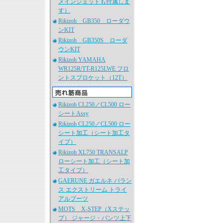
メインジェットも付属しま
す）
Rikizoh GB350 ローダウ
ンKIT
Rikizoh GB350S ローダ
ウンKIT
Rikizoh YAMAHA
WR125R/TT-R125LWE フロ
ントスプロケット（12T）
Rikizoh CL250／CL500 ロー
シートAssy
Rikizoh CL250／CL500 ロー
シート加工（シート加工タ
イプ）
Rikizoh XL750 TRANSALP
ローシート加工（シート加
工タイプ）
GAERUNE ガエルネ バラン
ス エクストリーム トライ
アルブーツ
MOTS X-STEP（Xステッ
プ） ジャージ・パンツ上下