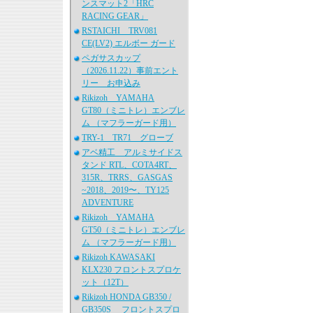
ンスマット2「HRC
RACING GEAR」
RSTAICHI TRV081
CE(LV2) エルボー ガード
ペガサスカップ
（2026.11.22）事前エント
リー お申込み
Rikizoh YAMAHA
GT80（ミニトレ）エンブレ
ム （マフラーガード用）
TRY-1 TR71 グローブ
アベ精工 アルミサイドス
タンド RTL、COTA4RT、
315R、TRRS、GASGAS
~2018、2019〜、TY125
ADVENTURE
Rikizoh YAMAHA
GT50（ミニトレ）エンブレ
ム （マフラーガード用）
Rikizoh KAWASAKI
KLX230 フロントスプロケ
ット（12T）
Rikizoh HONDA GB350 /
GB350S フロントスプロ