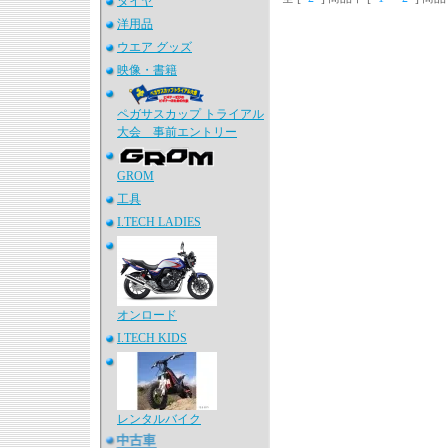
タイヤ
洋用品
ウエア グッズ
映像・書籍
ペガサスカップ トライアル
大会 事前エントリー
GROM
工具
I.TECH LADIES
オンロード
I.TECH KIDS
レンタルバイク