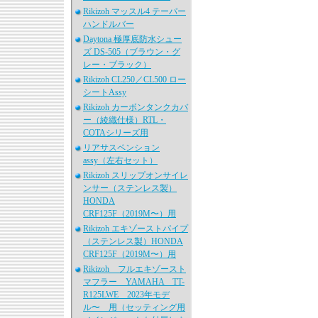
Rikizoh マッスル4 テーパー
ハンドルバー
Daytona 極厚底防水シュー
ズ DS-505（ブラウン・グ
レー・ブラック）
Rikizoh CL250／CL500 ロー
シートAssy
Rikizoh カーボンタンクカバ
ー（綾織仕様）RTL・
COTAシリーズ用
リアサスペンション
assy（左右セット）
Rikizoh スリップオンサイレ
ンサー（ステンレス製）
HONDA
CRF125F（2019M〜）用
Rikizoh エキゾーストパイプ
（ステンレス製）HONDA
CRF125F（2019M〜）用
Rikizoh フルエキゾースト
マフラー YAMAHA TT-
R125LWE 2023年モデ
ル〜 用（セッティング用