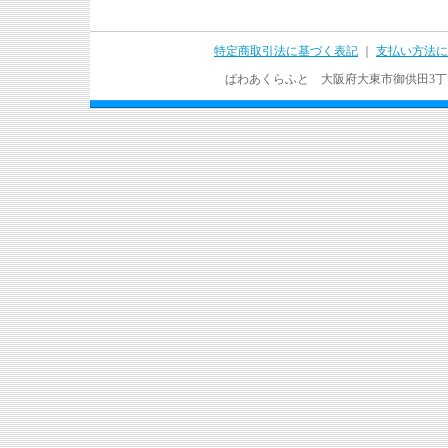
特定商取引法に基づく表記
｜
支払い方法に
ぱわあくらふと 大阪府大東市御供田3丁目17－37 T