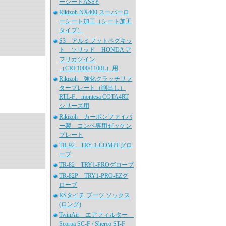
ーシートASSY
Rikizoh NX400 スーパーロ
ーシート加工（シート加工
タイプ）
S3 アルミフットペグキッ
ト ソリッド HONDA ア
フリカツイン
（CRF1000/1100L）用
Rikizoh 強化クラッチリフ
タープレート（削出し）
RTL-F、montesa COTA4RT
シリーズ用
Rikizoh カーボンファイバ
ー製 コンペ専用ゼッケン
プレート
TR-92 TRY-1-COMPEグロ
ーブ
TR-82 TRY1-PROグローブ
TR-82P TRY1-PRO-EZグ
ローブ
RSタイチ ブーツ ソックス
(ロング)
TwinAir エアフィルター
Scorpa SC-F / Sherco ST-F