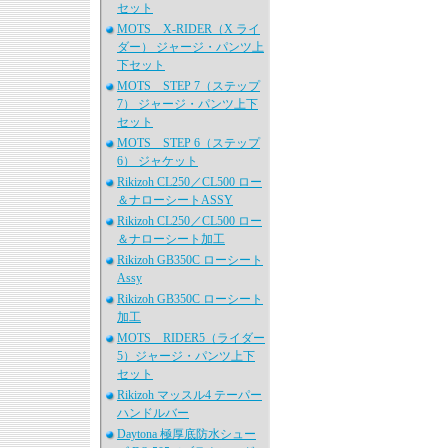
セット
MOTS X-RIDER（X ライ
ダー） ジャージ・パンツ上
下セット
MOTS STEP 7（ステップ
7） ジャージ・パンツ上下
セット
MOTS STEP 6（ステップ
6） ジャケット
Rikizoh CL250／CL500 ロー
＆ナローシートASSY
Rikizoh CL250／CL500 ロー
＆ナローシート加工
Rikizoh GB350C ローシート
Assy
Rikizoh GB350C ローシート
加工
MOTS RIDER5（ライダー
5）ジャージ・パンツ上下
セット
Rikizoh マッスル4 テーパー
ハンドルバー
Daytona 極厚底防水シュー