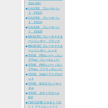
2024-2025
GALFER ブレーキパッ
ド FD223
GALFER ブレーキパッ
ド FD224
GALFER ブレーキパッ
ド FD428
BRAKTEC ブレーキマスタ
ーシリンダー ブラック
BRAKTEC ブレーキマスタ
ーシリンダー レッド
JITSIE PROレバー（ロン
グType）ブレーキレバー
JITSIE PROレバー（ロン
グType）ブクラッチレバー
JITSIE Solidリアスプロケ
ット
JITSIE RACEブレーキペ
ダル
JITSIE ボディデカール
KIT
CRF125F用 クロモリ フロ
ント アクスルシャフト