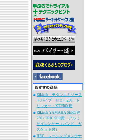
Rikizoh チタンエキゾース
トパイプ セロー250・ト
リッカー・XT250X用
Rikizoh YAMAHA SEROW
250 / TRICKER用 アルミ
サイレンサー（バンド、ガ
スケット付）
HRC レーシングメンテナ