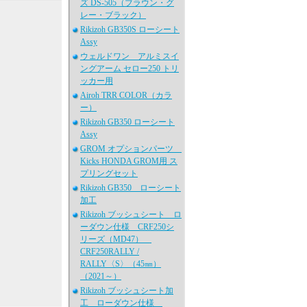
ズ DS-505（ブラウン・グ
レー・ブラック）
Rikizoh GB350S ローシート
Assy
ウェルドワン アルミスイ
ングアーム セロー250 トリ
ッカー用
Airoh TRR COLOR（カラ
ー）
Rikizoh GB350 ローシート
Assy
GROM オプションパーツ
Kicks HONDA GROM用 ス
プリングセット
Rikizoh GB350 ローシート
加工
Rikizoh ブッシュシート ロ
ーダウン仕様 CRF250シ
リーズ（MD47）
CRF250RALLY /
RALLY〈S〉（45㎜）
（2021～）
Rikizoh ブッシュシート加
工 ローダウン仕様