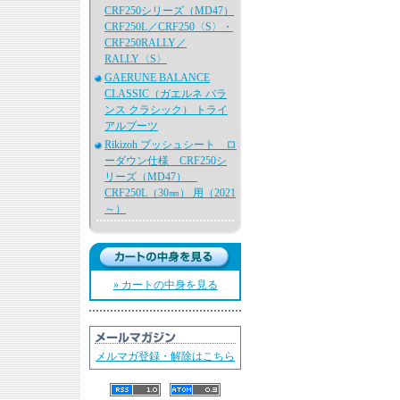
CRF250シリーズ（MD47）
CRF250L／CRF250〈S〉・
CRF250RALLY／
RALLY〈S〉
GAERUNE BALANCE
CLASSIC（ガエルネ バラ
ンス クラシック） トライ
アルブーツ
Rikizoh ブッシュシート ロ
ーダウン仕様 CRF250シ
リーズ（MD47）
CRF250L（30㎜） 用（2021
～）
» カートの中身を見る
メルマガ登録・解除はこちら