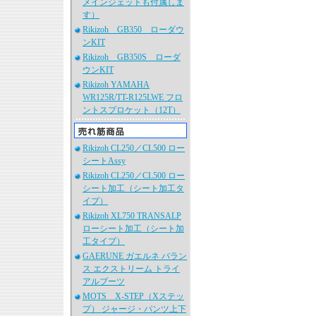
メインジェットも付属しま
す）
Rikizoh GB350 ローダウ
ンKIT
Rikizoh GB350S ローダ
ウンKIT
Rikizoh YAMAHA
WR125R/TT-R125LWE フロ
ントスプロケット（12T）
Rikizoh CL250／CL500 ロー
シートAssy
Rikizoh CL250／CL500 ロー
シート加工（シート加工タ
イプ）
Rikizoh XL750 TRANSALP
ローシート加工（シート加
工タイプ）
GAERUNE ガエルネ バラン
ス エクストリーム トライ
アルブーツ
MOTS X-STEP（Xステッ
プ） ジャージ・パンツ上下