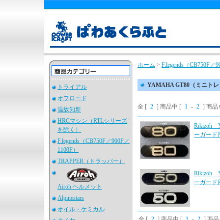
ホーム
>
F.legends（CB750F／
YAMAHA GT80（ミニト
トライアル
オフロード
全 [
2
] 商品中 [
1
-
2
] 商
温故知新
HRCマシン（RTLシリーズ
Rikiz
を除く）
ーガード
F.legends（CB750F／900F／
1100F）
TRAPPER（トラッパー）
Rikiz
ーガード
Airoh ヘルメット
Alpinestars
オイル・ケミカル
全 [
2
] 商品中 [
1
-
2
] 商