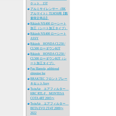
ケット 15T
アルミサイレンサー（BK
アルマイト）TLM50用【数
量限定商品】
Rikizoh NX400 ローシート
加工（シート加工タイプ）
Rikizoh NX400 ローシート
ASSY
Rikizoh HONDA CL250 /
CL500 ローダウンKIT
Rikizoh HONDA CL250 /
CL500 ローダウンKIT（シ
ート加工タイプ）
Pau Illamola, additional
shipping fee
BRAKTEC フロントブレー
キセットAssy
TwinAir エアフィルター
HRC RTL-F、MONTESA
COTA 4RT 2005〜
TwinAir エアフィルター
BETA EVO 2T/4T 2009〜
2022