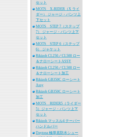
セット
MOTS X-RIDER（X ライ
ダー） ジャージ・パンツ上
下セット
MOTS STEP 7（ステップ
7） ジャージ・パンツ上下
セット
MOTS STEP 6（ステップ
6） ジャケット
Rikizoh CL250／CL500 ロー
＆ナローシートASSY
Rikizoh CL250／CL500 ロー
＆ナローシート加工
Rikizoh GB350C ローシート
Assy
Rikizoh GB350C ローシート
加工
MOTS RIDER5（ライダー
5）ジャージ・パンツ上下
セット
Rikizoh マッスル4 テーパー
ハンドルバー
Daytona 極厚底防水シュー