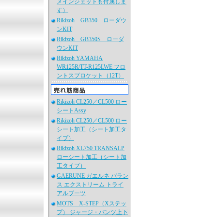
メインジェットも付属しま
す）
Rikizoh GB350 ローダウ
ンKIT
Rikizoh GB350S ローダ
ウンKIT
Rikizoh YAMAHA
WR125R/TT-R125LWE フロ
ントスプロケット（12T）
Rikizoh CL250／CL500 ロー
シートAssy
Rikizoh CL250／CL500 ロー
シート加工（シート加工タ
イプ）
Rikizoh XL750 TRANSALP
ローシート加工（シート加
工タイプ）
GAERUNE ガエルネ バラン
ス エクストリーム トライ
アルブーツ
MOTS X-STEP（Xステッ
プ） ジャージ・パンツ上下