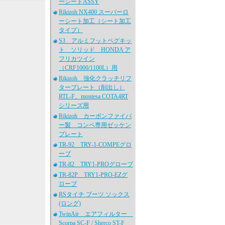
ーシートASSY
Rikizoh NX400 スーパーロ
ーシート加工（シート加工
タイプ）
S3 アルミフットペグキッ
ト ソリッド HONDA ア
フリカツイン
（CRF1000/1100L）用
Rikizoh 強化クラッチリフ
タープレート（削出し）
RTL-F、montesa COTA4RT
シリーズ用
Rikizoh カーボンファイバ
ー製 コンペ専用ゼッケン
プレート
TR-92 TRY-1-COMPEグロ
ーブ
TR-82 TRY1-PROグローブ
TR-82P TRY1-PRO-EZグ
ローブ
RSタイチ ブーツ ソックス
(ロング)
TwinAir エアフィルター
Scorpa SC-F / Sherco ST-F