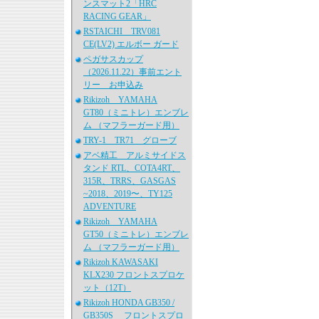
ンスマット2「HRC
RACING GEAR」
RSTAICHI TRV081
CE(LV2) エルボー ガード
ペガサスカップ
（2026.11.22）事前エント
リー お申込み
Rikizoh YAMAHA
GT80（ミニトレ）エンブレ
ム （マフラーガード用）
TRY-1 TR71 グローブ
アベ精工 アルミサイドス
タンド RTL、COTA4RT、
315R、TRRS、GASGAS
~2018、2019〜、TY125
ADVENTURE
Rikizoh YAMAHA
GT50（ミニトレ）エンブレ
ム （マフラーガード用）
Rikizoh KAWASAKI
KLX230 フロントスプロケ
ット（12T）
Rikizoh HONDA GB350 /
GB350S フロントスプロ