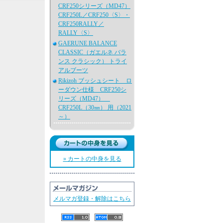
CRF250シリーズ（MD47）
CRF250L／CRF250〈S〉・
CRF250RALLY／
RALLY〈S〉
GAERUNE BALANCE
CLASSIC（ガエルネ バラ
ンス クラシック） トライ
アルブーツ
Rikizoh ブッシュシート ロ
ーダウン仕様 CRF250シ
リーズ（MD47）
CRF250L（30㎜） 用（2021
～）
» カートの中身を見る
メルマガ登録・解除はこちら