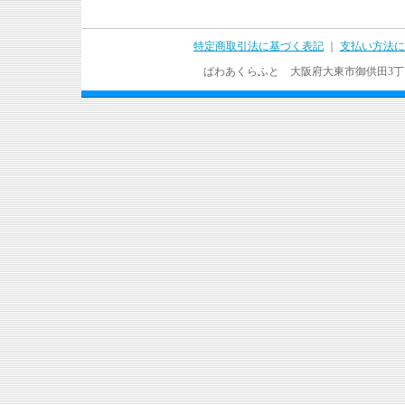
特定商取引法に基づく表記
｜
支払い方法に
ぱわあくらふと 大阪府大東市御供田3丁目17－37 T