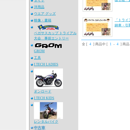
様引取・
タイヤ
洋用品
ウエア グッズ
「トライ
映像・書籍
納車・引
ペガサスカップ トライアル
大会 事前エントリー
全 [
4
] 商品中 [
1
-
4
] 商
GROM
工具
I.TECH LADIES
オンロード
I.TECH KIDS
レンタルバイク