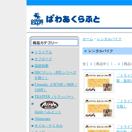
ホーム
>
レンタルバイク
レンタルバイク
トライアル
オフロード
全 [
4
] 商品中 [
1
-
4
] 商
温故知新
HRCマシン（RTLシリーズ
「トライ
を除く）
取・返却
F.legends（CB750F／900F／
1100F）
TRAPPER（トラッパー）
「トライ
引取）
Airoh ヘルメット
Alpinestars
オイル・ケミカル
「トライ