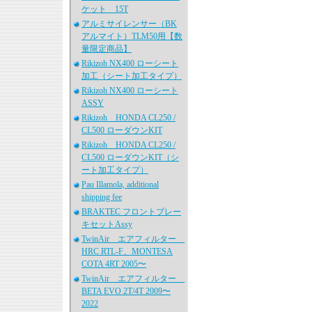
ケット 15T
アルミサイレンサー（BK
アルマイト）TLM50用【数
量限定商品】
Rikizoh NX400 ローシート
加工（シート加工タイプ）
Rikizoh NX400 ローシート
ASSY
Rikizoh HONDA CL250 /
CL500 ローダウンKIT
Rikizoh HONDA CL250 /
CL500 ローダウンKIT（シ
ート加工タイプ）
Pau Illamola, additional
shipping fee
BRAKTEC フロントブレー
キセットAssy
TwinAir エアフィルター
HRC RTL-F、MONTESA
COTA 4RT 2005〜
TwinAir エアフィルター
BETA EVO 2T/4T 2009〜
2022