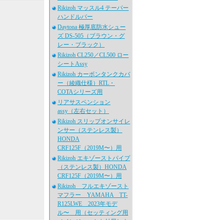
Rikizoh マッスル4 テーパー
ハンドルバー
Daytona 極厚底防水シュー
ズ DS-505（ブラウン・グ
レー・ブラック）
Rikizoh CL250／CL500 ロー
シートAssy
Rikizoh カーボンタンクカバ
ー（綾織仕様）RTL・
COTAシリーズ用
リアサスペンション
assy（左右セット）
Rikizoh スリップオンサイレ
ンサー（ステンレス製）
HONDA
CRF125F（2019M〜）用
Rikizoh エキゾーストパイプ
（ステンレス製）HONDA
CRF125F（2019M〜）用
Rikizoh フルエキゾースト
マフラー YAMAHA TT-
R125LWE 2023年モデ
ル〜 用（セッティング用