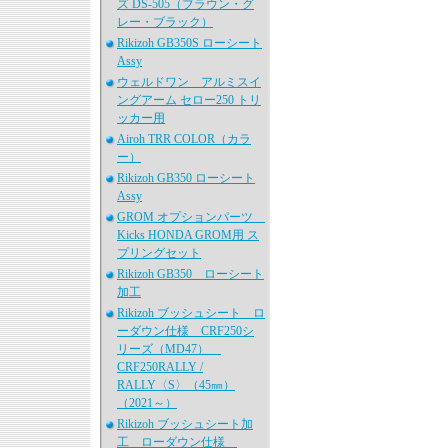
ズ DS-505（ブラウン・グ
レー・ブラック）
Rikizoh GB350S ローシート
Assy
ウェルドワン アルミスイ
ングアーム セロー250 トリ
ッカー用
Airoh TRR COLOR（カラ
ー）
Rikizoh GB350 ローシート
Assy
GROM オプションパーツ
Kicks HONDA GROM用 ス
プリングセット
Rikizoh GB350 ローシート
加工
Rikizoh ブッシュシート ロ
ーダウン仕様 CRF250シ
リーズ（MD47）
CRF250RALLY /
RALLY〈S〉（45㎜）
（2021～）
Rikizoh ブッシュシート加
工 ローダウン仕様