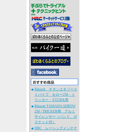
Rikizoh チタンエキゾース
トパイプ セロー250・ト
リッカー・XT250X用
Rikizoh YAMAHA SEROW
250 / TRICKER用 アルミ
サイレンサー（バンド、ガ
スケット付）
HRC レーシングメンテナ