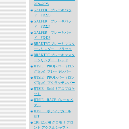
2024-2025
GALFER ブレーキパッ
ド FD223
GALFER ブレーキパッ
ド FD224
GALFER ブレーキパッ
ド FD428
BRAKTEC ブレーキマスタ
ーシリンダー ブラック
BRAKTEC ブレーキマスタ
ーシリンダー レッド
JITSIE PROレバー（ロン
グType）ブレーキレバー
JITSIE PROレバー（ロン
グType）ブクラッチレバー
JITSIE Solidリアスプロケ
ット
JITSIE RACEブレーキペ
ダル
JITSIE ボディデカール
KIT
CRF125F用 クロモリ フロ
ント アクスルシャフト