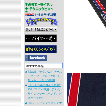
Rikizoh チタンエキゾース
トパイプ セロー250・ト
リッカー・XT250X用
Rikizoh YAMAHA SEROW
250 / TRICKER用 アルミ
サイレンサー（バンド、ガ
スケット付）
HRC レーシングメンテナ