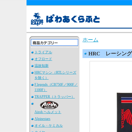
ホーム
トライアル
HRC レーシングメ
オフロード
温故知新
HRCマシン（RTLシリーズ
を除く）
F.legends（CB750F／900F／
1100F）
TRAPPER（トラッパー）
Airoh ヘルメット
Alpinestars
オイル・ケミカル