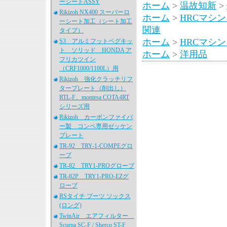
ーシートASSY
ホーム
>
温故知新
>
Rikizoh NX400 スーパーロ
ホーム
>
HRCマシ
ーシート加工（シート加工
関連
タイプ）
ホーム
>
HRCマシ
S3 アルミフットペグキッ
ト ソリッド HONDA ア
ホーム
>
洋用品
フリカツイン
（CRF1000/1100L）用
Rikizoh 強化クラッチリフ
タープレート（削出し）
RTL-F、montesa COTA4RT
シリーズ用
Rikizoh カーボンファイバ
ー製 コンペ専用ゼッケン
プレート
TR-92 TRY-1-COMPEグロ
ーブ
TR-82 TRY1-PROグローブ
TR-82P TRY1-PRO-EZグ
ローブ
RSタイチ ブーツ ソックス
(ロング)
TwinAir エアフィルター
Scorpa SC-F / Sherco ST-F