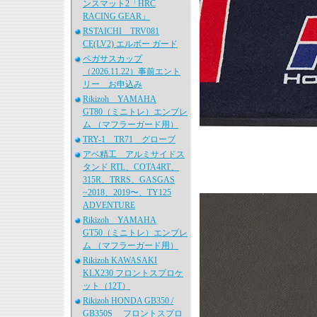
ンスマット2「HRC
RACING GEAR」
RSTAICHI TRV081
CE(LV2) エルボー ガード
ペガサスカップ
（2026.11.22）事前エント
リー お申込み
Rikizoh YAMAHA
GT80（ミニトレ）エンブレ
ム （マフラーガード用）
TRY-1 TR71 グローブ
アベ精工 アルミサイドス
タンド RTL、COTA4RT、
315R、TRRS、GASGAS
~2018、2019〜、TY125
ADVENTURE
Rikizoh YAMAHA
GT50（ミニトレ）エンブレ
ム （マフラーガード用）
Rikizoh KAWASAKI
KLX230 フロントスプロケ
ット（12T）
Rikizoh HONDA GB350 /
GB350S フロントスプロ