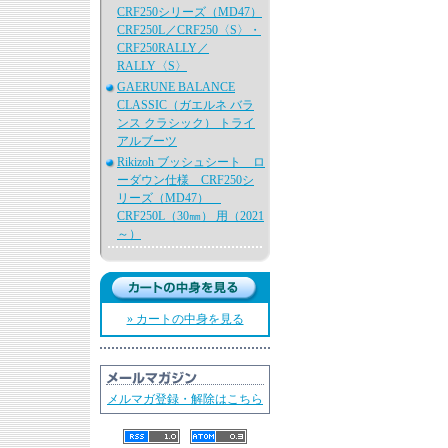
CRF250シリーズ（MD47）
CRF250L／CRF250〈S〉・
CRF250RALLY／
RALLY〈S〉
GAERUNE BALANCE
CLASSIC（ガエルネ バラ
ンス クラシック） トライ
アルブーツ
Rikizoh ブッシュシート ロ
ーダウン仕様 CRF250シ
リーズ（MD47）
CRF250L（30㎜） 用（2021
～）
» カートの中身を見る
メルマガ登録・解除はこちら