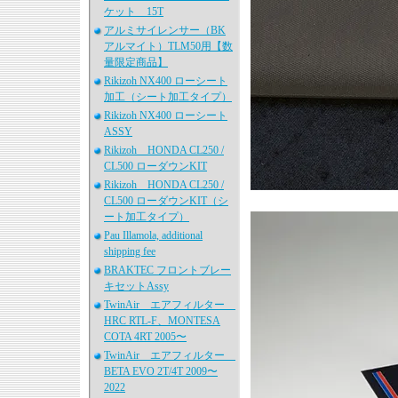
ケット 15T
アルミサイレンサー（BK
アルマイト）TLM50用【数
量限定商品】
Rikizoh NX400 ローシート
加工（シート加工タイプ）
Rikizoh NX400 ローシート
ASSY
Rikizoh HONDA CL250 /
CL500 ローダウンKIT
Rikizoh HONDA CL250 /
CL500 ローダウンKIT（シ
ート加工タイプ）
Pau Illamola, additional
shipping fee
BRAKTEC フロントブレー
キセットAssy
TwinAir エアフィルター
HRC RTL-F、MONTESA
COTA 4RT 2005〜
TwinAir エアフィルター
BETA EVO 2T/4T 2009〜
2022