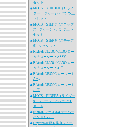
セット
MOTS X-RIDER（X ライ
ダー） ジャージ・パンツ上
下セット
MOTS STEP 7（ステップ
7） ジャージ・パンツ上下
セット
MOTS STEP 6（ステップ
6） ジャケット
Rikizoh CL250／CL500 ロー
＆ナローシートASSY
Rikizoh CL250／CL500 ロー
＆ナローシート加工
Rikizoh GB350C ローシート
Assy
Rikizoh GB350C ローシート
加工
MOTS RIDER5（ライダー
5）ジャージ・パンツ上下
セット
Rikizoh マッスル4 テーパー
ハンドルバー
Daytona 極厚底防水シュー