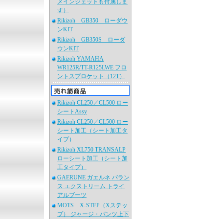
メインジェットも付属しま
す）
Rikizoh GB350 ローダウ
ンKIT
Rikizoh GB350S ローダ
ウンKIT
Rikizoh YAMAHA
WR125R/TT-R125LWE フロ
ントスプロケット（12T）
Rikizoh CL250／CL500 ロー
シートAssy
Rikizoh CL250／CL500 ロー
シート加工（シート加工タ
イプ）
Rikizoh XL750 TRANSALP
ローシート加工（シート加
工タイプ）
GAERUNE ガエルネ バラン
ス エクストリーム トライ
アルブーツ
MOTS X-STEP（Xステッ
プ） ジャージ・パンツ上下