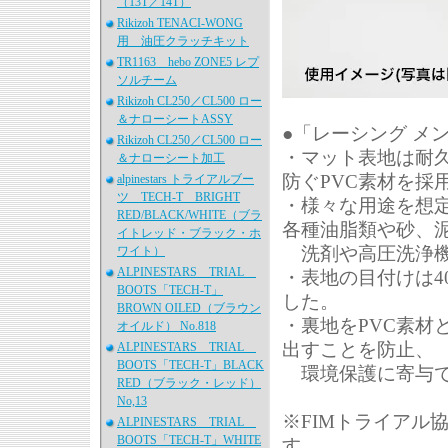
（13T／14T）
Rikizoh TENACI-WONG
用 油圧クラッチキット
TR1163 hebo ZONE5 レプ
ソルチーム
Rikizoh CL250／CL500 ロー
＆ナローシートASSY
●「レーシング メ
Rikizoh CL250／CL500 ロー
・マット表地は耐
＆ナローシート加工
防ぐPVC素材を採
alpinestars トライアルブー
ツ TECH-T BRIGHT
・様々な用途を想
RED/BLACK/WHITE（ブラ
各種油脂類や砂、
イトレッド・ブラック・ホ
洗剤や高圧洗浄機
ワイト）
ALPINESTARS TRIAL
・表地の目付けは4
BOOTS「TECH-T」
した。
BROWN OILED（ブラウン
・裏地をPVC素材
オイルド） No.818
出すことを防止、
ALPINESTARS TRIAL
BOOTS「TECH-T」BLACK
環境保護に寄与で
RED（ブラック・レッド）
No,13
※FIMトライアル
ALPINESTARS TRIAL
BOOTS「TECH-T」WHITE
す。