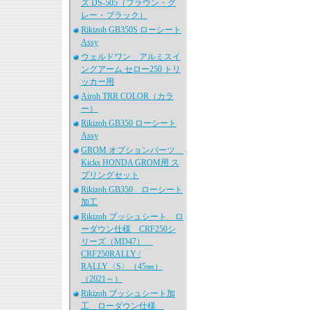
ズ DS-505（ブラウン・グ
レー・ブラック）
Rikizoh GB350S ローシート
Assy
ウェルドワン アルミスイ
ングアーム セロー250 トリ
ッカー用
Airoh TRR COLOR（カラ
ー）
Rikizoh GB350 ローシート
Assy
GROM オプションパーツ
Kicks HONDA GROM用 ス
プリングセット
Rikizoh GB350 ローシート
加工
Rikizoh ブッシュシート ロ
ーダウン仕様 CRF250シ
リーズ（MD47）
CRF250RALLY /
RALLY〈S〉（45㎜）
（2021～）
Rikizoh ブッシュシート加
工 ローダウン仕様