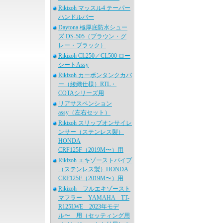
Rikizoh マッスル4 テーパー
ハンドルバー
Daytona 極厚底防水シュー
ズ DS-505（ブラウン・グ
レー・ブラック）
Rikizoh CL250／CL500 ロー
シートAssy
Rikizoh カーボンタンクカバ
ー（綾織仕様）RTL・
COTAシリーズ用
リアサスペンション
assy（左右セット）
Rikizoh スリップオンサイレ
ンサー（ステンレス製）
HONDA
CRF125F（2019M〜）用
Rikizoh エキゾーストパイプ
（ステンレス製）HONDA
CRF125F（2019M〜）用
Rikizoh フルエキゾースト
マフラー YAMAHA TT-
R125LWE 2023年モデ
ル〜 用（セッティング用