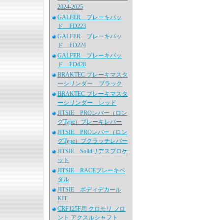
2024-2025
GALFER ブレーキパッ
ド FD223
GALFER ブレーキパッ
ド FD224
GALFER ブレーキパッ
ド FD428
BRAKTEC ブレーキマスタ
ーシリンダー ブラック
BRAKTEC ブレーキマスタ
ーシリンダー レッド
JITSIE PROレバー（ロン
グType）ブレーキレバー
JITSIE PROレバー（ロン
グType）ブクラッチレバー
JITSIE Solidリアスプロケ
ット
JITSIE RACEブレーキペ
ダル
JITSIE ボディデカール
KIT
CRF125F用 クロモリ フロ
ント アクスルシャフト