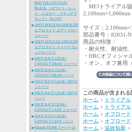
RED YELLOW FLUG
MFJトライアル協
BLACK （ホワイト・レッ
2,100mm×1,000mm
ド・イエロー・フラッグブ
ラック） No.2351
SHOT MXGEAR AEROLITE
サイズ：2,100mm×1
エアロライト エアーフロー
部品番号：82031-N9
ジャージ
商品の特徴：
SHOT MXGEAR AEROLITE
エアロライト スーパーフレ
・耐火性、耐油性
ックスパンツ
・HRCオフィシャ
SHOT RACE GEAR /
・オン、オフ兼用
CONTACT DRAW ジャージ
SHOT RACE GEAR /
CONTACT DRAW パンツ
SHOT RACE GEAR / DEVO
ジャージ
この商品が含まれる
SHOT RACE GEAR / DEVO
パンツ
ホーム
>
トライアル
SHOT RACE GEAR /
ホーム
>
トライアル
CONTACT LADY ジャージ
ホーム
>
オフロード
SHOT RACE GEAR /
ホーム
>
オフロード
CONTACT LADY パンツ
ホーム
>
温故知新
>
Rikizoh NX400 スーパーロ