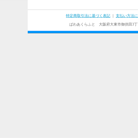
特定商取引法に基づく表記
｜
支払い方法に
ぱわあくらふと 大阪府大東市御供田3丁目17－37 T