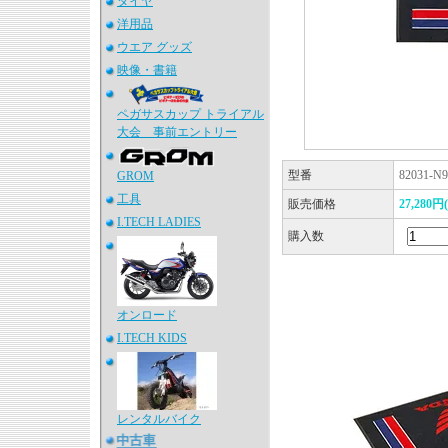
タイヤ
洋用品
ウエア グッズ
映像・書籍
ペガサスカップ トライアル
大会 事前エントリー
型番
82031-N9
GROM
工具
販売価格
27,280
I.TECH LADIES
購入数
オンロード
I.TECH KIDS
レンタルバイク