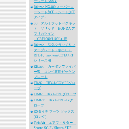
ーシートASSY
Rikizoh NX400 スーパーロ
ーシート加工（シート加工
タイプ）
S3 アルミフットペグキッ
ト ソリッド HONDA ア
フリカツイン
（CRF1000/1100L）用
Rikizoh 強化クラッチリフ
タープレート（削出し）
RTL-F、montesa COTA4RT
シリーズ用
Rikizoh カーボンファイバ
ー製 コンペ専用ゼッケン
プレート
TR-92 TRY-1-COMPEグロ
ーブ
TR-82 TRY1-PROグローブ
TR-82P TRY1-PRO-EZグ
ローブ
RSタイチ ブーツ ソックス
(ロング)
TwinAir エアフィルター
Scorpa SC-F / Sherco ST-F