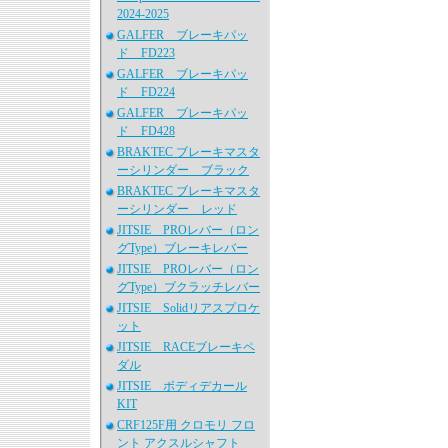
2024-2025
GALFER ブレーキパッ
ド FD223
GALFER ブレーキパッ
ド FD224
GALFER ブレーキパッ
ド FD428
BRAKTEC ブレーキマスタ
ーシリンダー ブラック
BRAKTEC ブレーキマスタ
ーシリンダー レッド
JITSIE PROレバー（ロン
グType）ブレーキレバー
JITSIE PROレバー（ロン
グType）ブクラッチレバー
JITSIE Solidリアスプロケ
ット
JITSIE RACEブレーキペ
ダル
JITSIE ボディデカール
KIT
CRF125F用 クロモリ フロ
ント アクスルシャフト