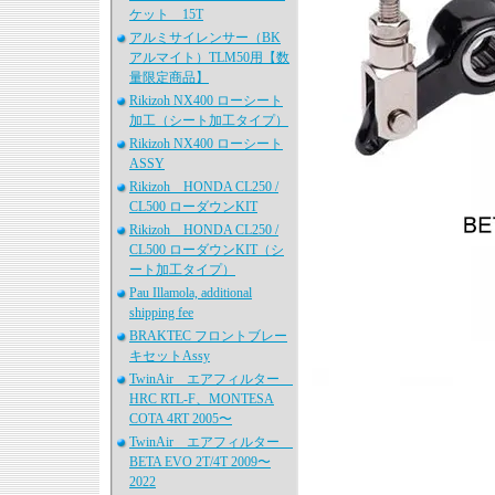
ケット 15T
アルミサイレンサー（BK
アルマイト）TLM50用【数
量限定商品】
Rikizoh NX400 ローシート
加工（シート加工タイプ）
Rikizoh NX400 ローシート
ASSY
Rikizoh HONDA CL250 /
CL500 ローダウンKIT
Rikizoh HONDA CL250 /
CL500 ローダウンKIT（シ
ート加工タイプ）
Pau Illamola, additional
shipping fee
BRAKTEC フロントブレー
キセットAssy
TwinAir エアフィルター
HRC RTL-F、MONTESA
COTA 4RT 2005〜
TwinAir エアフィルター
BETA EVO 2T/4T 2009〜
2022