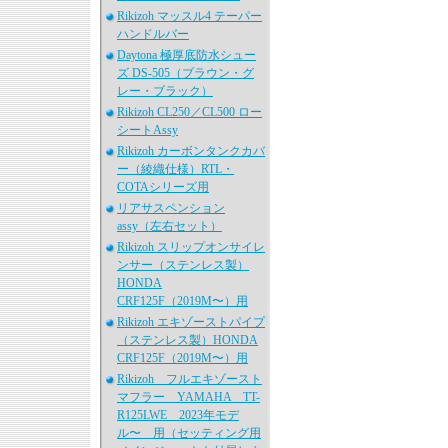
Rikizoh マッスル4 テーパー
ハンドルバー
Daytona 極厚底防水シュー
ズ DS-505（ブラウン・グ
レー・ブラック）
Rikizoh CL250／CL500 ロー
シートAssy
Rikizoh カーボンタンクカバ
ー（綾織仕様）RTL・
COTAシリーズ用
リアサスペンション
assy（左右セット）
Rikizoh スリップオンサイレ
ンサー（ステンレス製）
HONDA
CRF125F（2019M〜）用
Rikizoh エキゾーストパイプ
（ステンレス製）HONDA
CRF125F（2019M〜）用
Rikizoh フルエキゾースト
マフラー YAMAHA TT-
R125LWE 2023年モデ
ル〜 用（セッティング用