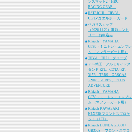
ンスマット2「HRC
RACING GEAR」
RSTAICHI TRV081
CE(LV2) エルボー ガード
ペガサスカップ
（2026.11.22）事前エント
リー お申込み
Rikizoh YAMAHA
GT80（ミニトレ）エンブレ
ム （マフラーガード用）
TRY-1 TR71 グローブ
アベ精工 アルミサイドス
タンド RTL、COTA4RT、
315R、TRRS、GASGAS
~2018、2019〜、TY125
ADVENTURE
Rikizoh YAMAHA
GT50（ミニトレ）エンブレ
ム （マフラーガード用）
Rikizoh KAWASAKI
KLX230 フロントスプロケ
ット（12T）
Rikizoh HONDA GB350 /
GB350S フロントスプロ