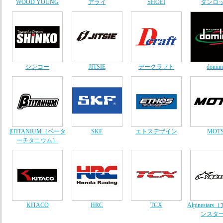
WOOD YOUNG
アライ
SHOEI
ダンロ
シンコー
JITSIE
デークラフト
domin
βTITANIUM（ベータ
SKF
エトスデザイン
MOT
ーチタニウム）
KITACO
HRC
TCX
Alpinestar
ンスタ