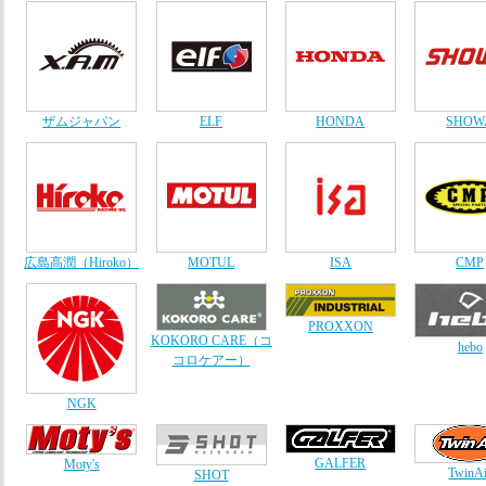
ザムジャパン
ELF
HONDA
SHOW
広島高潤（Hiroko）
MOTUL
ISA
CMP
PROXXON
KOKORO CARE（コ
hebo
コロケアー）
NGK
GALFER
Moty's
TwinAi
SHOT