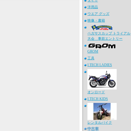
タイヤ
洋用品
ウエア グッズ
映像・書籍
ペガサスカップ トライアル
大会 事前エントリー
GROM
工具
I.TECH LADIES
オンロード
I.TECH KIDS
レンタルバイク