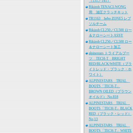
（13T／14T）
Rikizoh TENACI-WONG
用 油圧クラッチキット
TR1163 hebo ZONE5 レプ
ソルチーム
Rikizoh CL250／CL500 ロー
＆ナローシートASSY
Rikizoh CL250／CL500 ロー
＆ナローシート加工
alpinestars トライアルブー
ツ TECH-T BRIGHT
RED/BLACK/WHITE（ブラ
イトレッド・ブラック・ホ
ワイト）
ALPINESTARS TRIAL
BOOTS「TECH-T」
BROWN OILED（ブラウン
オイルド） No.818
ALPINESTARS TRIAL
BOOTS「TECH-T」BLACK
RED（ブラック・レッド）
No,13
ALPINESTARS TRIAL
BOOTS「TECH-T」WHITE