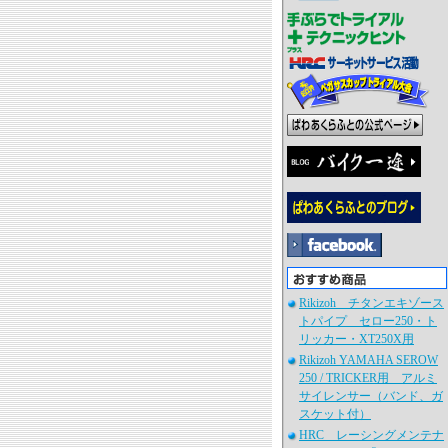
Rikizoh チタンエキゾース
トパイプ セロー250・ト
リッカー・XT250X用
Rikizoh YAMAHA SEROW
250 / TRICKER用 アルミ
サイレンサー（バンド、ガ
スケット付）
HRC レーシングメンテナ