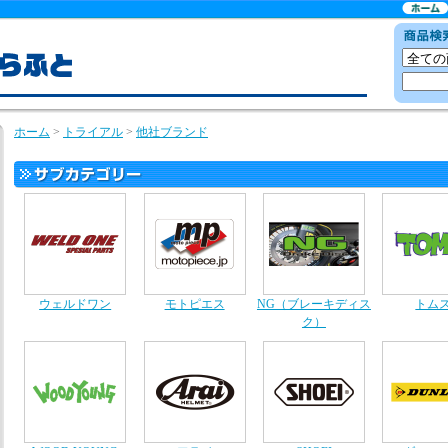
ホーム
>
トライアル
>
他社ブランド
ウェルドワン
モトピエス
NG（ブレーキディス
トム
ク）