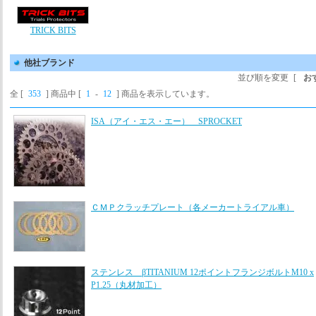
TRICK BITS
他社ブランド
並び順を変更
[
お
全 [
353
] 商品中 [
1
-
12
] 商品を表示しています。
ISA（アイ・エス・エー） SPROCKET
ＣＭＰクラッチプレート（各メーカートライアル車）
ステンレス βTITANIUM 12ポイントフランジボルトM10 x
P1.25（丸材加工）