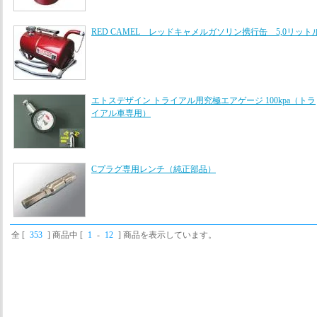
RED CAMEL レッドキャメルガソリン携行缶 5,0リット
エトスデザイン トライアル用究極エアゲージ 100kpa（トラ
イアル車専用）
Cプラグ専用レンチ（純正部品）
全 [
353
] 商品中 [
1
-
12
] 商品を表示しています。