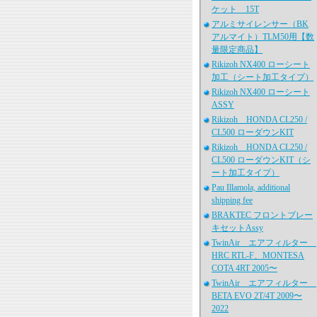
ケット 15T
アルミサイレンサー（BK
アルマイト）TLM50用【数
量限定商品】
Rikizoh NX400 ローシート
加工（シート加工タイプ）
Rikizoh NX400 ローシート
ASSY
Rikizoh HONDA CL250 /
CL500 ローダウンKIT
Rikizoh HONDA CL250 /
CL500 ローダウンKIT（シ
ート加工タイプ）
Pau Illamola, additional
shipping fee
BRAKTEC フロントブレー
キセットAssy
TwinAir エアフィルター
HRC RTL-F、MONTESA
COTA 4RT 2005〜
TwinAir エアフィルター
BETA EVO 2T/4T 2009〜
2022