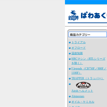
トライアル
オフロード
温故知新
HRCマシン（RTLシリーズ
を除く）
F.legends（CB750F／900F／
1100F）
TRAPPER（トラッパー）
Airoh ヘルメット
Alpinestars
オイル・ケミカル