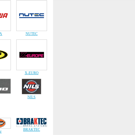
A
NUTEC
X-EURO
NILS
BRAKTEC
r