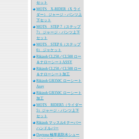
セット
MOTS X-RIDER（X ライ
ダー） ジャージ・パンツ上
下セット
MOTS STEP 7（ステップ
7） ジャージ・パンツ上下
セット
MOTS STEP 6（ステップ
6） ジャケット
Rikizoh CL250／CL500 ロー
＆ナローシートASSY
Rikizoh CL250／CL500 ロー
＆ナローシート加工
Rikizoh GB350C ローシート
Assy
Rikizoh GB350C ローシート
加工
MOTS RIDER5（ライダー
5）ジャージ・パンツ上下
セット
Rikizoh マッスル4 テーパー
ハンドルバー
Daytona 極厚底防水シュー