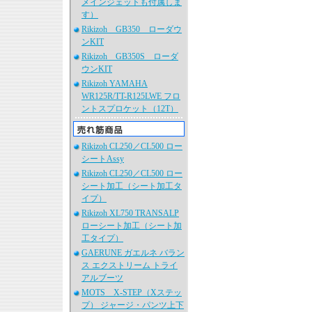
メインジェットも付属しま
す）
Rikizoh GB350 ローダウ
ンKIT
Rikizoh GB350S ローダ
ウンKIT
Rikizoh YAMAHA
WR125R/TT-R125LWE フロ
ントスプロケット（12T）
Rikizoh CL250／CL500 ロー
シートAssy
Rikizoh CL250／CL500 ロー
シート加工（シート加工タ
イプ）
Rikizoh XL750 TRANSALP
ローシート加工（シート加
工タイプ）
GAERUNE ガエルネ バラン
ス エクストリーム トライ
アルブーツ
MOTS X-STEP（Xステッ
プ） ジャージ・パンツ上下