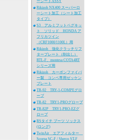
ーシートASSY
Rikizoh NX400 スーパーロ
ーシート加工（シート加工
タイプ）
S3 アルミフットペグキッ
ト ソリッド HONDA ア
フリカツイン
（CRF1000/1100L）用
Rikizoh 強化クラッチリフ
タープレート（削出し）
RTL-F、montesa COTA4RT
シリーズ用
Rikizoh カーボンファイバ
ー製 コンペ専用ゼッケン
プレート
TR-92 TRY-1-COMPEグロ
ーブ
TR-82 TRY1-PROグローブ
TR-82P TRY1-PRO-EZグ
ローブ
RSタイチ ブーツ ソックス
(ロング)
TwinAir エアフィルター
Scorpa SC-F / Sherco ST-F