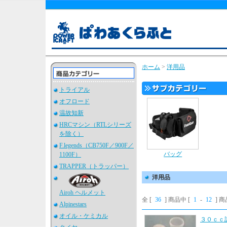
ホーム
>
洋用品
トライアル
オフロード
温故知新
HRCマシン（RTLシリーズ
を除く）
F.legends（CB750F／900F／
バッグ
1100F）
TRAPPER（トラッパー）
洋用品
Airoh ヘルメット
全 [
36
] 商品中 [
1
-
12
] 
Alpinestars
オイル・ケミカル
３０ｃｃ