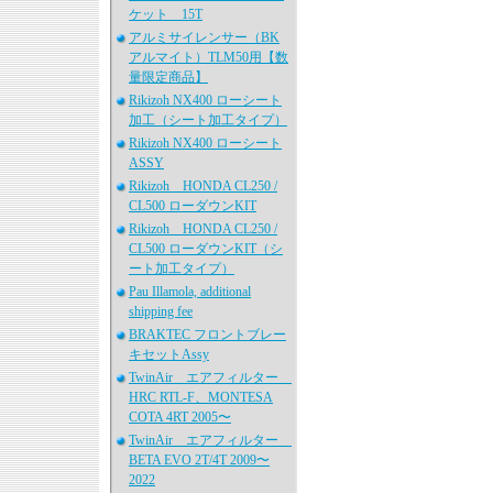
ケット 15T
アルミサイレンサー（BK
アルマイト）TLM50用【数
量限定商品】
Rikizoh NX400 ローシート
加工（シート加工タイプ）
Rikizoh NX400 ローシート
ASSY
Rikizoh HONDA CL250 /
CL500 ローダウンKIT
Rikizoh HONDA CL250 /
CL500 ローダウンKIT（シ
ート加工タイプ）
Pau Illamola, additional
shipping fee
BRAKTEC フロントブレー
キセットAssy
TwinAir エアフィルター
HRC RTL-F、MONTESA
COTA 4RT 2005〜
TwinAir エアフィルター
BETA EVO 2T/4T 2009〜
2022