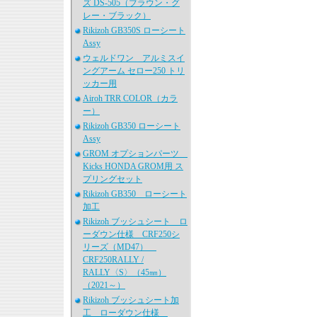
ズ DS-505（ブラウン・グ
レー・ブラック）
Rikizoh GB350S ローシート
Assy
ウェルドワン アルミスイ
ングアーム セロー250 トリ
ッカー用
Airoh TRR COLOR（カラ
ー）
Rikizoh GB350 ローシート
Assy
GROM オプションパーツ
Kicks HONDA GROM用 ス
プリングセット
Rikizoh GB350 ローシート
加工
Rikizoh ブッシュシート ロ
ーダウン仕様 CRF250シ
リーズ（MD47）
CRF250RALLY /
RALLY〈S〉（45㎜）
（2021～）
Rikizoh ブッシュシート加
工 ローダウン仕様