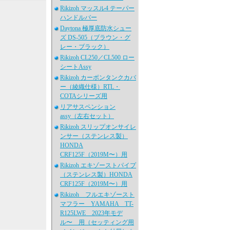
Rikizoh マッスル4 テーパー
ハンドルバー
Daytona 極厚底防水シュー
ズ DS-505（ブラウン・グ
レー・ブラック）
Rikizoh CL250／CL500 ロー
シートAssy
Rikizoh カーボンタンクカバ
ー（綾織仕様）RTL・
COTAシリーズ用
リアサスペンション
assy（左右セット）
Rikizoh スリップオンサイレ
ンサー（ステンレス製）
HONDA
CRF125F（2019M〜）用
Rikizoh エキゾーストパイプ
（ステンレス製）HONDA
CRF125F（2019M〜）用
Rikizoh フルエキゾースト
マフラー YAMAHA TT-
R125LWE 2023年モデ
ル〜 用（セッティング用