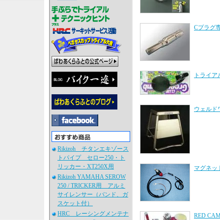
Cプラグ
トライア
ウェルド
Rikizoh チタンエキゾース
トパイプ セロー250・ト
リッカー・XT250X用
マグネッ
Rikizoh YAMAHA SEROW
250 / TRICKER用 アルミ
サイレンサー（バンド、ガ
スケット付）
HRC レーシングメンテナ
RED C