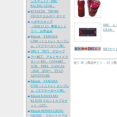
ンスマット2「HRC
RACING GEAR」
RSTAICHI TRV081
CE(LV2) エルボー ガード
ペガサスカップ
HRC レ
（2026.11.22）事前エント
GEAR」
リー お申込み
Rikizoh YAMAHA
GT80（ミニトレ）エンブレ
ム （マフラーガード用）
MFJゲ
TRY-1 TR71 グローブ
アベ精工 アルミサイドス
タンド RTL、COTA4RT、
全 [
36
] 商品中 [
1
-
12
] 
315R、TRRS、GASGAS
~2018、2019〜、TY125
ADVENTURE
Rikizoh YAMAHA
GT50（ミニトレ）エンブレ
ム （マフラーガード用）
Rikizoh KAWASAKI
KLX230 フロントスプロケ
ット（12T）
Rikizoh HONDA GB350 /
GB350S フロントスプロ