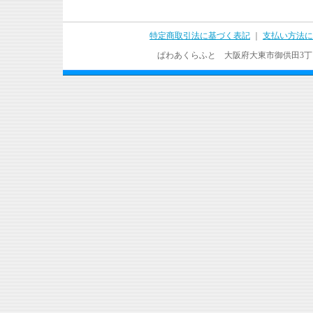
特定商取引法に基づく表記
｜
支払い方法に
ぱわあくらふと 大阪府大東市御供田3丁目17－37 T