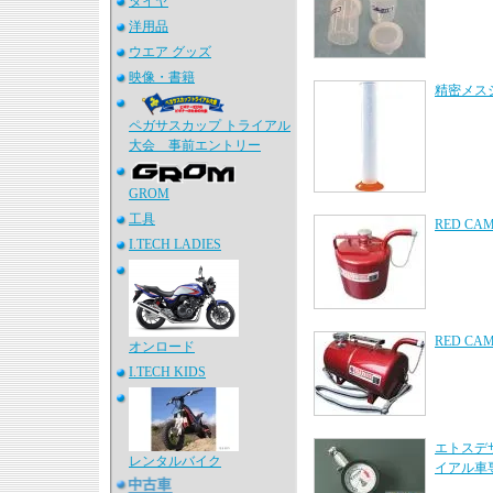
タイヤ
洋用品
ウエア グッズ
映像・書籍
精密メスシ
ペガサスカップ トライアル
大会 事前エントリー
GROM
工具
RED C
I.TECH LADIES
RED C
オンロード
I.TECH KIDS
エトスデザ
レンタルバイク
イアル車