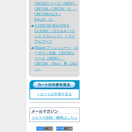
CRF250シリーズ（MD47）
CRF250L／CRF250〈S〉・
CRF250RALLY／
RALLY〈S〉
GAERUNE BALANCE
CLASSIC（ガエルネ バラ
ンス クラシック） トライ
アルブーツ
Rikizoh ブッシュシート ロ
ーダウン仕様 CRF250シ
リーズ（MD47）
CRF250L（30㎜） 用（2021
～）
» カートの中身を見る
メルマガ登録・解除はこちら