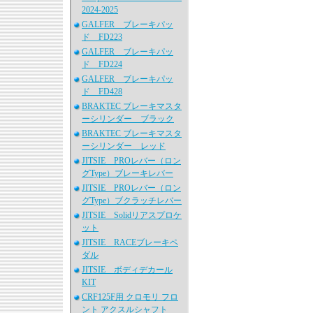
2024-2025
GALFER ブレーキパッ
ド FD223
GALFER ブレーキパッ
ド FD224
GALFER ブレーキパッ
ド FD428
BRAKTEC ブレーキマスタ
ーシリンダー ブラック
BRAKTEC ブレーキマスタ
ーシリンダー レッド
JITSIE PROレバー（ロン
グType）ブレーキレバー
JITSIE PROレバー（ロン
グType）ブクラッチレバー
JITSIE Solidリアスプロケ
ット
JITSIE RACEブレーキペ
ダル
JITSIE ボディデカール
KIT
CRF125F用 クロモリ フロ
ント アクスルシャフト