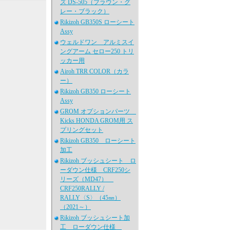
ズ DS-505（ブラウン・グ
レー・ブラック）
Rikizoh GB350S ローシート
Assy
ウェルドワン アルミスイ
ングアーム セロー250 トリ
ッカー用
Airoh TRR COLOR（カラ
ー）
Rikizoh GB350 ローシート
Assy
GROM オプションパーツ
Kicks HONDA GROM用 ス
プリングセット
Rikizoh GB350 ローシート
加工
Rikizoh ブッシュシート ロ
ーダウン仕様 CRF250シ
リーズ（MD47）
CRF250RALLY /
RALLY〈S〉（45㎜）
（2021～）
Rikizoh ブッシュシート加
工 ローダウン仕様