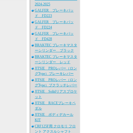
2024-2025
GALFER ブレーキパッ
ド FD223
GALFER ブレーキパッ
ド FD224
GALFER ブレーキパッ
ド FD428
BRAKTEC ブレーキマスタ
ーシリンダー ブラック
BRAKTEC ブレーキマスタ
ーシリンダー レッド
JITSIE PROレバー（ロン
グType）ブレーキレバー
JITSIE PROレバー（ロン
グType）ブクラッチレバー
JITSIE Solidリアスプロケ
ット
JITSIE RACEブレーキペ
ダル
JITSIE ボディデカール
KIT
CRF125F用 クロモリ フロ
ント アクスルシャフト