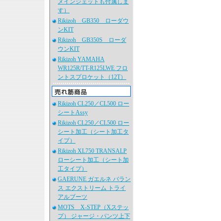
メインジェットも付属しま
す）
Rikizoh GB350 ローダウ
ンKIT
Rikizoh GB350S ローダ
ウンKIT
Rikizoh YAMAHA
WR125R/TT-R125LWE フロ
ントスプロケット（12T）
Rikizoh CL250／CL500 ロー
シートAssy
Rikizoh CL250／CL500 ロー
シート加工（シート加工タ
イプ）
Rikizoh XL750 TRANSALP
ローシート加工（シート加
工タイプ）
GAERUNE ガエルネ バラン
ス エクストリーム トライ
アルブーツ
MOTS X-STEP（Xステッ
プ） ジャージ・パンツ上下