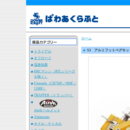
ホーム
S3 アルミフットペグキット 
トライアル
オフロード
温故知新
HRCマシン（RTLシリーズ
を除く）
F.legends（CB750F／900F／
1100F）
TRAPPER（トラッパー）
Airoh ヘルメット
Alpinestars
オイル・ケミカル