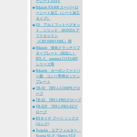
ーシートASSY
Rikizoh NX400 スーパーロ
ーシート加工（シート加工
タイプ）
S3 アルミフットペグキッ
ト ソリッド HONDA ア
フリカツイン
（CRF1000/1100L）用
Rikizoh 強化クラッチリフ
タープレート（削出し）
RTL-F、montesa COTA4RT
シリーズ用
Rikizoh カーボンファイバ
ー製 コンペ専用ゼッケン
プレート
TR-92 TRY-1-COMPEグロ
ーブ
TR-82 TRY1-PROグローブ
TR-82P TRY1-PRO-EZグ
ローブ
RSタイチ ブーツ ソックス
(ロング)
TwinAir エアフィルター
Scorpa SC-F / Sherco ST-F