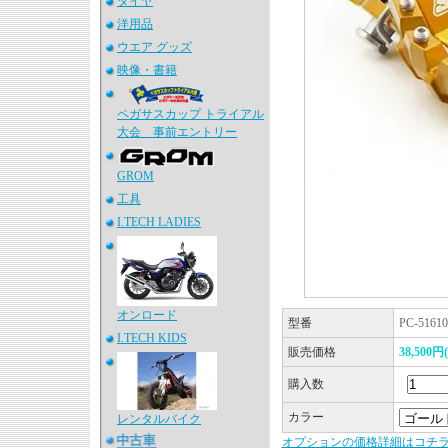
タイヤ
洋用品
ウエア グッズ
映像・書籍
ペガサスカップ トライアル
大会 事前エントリー
GROM
工具
I.TECH LADIES
オンロード
型番
PC-51610
I.TECH KIDS
販売価格
38,500
購入数
カラー
レンタルバイク
オプションの価格詳細はコチ