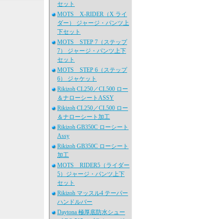
セット
MOTS X-RIDER（X ライ
ダー） ジャージ・パンツ上
下セット
MOTS STEP 7（ステップ
7） ジャージ・パンツ上下
セット
MOTS STEP 6（ステップ
6） ジャケット
Rikizoh CL250／CL500 ロー
＆ナローシートASSY
Rikizoh CL250／CL500 ロー
＆ナローシート加工
Rikizoh GB350C ローシート
Assy
Rikizoh GB350C ローシート
加工
MOTS RIDER5（ライダー
5）ジャージ・パンツ上下
セット
Rikizoh マッスル4 テーパー
ハンドルバー
Daytona 極厚底防水シュー