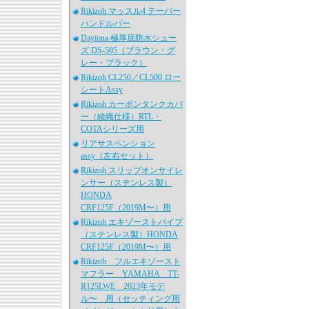
Rikizoh マッスル4 テーパー
ハンドルバー
Daytona 極厚底防水シュー
ズ DS-505（ブラウン・グ
レー・ブラック）
Rikizoh CL250／CL500 ロー
シートAssy
Rikizoh カーボンタンクカバ
ー（綾織仕様）RTL・
COTAシリーズ用
リアサスペンション
assy（左右セット）
Rikizoh スリップオンサイレ
ンサー（ステンレス製）
HONDA
CRF125F（2019M〜）用
Rikizoh エキゾーストパイプ
（ステンレス製）HONDA
CRF125F（2019M〜）用
Rikizoh フルエキゾースト
マフラー YAMAHA TT-
R125LWE 2023年モデ
ル〜 用（セッティング用