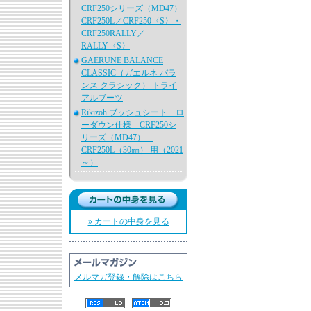
CRF250シリーズ（MD47）
CRF250L／CRF250〈S〉・
CRF250RALLY／
RALLY〈S〉
GAERUNE BALANCE
CLASSIC（ガエルネ バラ
ンス クラシック） トライ
アルブーツ
Rikizoh ブッシュシート ロ
ーダウン仕様 CRF250シ
リーズ（MD47）
CRF250L（30㎜） 用（2021
～）
» カートの中身を見る
メルマガ登録・解除はこちら