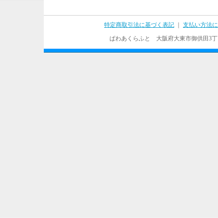
特定商取引法に基づく表記
｜
支払い方法に
ぱわあくらふと 大阪府大東市御供田3丁目17－37 T