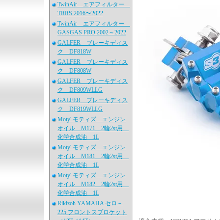
TwinAir エアフィルター
TRRS 2016〜2022
TwinAir エアフィルター
GASGAS PRO 2002～2022
GALFER ブレーキディス
ク DF818W
GALFER ブレーキディス
ク DF808W
GALFER ブレーキディス
ク DF809WLLG
GALFER ブレーキディス
ク DF819WLLG
Moty' モティズ エンジン
オイル M171 2輪2st用
化学合成油 1L
Moty' モティズ エンジン
オイル M181 2輪2st用
化学合成油 1L
Moty' モティズ エンジン
オイル M182 2輪2st用
化学合成油 1L
Rikizoh YAMAHA セロ－
225 フロントスプロケット