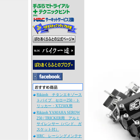
Rikizoh チタンエキゾース
トパイプ セロー250・ト
リッカー・XT250X用
Rikizoh YAMAHA SEROW
250 / TRICKER用 アルミ
サイレンサー（バンド、ガ
スケット付）
HRC レーシングメンテナ