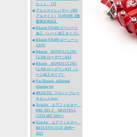
ケット 15T
アルミサイレンサー（BK
アルマイト）TLM50用【数
量限定商品】
Rikizoh NX400 ローシート
加工（シート加工タイプ）
Rikizoh NX400 ローシート
ASSY
Rikizoh HONDA CL250 /
CL500 ローダウンKIT
Rikizoh HONDA CL250 /
CL500 ローダウンKIT（シ
ート加工タイプ）
Pau Illamola, additional
shipping fee
BRAKTEC フロントブレー
キセットAssy
TwinAir エアフィルター
HRC RTL-F、MONTESA
COTA 4RT 2005〜
TwinAir エアフィルター
BETA EVO 2T/4T 2009〜
2022