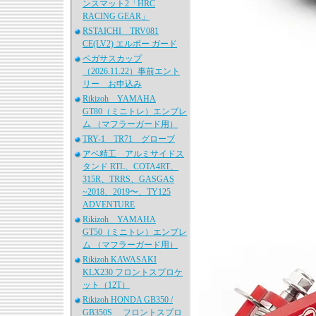
ンスマット2「HRC
RACING GEAR」
RSTAICHI TRV081
CE(LV2) エルボー ガード
ペガサスカップ
（2026.11.22）事前エント
リー お申込み
Rikizoh YAMAHA
GT80（ミニトレ）エンブレ
ム （マフラーガード用）
TRY-1 TR71 グローブ
アベ精工 アルミサイドス
タンド RTL、COTA4RT、
315R、TRRS、GASGAS
~2018、2019〜、TY125
ADVENTURE
Rikizoh YAMAHA
GT50（ミニトレ）エンブレ
ム （マフラーガード用）
Rikizoh KAWASAKI
KLX230 フロントスプロケ
ット（12T）
Rikizoh HONDA GB350 /
GB350S フロントスプロ