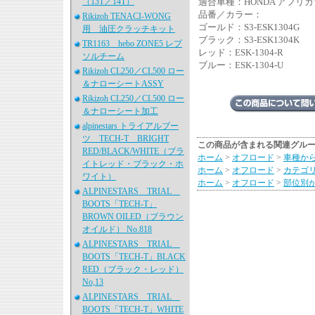
（13T／14T）
適合車種：HONDA アフリカツ
品番／カラー：
Rikizoh TENACI-WONG
ゴールド：S3-ESK1304G
用 油圧クラッチキット
ブラック：S3-ESK1304K
TR1163 hebo ZONE5 レプ
レッド：ESK-1304-R
ソルチーム
ブルー：ESK-1304-U
Rikizoh CL250／CL500 ロー
＆ナローシートASSY
Rikizoh CL250／CL500 ロー
＆ナローシート加工
alpinestars トライアルブー
ツ TECH-T BRIGHT
この商品が含まれる関連グル
RED/BLACK/WHITE（ブラ
ホーム
>
オフロード
>
車種か
イトレッド・ブラック・ホ
ホーム
>
オフロード
>
カテゴ
ワイト）
ホーム
>
オフロード
>
部位別
ALPINESTARS TRIAL
BOOTS「TECH-T」
BROWN OILED（ブラウン
オイルド） No.818
ALPINESTARS TRIAL
BOOTS「TECH-T」BLACK
RED（ブラック・レッド）
No,13
ALPINESTARS TRIAL
BOOTS「TECH-T」WHITE