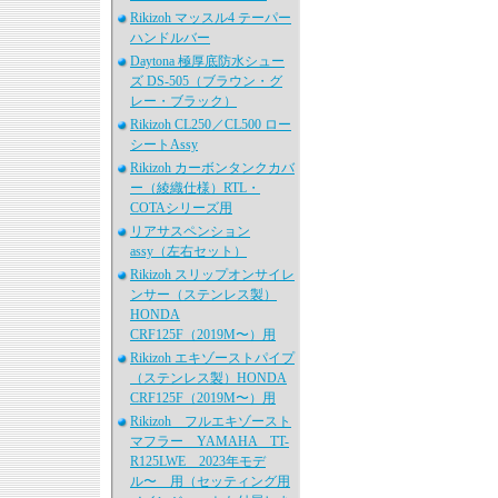
Rikizoh マッスル4 テーパー
ハンドルバー
Daytona 極厚底防水シュー
ズ DS-505（ブラウン・グ
レー・ブラック）
Rikizoh CL250／CL500 ロー
シートAssy
Rikizoh カーボンタンクカバ
ー（綾織仕様）RTL・
COTAシリーズ用
リアサスペンション
assy（左右セット）
Rikizoh スリップオンサイレ
ンサー（ステンレス製）
HONDA
CRF125F（2019M〜）用
Rikizoh エキゾーストパイプ
（ステンレス製）HONDA
CRF125F（2019M〜）用
Rikizoh フルエキゾースト
マフラー YAMAHA TT-
R125LWE 2023年モデ
ル〜 用（セッティング用