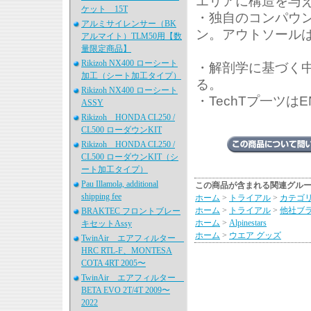
エリアに構造を与
ケット 15T
・独自のコンパウ
アルミサイレンサー（BK
ン。アウトソール
アルマイト）TLM50用【数
量限定商品】
Rikizoh NX400 ローシート
・解剖学に基づく
加工（シート加工タイプ）
る。
Rikizoh NX400 ローシート
・TechTプ一ツはEN
ASSY
Rikizoh HONDA CL250 /
CL500 ローダウンKIT
Rikizoh HONDA CL250 /
CL500 ローダウンKIT（シ
ート加工タイプ）
Pau Illamola, additional
この商品が含まれる関連グル
shipping fee
ホーム
>
トライアル
>
カテゴ
ホーム
>
トライアル
>
他社ブ
BRAKTEC フロントブレー
ホーム
>
Alpinestars
キセットAssy
ホーム
>
ウエア グッズ
TwinAir エアフィルター
HRC RTL-F、MONTESA
COTA 4RT 2005〜
TwinAir エアフィルター
BETA EVO 2T/4T 2009〜
2022