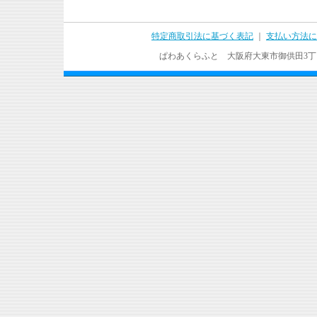
特定商取引法に基づく表記
｜
支払い方法に
ぱわあくらふと 大阪府大東市御供田3丁目17－37 T