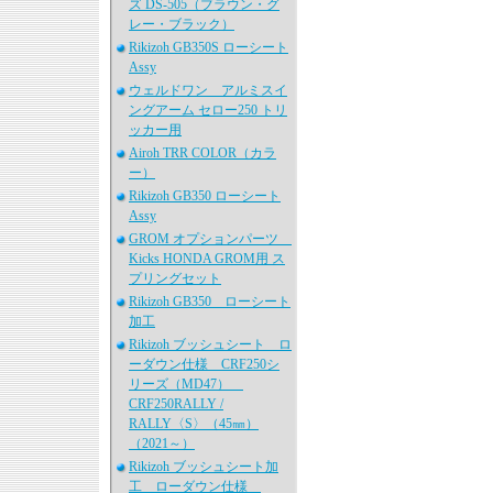
ズ DS-505（ブラウン・グ
レー・ブラック）
Rikizoh GB350S ローシート
Assy
ウェルドワン アルミスイ
ングアーム セロー250 トリ
ッカー用
Airoh TRR COLOR（カラ
ー）
Rikizoh GB350 ローシート
Assy
GROM オプションパーツ
Kicks HONDA GROM用 ス
プリングセット
Rikizoh GB350 ローシート
加工
Rikizoh ブッシュシート ロ
ーダウン仕様 CRF250シ
リーズ（MD47）
CRF250RALLY /
RALLY〈S〉（45㎜）
（2021～）
Rikizoh ブッシュシート加
工 ローダウン仕様