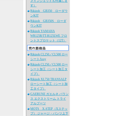
メインジェットも付属しま
す）
Rikizoh GB350 ローダウ
ンKIT
Rikizoh GB350S ローダ
ウンKIT
Rikizoh YAMAHA
WR125R/TT-R125LWE フロ
ントスプロケット（12T）
Rikizoh CL250／CL500 ロー
シートAssy
Rikizoh CL250／CL500 ロー
シート加工（シート加工タ
イプ）
Rikizoh XL750 TRANSALP
ローシート加工（シート加
工タイプ）
GAERUNE ガエルネ バラン
ス エクストリーム トライ
アルブーツ
MOTS X-STEP（Xステッ
プ） ジャージ・パンツ上下