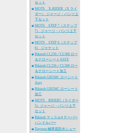
セット
MOTS X-RIDER（X ライ
ダー） ジャージ・パンツ上
下セット
MOTS STEP 7（ステップ
7） ジャージ・パンツ上下
セット
MOTS STEP 6（ステップ
6） ジャケット
Rikizoh CL250／CL500 ロー
＆ナローシートASSY
Rikizoh CL250／CL500 ロー
＆ナローシート加工
Rikizoh GB350C ローシート
Assy
Rikizoh GB350C ローシート
加工
MOTS RIDER5（ライダー
5）ジャージ・パンツ上下
セット
Rikizoh マッスル4 テーパー
ハンドルバー
Daytona 極厚底防水シュー