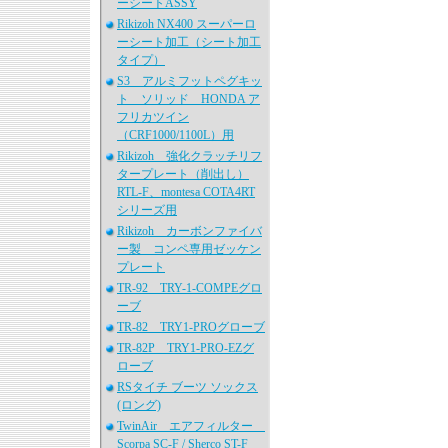
ーシートASSY
Rikizoh NX400 スーパーロ
ーシート加工（シート加工
タイプ）
S3 アルミフットペグキッ
ト ソリッド HONDA ア
フリカツイン
（CRF1000/1100L）用
Rikizoh 強化クラッチリフ
タープレート（削出し）
RTL-F、montesa COTA4RT
シリーズ用
Rikizoh カーボンファイバ
ー製 コンペ専用ゼッケン
プレート
TR-92 TRY-1-COMPEグロ
ーブ
TR-82 TRY1-PROグローブ
TR-82P TRY1-PRO-EZグ
ローブ
RSタイチ ブーツ ソックス
(ロング)
TwinAir エアフィルター
Scorpa SC-F / Sherco ST-F