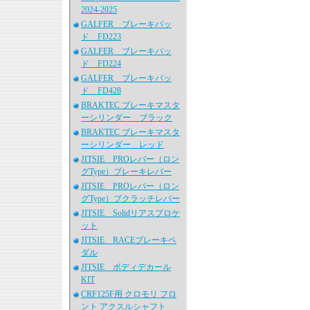
2024-2025
GALFER ブレーキパッ
ド FD223
GALFER ブレーキパッ
ド FD224
GALFER ブレーキパッ
ド FD428
BRAKTEC ブレーキマスタ
ーシリンダー ブラック
BRAKTEC ブレーキマスタ
ーシリンダー レッド
JITSIE PROレバー（ロン
グType）ブレーキレバー
JITSIE PROレバー（ロン
グType）ブクラッチレバー
JITSIE Solidリアスプロケ
ット
JITSIE RACEブレーキペ
ダル
JITSIE ボディデカール
KIT
CRF125F用 クロモリ フロ
ント アクスルシャフト