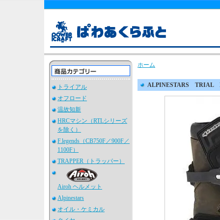
ホーム
ALPINESTARS TRIAL
トライアル
オフロード
温故知新
HRCマシン（RTLシリーズ
を除く）
F.legends（CB750F／900F／
1100F）
TRAPPER（トラッパー）
Airoh ヘルメット
Alpinestars
オイル・ケミカル