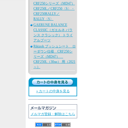
CRF250シリーズ（MD47）
CRF250L／CRF250〈S〉・
CRF250RALLY／
RALLY〈S〉
GAERUNE BALANCE
CLASSIC（ガエルネ バラ
ンス クラシック） トライ
アルブーツ
Rikizoh ブッシュシート ロ
ーダウン仕様 CRF250シ
リーズ（MD47）
CRF250L（30㎜） 用（2021
～）
» カートの中身を見る
メルマガ登録・解除はこちら