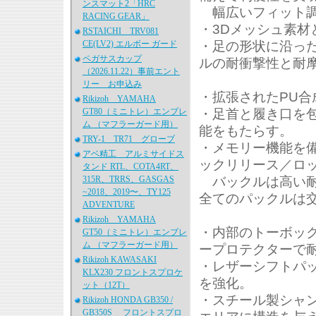
ンスマット2「HRC
幅広いフィット調
RACING GEAR」
・3Dメッシュ素
RSTAICHI TRV081
・足の形状に沿った
CE(LV2) エルボー ガード
ペガサスカップ
ルの耐衝撃性と耐
（2026.11.22）事前エント
リー お申込み
・拡張されたPU
Rikizoh YAMAHA
・足首と履き口を
GT80（ミニトレ）エンブレ
ム （マフラーガード用）
能をもたらす。
TRY-1 TR71 グローブ
・メモリー機能を
アベ精工 アルミサイドス
ックリリース／ロ
タンド RTL、COTA4RT、
バックルは高い耐
315R、TRRS、GASGAS
~2018、2019〜、TY125
全てのパックルは
ADVENTURE
Rikizoh YAMAHA
・内部のトーボッ
GT50（ミニトレ）エンブレ
ム （マフラーガード用）
ープロテクターで
Rikizoh KAWASAKI
・レザーシフトパ
KLX230 フロントスプロケ
を強化。
ット（12T）
・スチール製シャ
Rikizoh HONDA GB350 /
GB350S フロントスプロ