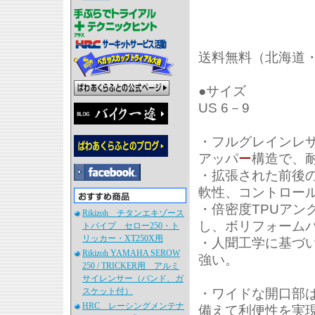
送料無料（北海道
●サイズ
US 6－9
・フルグレインレ
アッパ
ー
構造で、
・拡張された前後
軟性、コントロー
・倍密度TPUアン
Rikizoh チタンエキゾース
し、ボリフォーム
トパイプ セロー250・ト
リッカー・XT250X用
・人聞工学に基づい
Rikizoh YAMAHA SEROW
強い。
250 / TRICKER用 アルミ
サイレンサー（バンド、ガ
・ワイドな開口部は
スケット付）
HRC レーシングメンテナ
備えて利便性を実