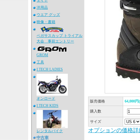
タイヤ
洋用品
ウエア グッズ
映像・書籍
ペガサスカップ トライアル
大会 事前エントリー
GROM
工具
I.TECH LADIES
オンロード
販売価格
64,000
I.TECH KIDS
購入数
サイズ
オプションの価格詳
レンタルバイク