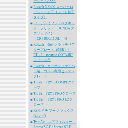
ーシートASSY
Rikizoh NX400 スーパーロ
ーシート加工（シート加工
タイプ）
S3 アルミフットペグキッ
ト ソリッド HONDA ア
フリカツイン
（CRF1000/1100L）用
Rikizoh 強化クラッチリフ
タープレート（削出し）
RTL-F、montesa COTA4RT
シリーズ用
Rikizoh カーボンファイバ
ー製 コンペ専用ゼッケン
プレート
TR-92 TRY-1-COMPEグロ
ーブ
TR-82 TRY1-PROグローブ
TR-82P TRY1-PRO-EZグ
ローブ
RSタイチ ブーツ ソックス
(ロング)
TwinAir エアフィルター
Scorpa SC-F / Sherco ST-F