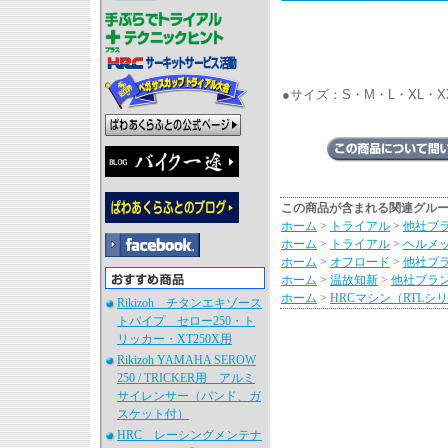
●サイズ：S・M・L・XL・X
この商品が含まれる関連グル
ホーム
>
トライアル
>
他社ブ
ホーム
>
トライアル
>
ヘルメ
ホーム
>
オフロード
>
他社ブ
ホーム
>
温故知新
>
他社ブラ
ホーム
>
HRCマシン（RTLシ
Rikizoh チタンエキゾース
トパイプ セロー250・ト
リッカー・XT250X用
Rikizoh YAMAHA SEROW
250 / TRICKER用 アルミ
サイレンサー（バンド、ガ
スケット付）
HRC レーシングメンテナ