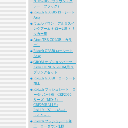
ズ DS-505（ブラウン・グ
レー・ブラック）
Rikizoh GB350S ローシート
Assy
ウェルドワン アルミスイ
ングアーム セロー250 トリ
ッカー用
Airoh TRR COLOR（カラ
ー）
Rikizoh GB350 ローシート
Assy
GROM オプションパーツ
Kicks HONDA GROM用 ス
プリングセット
Rikizoh GB350 ローシート
加工
Rikizoh ブッシュシート ロ
ーダウン仕様 CRF250シ
リーズ（MD47）
CRF250RALLY /
RALLY〈S〉（45㎜）
（2021～）
Rikizoh ブッシュシート加
工 ローダウン仕様