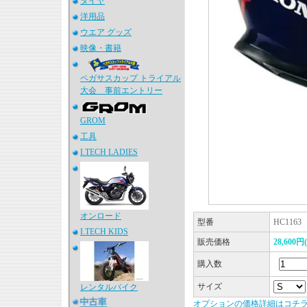
タイヤ
洋用品
ウエア グッズ
映像・書籍
ペガサスカップ トライアル
大会 事前エントリー
GROM
工具
I.TECH LADIES
オンロード
型番
HC1163
I.TECH KIDS
販売価格
28,600
購入数
サイズ
レンタルバイク
オプションの価格詳細はコチ