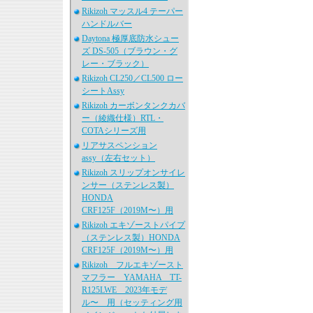
Rikizoh マッスル4 テーパー
ハンドルバー
Daytona 極厚底防水シュー
ズ DS-505（ブラウン・グ
レー・ブラック）
Rikizoh CL250／CL500 ロー
シートAssy
Rikizoh カーボンタンクカバ
ー（綾織仕様）RTL・
COTAシリーズ用
リアサスペンション
assy（左右セット）
Rikizoh スリップオンサイレ
ンサー（ステンレス製）
HONDA
CRF125F（2019M〜）用
Rikizoh エキゾーストパイプ
（ステンレス製）HONDA
CRF125F（2019M〜）用
Rikizoh フルエキゾースト
マフラー YAMAHA TT-
R125LWE 2023年モデ
ル〜 用（セッティング用