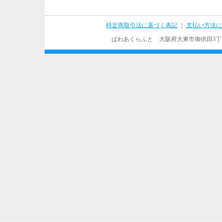
特定商取引法に基づく表記
｜
支払い方法に
ぱわあくらふと 大阪府大東市御供田3丁目17－37 T