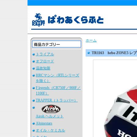
ホーム
TR1163 hebo ZONE5
トライアル
オフロード
温故知新
HRCマシン（RTLシリーズ
を除く）
F.legends（CB750F／900F／
1100F）
TRAPPER（トラッパー）
Airoh ヘルメット
Alpinestars
オイル・ケミカル