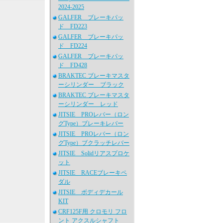
2024-2025
GALFER ブレーキパッ
ド FD223
GALFER ブレーキパッ
ド FD224
GALFER ブレーキパッ
ド FD428
BRAKTEC ブレーキマスタ
ーシリンダー ブラック
BRAKTEC ブレーキマスタ
ーシリンダー レッド
JITSIE PROレバー（ロン
グType）ブレーキレバー
JITSIE PROレバー（ロン
グType）ブクラッチレバー
JITSIE Solidリアスプロケ
ット
JITSIE RACEブレーキペ
ダル
JITSIE ボディデカール
KIT
CRF125F用 クロモリ フロ
ント アクスルシャフト