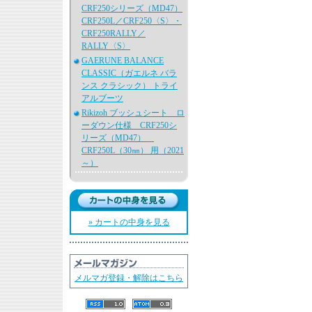
CRF250シリーズ（MD47）
CRF250L／CRF250〈S〉・
CRF250RALLY／
RALLY〈S〉
GAERUNE BALANCE
CLASSIC（ガエルネ バラ
ンス クラシック） トライ
アルブーツ
Rikizoh ブッシュシート ロ
ーダウン仕様 CRF250シ
リーズ（MD47）
CRF250L（30㎜） 用（2021
～）
» カートの中身を見る
メルマガ登録・解除はこちら