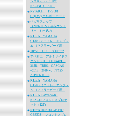
ンスマット2「HRC
RACING GEAR」
RSTAICHI TRV081
CE(LV2) エルボー ガード
ペガサスカップ
（2026.11.22）事前エント
リー お申込み
Rikizoh YAMAHA
GT80（ミニトレ）エンブレ
ム （マフラーガード用）
TRY-1 TR71 グローブ
アベ精工 アルミサイドス
タンド RTL、COTA4RT、
315R、TRRS、GASGAS
~2018、2019〜、TY125
ADVENTURE
Rikizoh YAMAHA
GT50（ミニトレ）エンブレ
ム （マフラーガード用）
Rikizoh KAWASAKI
KLX230 フロントスプロケ
ット（12T）
Rikizoh HONDA GB350 /
GB350S フロントスプロ