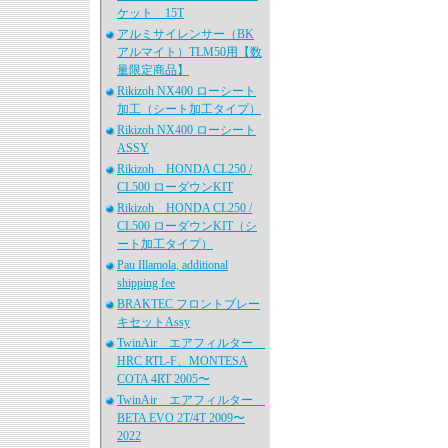
ケット 15T
アルミサイレンサー（BK
アルマイト）TLM50用【数
量限定商品】
Rikizoh NX400 ローシート
加工（シート加工タイプ）
Rikizoh NX400 ローシート
ASSY
Rikizoh HONDA CL250 /
CL500 ローダウンKIT
Rikizoh HONDA CL250 /
CL500 ローダウンKIT（シ
ート加工タイプ）
Pau Illamola, additional
shipping fee
BRAKTEC フロントブレー
キセットAssy
TwinAir エアフィルター
HRC RTL-F、MONTESA
COTA 4RT 2005〜
TwinAir エアフィルター
BETA EVO 2T/4T 2009〜
2022