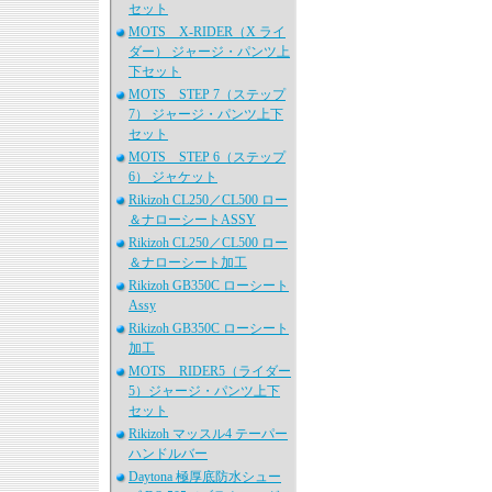
セット
MOTS X-RIDER（X ライ
ダー） ジャージ・パンツ上
下セット
MOTS STEP 7（ステップ
7） ジャージ・パンツ上下
セット
MOTS STEP 6（ステップ
6） ジャケット
Rikizoh CL250／CL500 ロー
＆ナローシートASSY
Rikizoh CL250／CL500 ロー
＆ナローシート加工
Rikizoh GB350C ローシート
Assy
Rikizoh GB350C ローシート
加工
MOTS RIDER5（ライダー
5）ジャージ・パンツ上下
セット
Rikizoh マッスル4 テーパー
ハンドルバー
Daytona 極厚底防水シュー