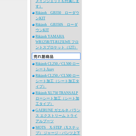
メインジェットも付属しま
す）
Rikizoh GB350 ローダウ
ンKIT
Rikizoh GB350S ローダ
ウンKIT
Rikizoh YAMAHA
WR125R/TT-R125LWE フロ
ントスプロケット（12T）
Rikizoh CL250／CL500 ロー
シートAssy
Rikizoh CL250／CL500 ロー
シート加工（シート加工タ
イプ）
Rikizoh XL750 TRANSALP
ローシート加工（シート加
工タイプ）
GAERUNE ガエルネ バラン
ス エクストリーム トライ
アルブーツ
MOTS X-STEP（Xステッ
プ） ジャージ・パンツ上下