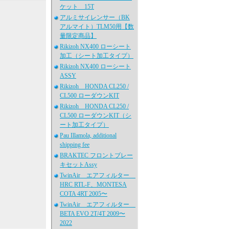
ケット 15T
アルミサイレンサー（BK
アルマイト）TLM50用【数
量限定商品】
Rikizoh NX400 ローシート
加工（シート加工タイプ）
Rikizoh NX400 ローシート
ASSY
Rikizoh HONDA CL250 /
CL500 ローダウンKIT
Rikizoh HONDA CL250 /
CL500 ローダウンKIT（シ
ート加工タイプ）
Pau Illamola, additional
shipping fee
BRAKTEC フロントブレー
キセットAssy
TwinAir エアフィルター
HRC RTL-F、MONTESA
COTA 4RT 2005〜
TwinAir エアフィルター
BETA EVO 2T/4T 2009〜
2022