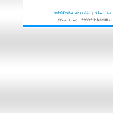
特定商取引法に基づく表記
｜
支払い方法に
ぱわあくらふと 大阪府大東市御供田3丁目17－37 T