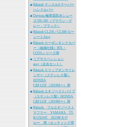
Rikizoh マッスル4 テーパー
ハンドルバー
Daytona 極厚底防水シュー
ズ DS-505（ブラウン・グ
レー・ブラック）
Rikizoh CL250／CL500 ロー
シートAssy
Rikizoh カーボンタンクカバ
ー（綾織仕様）RTL・
COTAシリーズ用
リアサスペンション
assy（左右セット）
Rikizoh スリップオンサイレ
ンサー（ステンレス製）
HONDA
CRF125F（2019M〜）用
Rikizoh エキゾーストパイプ
（ステンレス製）HONDA
CRF125F（2019M〜）用
Rikizoh フルエキゾースト
マフラー YAMAHA TT-
R125LWE 2023年モデ
ル〜 用（セッティング用