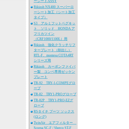
ーシートASSY
Rikizoh NX400 スーパーロ
ーシート加工（シート加工
タイプ）
S3 アルミフットペグキッ
ト ソリッド HONDA ア
フリカツイン
（CRF1000/1100L）用
Rikizoh 強化クラッチリフ
タープレート（削出し）
RTL-F、montesa COTA4RT
シリーズ用
Rikizoh カーボンファイバ
ー製 コンペ専用ゼッケン
プレート
TR-92 TRY-1-COMPEグロ
ーブ
TR-82 TRY1-PROグローブ
TR-82P TRY1-PRO-EZグ
ローブ
RSタイチ ブーツ ソックス
(ロング)
TwinAir エアフィルター
Scorpa SC-F / Sherco ST-F