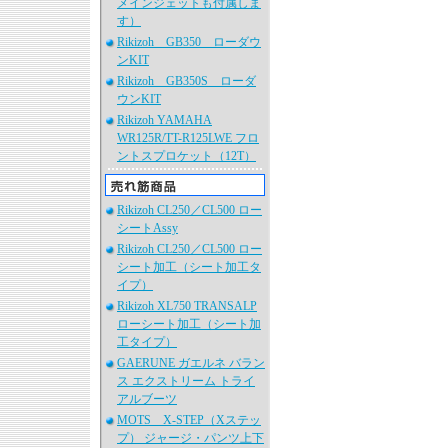
メインジェットも付属しま
す）
Rikizoh GB350 ローダウ
ンKIT
Rikizoh GB350S ローダ
ウンKIT
Rikizoh YAMAHA
WR125R/TT-R125LWE フロ
ントスプロケット（12T）
Rikizoh CL250／CL500 ロー
シートAssy
Rikizoh CL250／CL500 ロー
シート加工（シート加工タ
イプ）
Rikizoh XL750 TRANSALP
ローシート加工（シート加
工タイプ）
GAERUNE ガエルネ バラン
ス エクストリーム トライ
アルブーツ
MOTS X-STEP（Xステッ
プ） ジャージ・パンツ上下