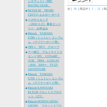
ンスマット2「HRC
RACING GEAR」
全 [
18
] 商品中 [
1
-
12
] 
RSTAICHI TRV081
CE(LV2) エルボー ガード
ペガサスカップ
（2026.11.22）事前エント
リー お申込み
Rikizoh YAMAHA
GT80（ミニトレ）エンブレ
ム （マフラーガード用）
TRY-1 TR71 グローブ
アベ精工 アルミサイドス
タンド RTL、COTA4RT、
315R、TRRS、GASGAS
~2018、2019〜、TY125
ADVENTURE
Rikizoh YAMAHA
GT50（ミニトレ）エンブレ
ム （マフラーガード用）
Rikizoh KAWASAKI
KLX230 フロントスプロケ
ット（12T）
Rikizoh HONDA GB350 /
GB350S フロントスプロ