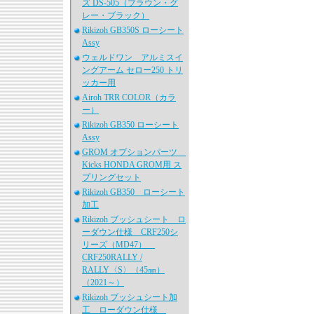
ズ DS-505（ブラウン・グ
レー・ブラック）
Rikizoh GB350S ローシート
Assy
ウェルドワン アルミスイ
ングアーム セロー250 トリ
ッカー用
Airoh TRR COLOR（カラ
ー）
Rikizoh GB350 ローシート
Assy
GROM オプションパーツ
Kicks HONDA GROM用 ス
プリングセット
Rikizoh GB350 ローシート
加工
Rikizoh ブッシュシート ロ
ーダウン仕様 CRF250シ
リーズ（MD47）
CRF250RALLY /
RALLY〈S〉（45㎜）
（2021～）
Rikizoh ブッシュシート加
工 ローダウン仕様