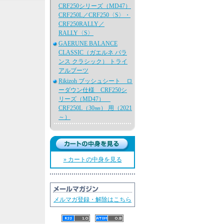
CRF250シリーズ（MD47）
CRF250L／CRF250〈S〉・
CRF250RALLY／
RALLY〈S〉
GAERUNE BALANCE
CLASSIC（ガエルネ バラ
ンス クラシック） トライ
アルブーツ
Rikizoh ブッシュシート ロ
ーダウン仕様 CRF250シ
リーズ（MD47）
CRF250L（30㎜） 用（2021
～）
» カートの中身を見る
メルマガ登録・解除はこちら