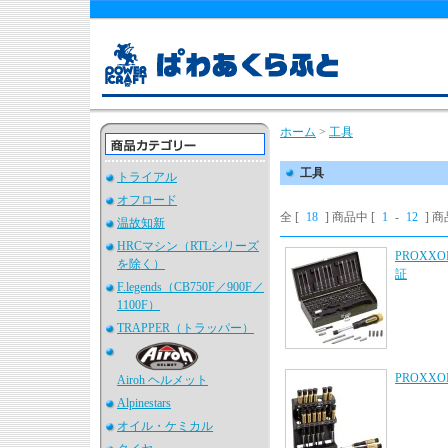
ホーム
>
工具
工具
トライアル
オフロード
全 [
18
] 商品中 [
1
-
12
] 
温故知新
HRCマシン（RTLシリーズ
PROXX
を除く）
証
F.legends（CB750F／900F／
1100F）
TRAPPER（トラッパー）
PROX
Airoh ヘルメット
Alpinestars
オイル・ケミカル