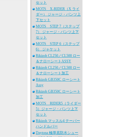
セット
MOTS X-RIDER（X ライ
ダー） ジャージ・パンツ上
下セット
MOTS STEP 7（ステップ
7） ジャージ・パンツ上下
セット
MOTS STEP 6（ステップ
6） ジャケット
Rikizoh CL250／CL500 ロー
＆ナローシートASSY
Rikizoh CL250／CL500 ロー
＆ナローシート加工
Rikizoh GB350C ローシート
Assy
Rikizoh GB350C ローシート
加工
MOTS RIDER5（ライダー
5）ジャージ・パンツ上下
セット
Rikizoh マッスル4 テーパー
ハンドルバー
Daytona 極厚底防水シュー