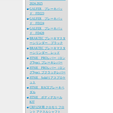
2024-2025
GALFER ブレーキパッ
ド FD223
GALFER ブレーキパッ
ド FD224
GALFER ブレーキパッ
ド FD428
BRAKTEC ブレーキマスタ
ーシリンダー ブラック
BRAKTEC ブレーキマスタ
ーシリンダー レッド
JITSIE PROレバー（ロン
グType）ブレーキレバー
JITSIE PROレバー（ロン
グType）ブクラッチレバー
JITSIE Solidリアスプロケ
ット
JITSIE RACEブレーキペ
ダル
JITSIE ボディデカール
KIT
CRF125F用 クロモリ フロ
ント アクスルシャフト