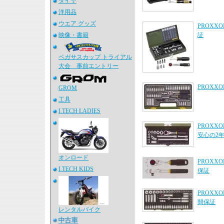
タイヤ
洋用品
ウエア グッズ
PROXX
映像・書籍
証
ペガサスカップ トライアル
大会 事前エントリー
PROXX
GROM
工具
I.TECH LADIES
PROX
安心の2
オンロード
PROX
I.TECH KIDS
保証
PROXX
間保証
レンタルバイク