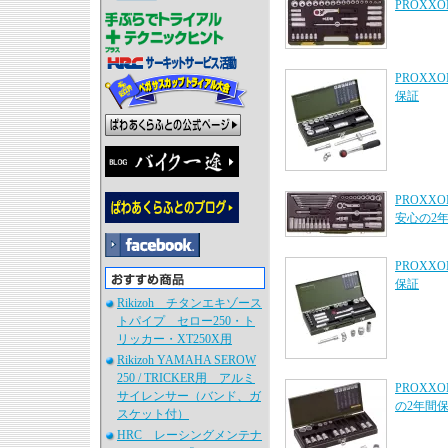
PROXX
PROXX
保証
PROXX
安心の2
PROXX
保証
Rikizoh チタンエキゾース
トパイプ セロー250・ト
リッカー・XT250X用
Rikizoh YAMAHA SEROW
250 / TRICKER用 アルミ
PROXX
サイレンサー（バンド、ガ
の2年間
スケット付）
HRC レーシングメンテナ