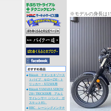
※モデルの身長は1
Rikizoh チタンエキゾース
トパイプ セロー250・ト
リッカー・XT250X用
Rikizoh YAMAHA SEROW
250 / TRICKER用 アルミ
サイレンサー（バンド、ガ
スケット付）
HRC レーシングメンテナ