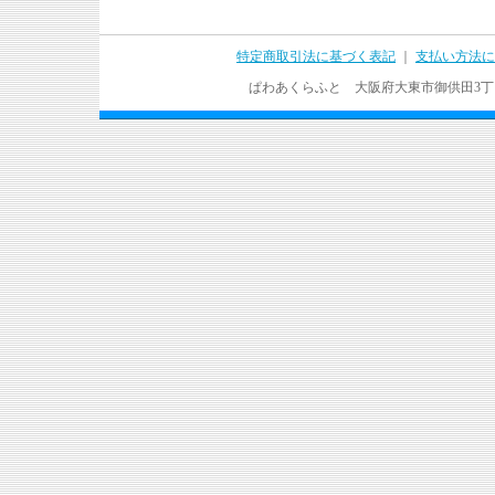
特定商取引法に基づく表記
｜
支払い方法に
ぱわあくらふと 大阪府大東市御供田3丁目17－37 T