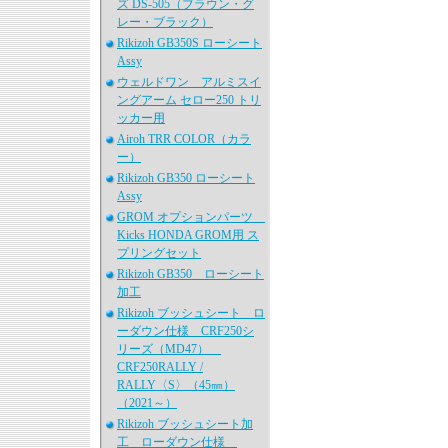
ズ DS-505（ブラウン・グ
レー・ブラック）
Rikizoh GB350S ローシート
Assy
ウェルドワン アルミスイ
ングアーム セロー250 トリ
ッカー用
Airoh TRR COLOR（カラ
ー）
Rikizoh GB350 ローシート
Assy
GROM オプションパーツ
Kicks HONDA GROM用 ス
プリングセット
Rikizoh GB350 ローシート
加工
Rikizoh ブッシュシート ロ
ーダウン仕様 CRF250シ
リーズ（MD47）
CRF250RALLY /
RALLY〈S〉（45㎜）
（2021～）
Rikizoh ブッシュシート加
工 ローダウン仕様