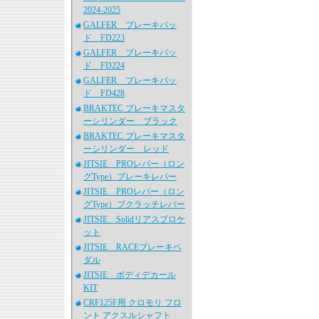
2024-2025
GALFER ブレーキパッ
ド FD223
GALFER ブレーキパッ
ド FD224
GALFER ブレーキパッ
ド FD428
BRAKTEC ブレーキマスタ
ーシリンダー ブラック
BRAKTEC ブレーキマスタ
ーシリンダー レッド
JITSIE PROレバー（ロン
グType）ブレーキレバー
JITSIE PROレバー（ロン
グType）ブクラッチレバー
JITSIE Solidリアスプロケ
ット
JITSIE RACEブレーキペ
ダル
JITSIE ボディデカール
KIT
CRF125F用 クロモリ フロ
ント アクスルシャフト