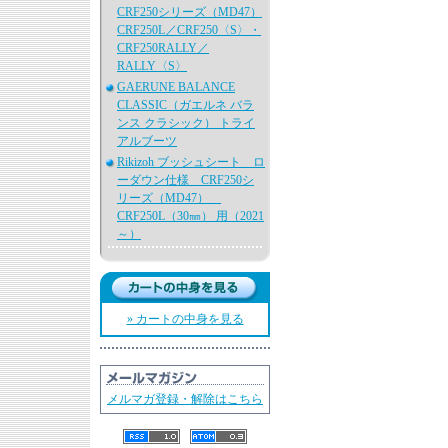
CRF250シリーズ（MD47）
CRF250L／CRF250〈S〉・
CRF250RALLY／
RALLY〈S〉
GAERUNE BALANCE
CLASSIC（ガエルネ バラ
ンス クラシック） トライ
アルブーツ
Rikizoh ブッシュシート ロ
ーダウン仕様 CRF250シ
リーズ（MD47）
CRF250L（30㎜） 用（2021
～）
» カートの中身を見る
メルマガ登録・解除はこちら