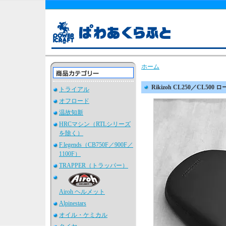
ホーム
Rikizoh CL250／CL500 
トライアル
オフロード
温故知新
HRCマシン（RTLシリーズ
を除く）
F.legends（CB750F／900F／
1100F）
TRAPPER（トラッパー）
Airoh ヘルメット
Alpinestars
オイル・ケミカル