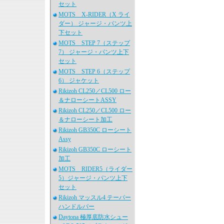
セット
MOTS X-RIDER（X ライ
ダー） ジャージ・パンツ上
下セット
MOTS STEP 7（ステップ
7） ジャージ・パンツ上下
セット
MOTS STEP 6（ステップ
6） ジャケット
Rikizoh CL250／CL500 ロー
＆ナローシートASSY
Rikizoh CL250／CL500 ロー
＆ナローシート加工
Rikizoh GB350C ローシート
Assy
Rikizoh GB350C ローシート
加工
MOTS RIDER5（ライダー
5）ジャージ・パンツ上下
セット
Rikizoh マッスル4 テーパー
ハンドルバー
Daytona 極厚底防水シュー