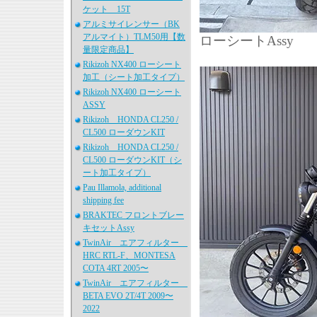
ケット 15T
アルミサイレンサー（BK
アルマイト）TLM50用【数
ローシートAssy
量限定商品】
Rikizoh NX400 ローシート
加工（シート加工タイプ）
Rikizoh NX400 ローシート
ASSY
Rikizoh HONDA CL250 /
CL500 ローダウンKIT
Rikizoh HONDA CL250 /
CL500 ローダウンKIT（シ
ート加工タイプ）
Pau Illamola, additional
shipping fee
BRAKTEC フロントブレー
キセットAssy
TwinAir エアフィルター
HRC RTL-F、MONTESA
COTA 4RT 2005〜
TwinAir エアフィルター
BETA EVO 2T/4T 2009〜
2022