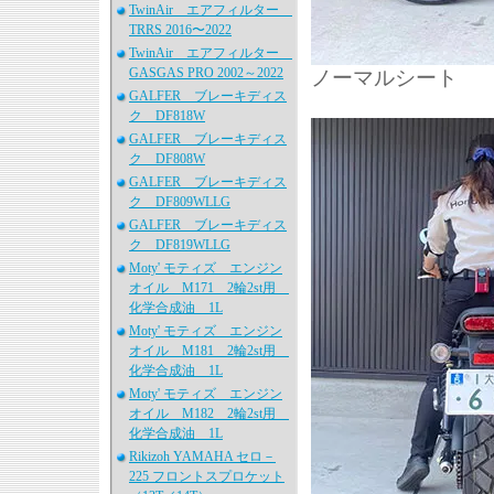
TwinAir エアフィルター
TRRS 2016〜2022
TwinAir エアフィルター
GASGAS PRO 2002～2022
ノーマルシート
GALFER ブレーキディス
ク DF818W
GALFER ブレーキディス
ク DF808W
GALFER ブレーキディス
ク DF809WLLG
GALFER ブレーキディス
ク DF819WLLG
Moty' モティズ エンジン
オイル M171 2輪2st用
化学合成油 1L
Moty' モティズ エンジン
オイル M181 2輪2st用
化学合成油 1L
Moty' モティズ エンジン
オイル M182 2輪2st用
化学合成油 1L
Rikizoh YAMAHA セロ－
225 フロントスプロケット