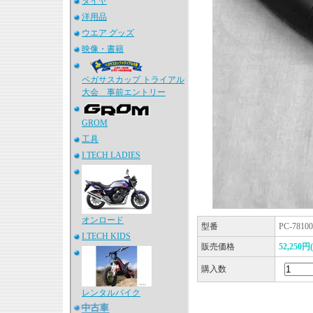
タイヤ
洋用品
ウエア グッズ
映像・書籍
ペガサスカップ トライアル
大会 事前エントリー
GROM
工具
I.TECH LADIES
オンロード
型番
PC-78100
I.TECH KIDS
販売価格
52,250
購入数
レンタルバイク