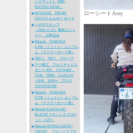
ンスマット2「HRC
RACING GEAR」
ローシートAssy
RSTAICHI TRV081
CE(LV2) エルボー ガード
ペガサスカップ
（2026.11.22）事前エント
リー お申込み
Rikizoh YAMAHA
GT80（ミニトレ）エンブレ
ム （マフラーガード用）
TRY-1 TR71 グローブ
アベ精工 アルミサイドス
タンド RTL、COTA4RT、
315R、TRRS、GASGAS
~2018、2019〜、TY125
ADVENTURE
Rikizoh YAMAHA
GT50（ミニトレ）エンブレ
ム （マフラーガード用）
Rikizoh KAWASAKI
KLX230 フロントスプロケ
ット（12T）
Rikizoh HONDA GB350 /
GB350S フロントスプロ