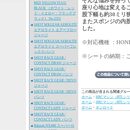
そんな悩みを持っ
RED YELLOW FLUG
座り心地は変えるこ
BLACK （ホワイト・レッ
ド・イエロー・フラッグブ
股下幅も約30ミリ
ラック） No.2351
またスポンジの内
SHOT MXGEAR AEROLITE
した。
エアロライト エアーフロー
ジャージ
SHOT MXGEAR AEROLITE
※対応機種 ：HONDA
エアロライト スーパーフレ
ックスパンツ
※シートの納期：
SHOT RACE GEAR /
CONTACT DRAW ジャージ
SHOT RACE GEAR /
CONTACT DRAW パンツ
SHOT RACE GEAR / DEVO
ジャージ
SHOT RACE GEAR / DEVO
この商品が含まれる関連グル
パンツ
ホーム
>
HRCマシン（RTLシ
ホーム
>
HRCマシン（RTLシ
SHOT RACE GEAR /
ホーム
>
オンロード
CONTACT LADY ジャージ
SHOT RACE GEAR /
CONTACT LADY パンツ
Rikizoh NX400 スーパーロ