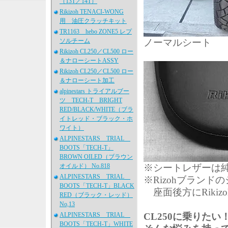
（13T／14T）
Rikizoh TENACI-WONG
用 油圧クラッチキット
TR1163 hebo ZONE5 レプ
ソルチーム
ノーマルシート
Rikizoh CL250／CL500 ロー
＆ナローシートASSY
Rikizoh CL250／CL500 ロー
＆ナローシート加工
alpinestars トライアルブー
ツ TECH-T BRIGHT
RED/BLACK/WHITE（ブラ
イトレッド・ブラック・ホ
ワイト）
ALPINESTARS TRIAL
BOOTS「TECH-T」
BROWN OILED（ブラウン
オイルド） No.818
※シートレザーは
ALPINESTARS TRIAL
※Rizohブラン
BOOTS「TECH-T」BLACK
座面後方にRiki
RED（ブラック・レッド）
No,13
ALPINESTARS TRIAL
CL250に乗りた
BOOTS「TECH-T」WHITE