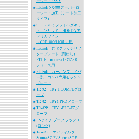
ーシートASSY
Rikizoh NX400 スーパーロ
ーシート加工（シート加工
タイプ）
S3 アルミフットペグキッ
ト ソリッド HONDA ア
フリカツイン
（CRF1000/1100L）用
Rikizoh 強化クラッチリフ
タープレート（削出し）
RTL-F、montesa COTA4RT
シリーズ用
Rikizoh カーボンファイバ
ー製 コンペ専用ゼッケン
プレート
TR-92 TRY-1-COMPEグロ
ーブ
TR-82 TRY1-PROグローブ
TR-82P TRY1-PRO-EZグ
ローブ
RSタイチ ブーツ ソックス
(ロング)
TwinAir エアフィルター
Scorpa SC-F / Sherco ST-F