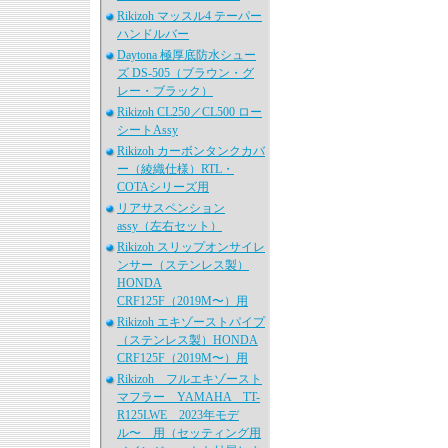
Rikizoh マッスル4 テーパー
ハンドルバー
Daytona 極厚底防水シュー
ズ DS-505（ブラウン・グ
レー・ブラック）
Rikizoh CL250／CL500 ロー
シートAssy
Rikizoh カーボンタンクカバ
ー（綾織仕様）RTL・
COTAシリーズ用
リアサスペンション
assy（左右セット）
Rikizoh スリップオンサイレ
ンサー（ステンレス製）
HONDA
CRF125F（2019M〜）用
Rikizoh エキゾーストパイプ
（ステンレス製）HONDA
CRF125F（2019M〜）用
Rikizoh フルエキゾースト
マフラー YAMAHA TT-
R125LWE 2023年モデ
ル〜 用（セッティング用