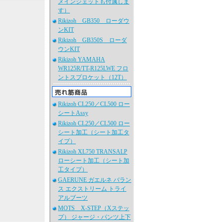
メインジェットも付属しま
す）
Rikizoh GB350 ローダウ
ンKIT
Rikizoh GB350S ローダ
ウンKIT
Rikizoh YAMAHA
WR125R/TT-R125LWE フロ
ントスプロケット（12T）
Rikizoh CL250／CL500 ロー
シートAssy
Rikizoh CL250／CL500 ロー
シート加工（シート加工タ
イプ）
Rikizoh XL750 TRANSALP
ローシート加工（シート加
工タイプ）
GAERUNE ガエルネ バラン
ス エクストリーム トライ
アルブーツ
MOTS X-STEP（Xステッ
プ） ジャージ・パンツ上下