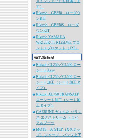
メインジェットも付属しま
す）
Rikizoh GB350 ローダウ
ンKIT
Rikizoh GB350S ローダ
ウンKIT
Rikizoh YAMAHA
WR125R/TT-R125LWE フロ
ントスプロケット（12T）
Rikizoh CL250／CL500 ロー
シートAssy
Rikizoh CL250／CL500 ロー
シート加工（シート加工タ
イプ）
Rikizoh XL750 TRANSALP
ローシート加工（シート加
工タイプ）
GAERUNE ガエルネ バラン
ス エクストリーム トライ
アルブーツ
MOTS X-STEP（Xステッ
プ） ジャージ・パンツ上下