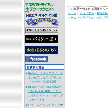
この商品が含まれる関連グル
ホーム
>
トライアル
>
部位別
ホーム
>
トライアル
>
他社ブ
Rikizoh チタンエキゾース
トパイプ セロー250・ト
リッカー・XT250X用
Rikizoh YAMAHA SEROW
250 / TRICKER用 アルミ
サイレンサー（バンド、ガ
スケット付）
HRC レーシングメンテナ