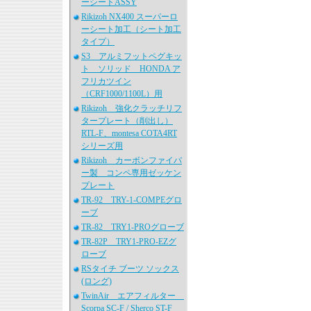
ーシートASSY
Rikizoh NX400 スーパーロ
ーシート加工（シート加工
タイプ）
S3 アルミフットペグキッ
ト ソリッド HONDA ア
フリカツイン
（CRF1000/1100L）用
Rikizoh 強化クラッチリフ
タープレート（削出し）
RTL-F、montesa COTA4RT
シリーズ用
Rikizoh カーボンファイバ
ー製 コンペ専用ゼッケン
プレート
TR-92 TRY-1-COMPEグロ
ーブ
TR-82 TRY1-PROグローブ
TR-82P TRY1-PRO-EZグ
ローブ
RSタイチ ブーツ ソックス
(ロング)
TwinAir エアフィルター
Scorpa SC-F / Sherco ST-F