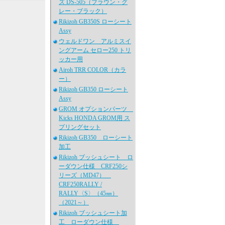
ズ DS-505（ブラウン・グ
レー・ブラック）
Rikizoh GB350S ローシート
Assy
ウェルドワン アルミスイ
ングアーム セロー250 トリ
ッカー用
Airoh TRR COLOR（カラ
ー）
Rikizoh GB350 ローシート
Assy
GROM オプションパーツ
Kicks HONDA GROM用 ス
プリングセット
Rikizoh GB350 ローシート
加工
Rikizoh ブッシュシート ロ
ーダウン仕様 CRF250シ
リーズ（MD47）
CRF250RALLY /
RALLY〈S〉（45㎜）
（2021～）
Rikizoh ブッシュシート加
工 ローダウン仕様