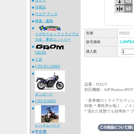
タイヤ
洋用品
ウエア グッズ
映像・書籍
型番
FD223
ペガサスカップ トライアル
大会 事前エントリー
販売価格
4,200円
購入数
GROM
工具
I.TECH LADIES
品番：FD223
対応機種：AJP/Braktec
オンロード
・多車種のトライアルマシ
I.TECH KIDS
特徴: * 摩耗率が低く、ノ
* 濡れた状態でも効率的 *
レンタルバイク