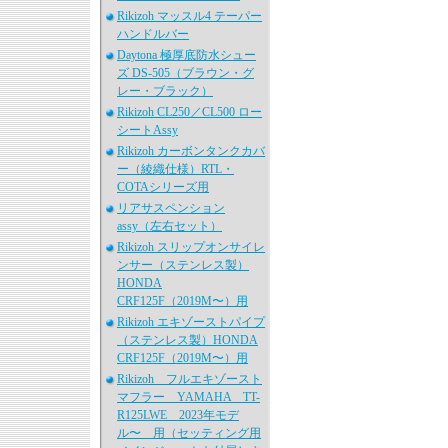
Rikizoh マッスル4 テーパー
ハンドルバー
Daytona 極厚底防水シュー
ズ DS-505（ブラウン・グ
レー・ブラック）
Rikizoh CL250／CL500 ロー
シートAssy
Rikizoh カーボンタンクカバ
ー（綾織仕様）RTL・
COTAシリーズ用
リアサスペンション
assy（左右セット）
Rikizoh スリップオンサイレ
ンサー（ステンレス製）
HONDA
CRF125F（2019M〜）用
Rikizoh エキゾーストパイプ
（ステンレス製）HONDA
CRF125F（2019M〜）用
Rikizoh フルエキゾースト
マフラー YAMAHA TT-
R125LWE 2023年モデ
ル〜 用（セッティング用