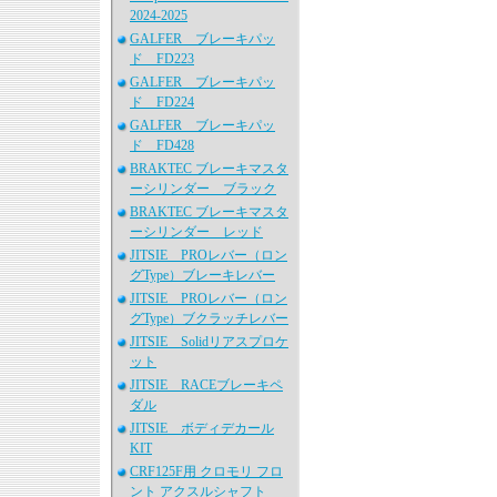
2024-2025
GALFER ブレーキパッ
ド FD223
GALFER ブレーキパッ
ド FD224
GALFER ブレーキパッ
ド FD428
BRAKTEC ブレーキマスタ
ーシリンダー ブラック
BRAKTEC ブレーキマスタ
ーシリンダー レッド
JITSIE PROレバー（ロン
グType）ブレーキレバー
JITSIE PROレバー（ロン
グType）ブクラッチレバー
JITSIE Solidリアスプロケ
ット
JITSIE RACEブレーキペ
ダル
JITSIE ボディデカール
KIT
CRF125F用 クロモリ フロ
ント アクスルシャフト