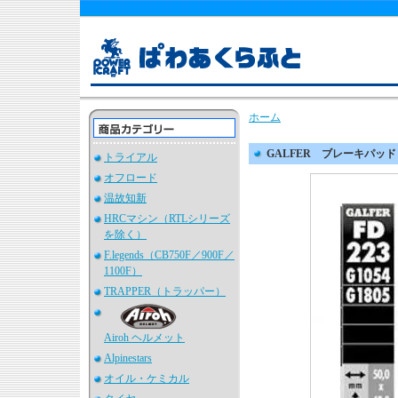
ホーム
GALFER ブレーキパッド 
トライアル
オフロード
温故知新
HRCマシン（RTLシリーズ
を除く）
F.legends（CB750F／900F／
1100F）
TRAPPER（トラッパー）
Airoh ヘルメット
Alpinestars
オイル・ケミカル