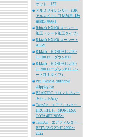
ケット 15T
アルミサイレンサー（BK
アルマイト）TLM50用【数
量限定商品】
Rikizoh NX400 ローシート
加工（シート加工タイプ）
Rikizoh NX400 ローシート
ASSY
Rikizoh HONDA CL250 /
CL500 ローダウンKIT
Rikizoh HONDA CL250 /
CL500 ローダウンKIT（シ
ート加工タイプ）
Pau Illamola, additional
shipping fee
BRAKTEC フロントブレー
キセットAssy
TwinAir エアフィルター
HRC RTL-F、MONTESA
COTA 4RT 2005〜
TwinAir エアフィルター
BETA EVO 2T/4T 2009〜
2022