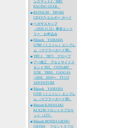
ンスマット2「HRC
RACING GEAR」
RSTAICHI TRV081
CE(LV2) エルボー ガード
ペガサスカップ
（2026.11.22）事前エント
リー お申込み
Rikizoh YAMAHA
GT80（ミニトレ）エンブレ
ム （マフラーガード用）
TRY-1 TR71 グローブ
アベ精工 アルミサイドス
タンド RTL、COTA4RT、
315R、TRRS、GASGAS
~2018、2019〜、TY125
ADVENTURE
Rikizoh YAMAHA
GT50（ミニトレ）エンブレ
ム （マフラーガード用）
Rikizoh KAWASAKI
KLX230 フロントスプロケ
ット（12T）
Rikizoh HONDA GB350 /
GB350S フロントスプロ