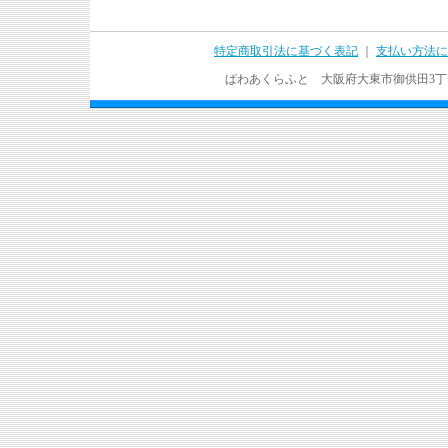
特定商取引法に基づく表記
｜
支払い方法に
ぱわあくらふと 大阪府大東市御供田3丁目17－37 T