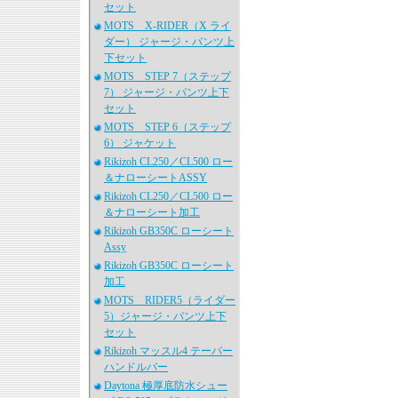
セット
MOTS X-RIDER（X ライ
ダー） ジャージ・パンツ上
下セット
MOTS STEP 7（ステップ
7） ジャージ・パンツ上下
セット
MOTS STEP 6（ステップ
6） ジャケット
Rikizoh CL250／CL500 ロー
＆ナローシートASSY
Rikizoh CL250／CL500 ロー
＆ナローシート加工
Rikizoh GB350C ローシート
Assy
Rikizoh GB350C ローシート
加工
MOTS RIDER5（ライダー
5）ジャージ・パンツ上下
セット
Rikizoh マッスル4 テーパー
ハンドルバー
Daytona 極厚底防水シュー