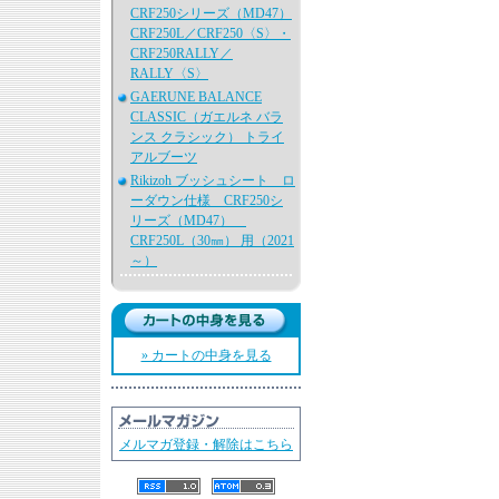
CRF250シリーズ（MD47）
CRF250L／CRF250〈S〉・
CRF250RALLY／
RALLY〈S〉
GAERUNE BALANCE
CLASSIC（ガエルネ バラ
ンス クラシック） トライ
アルブーツ
Rikizoh ブッシュシート ロ
ーダウン仕様 CRF250シ
リーズ（MD47）
CRF250L（30㎜） 用（2021
～）
» カートの中身を見る
メルマガ登録・解除はこちら