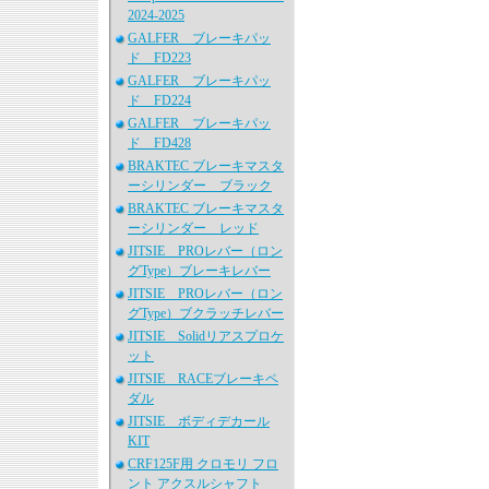
2024-2025
GALFER ブレーキパッ
ド FD223
GALFER ブレーキパッ
ド FD224
GALFER ブレーキパッ
ド FD428
BRAKTEC ブレーキマスタ
ーシリンダー ブラック
BRAKTEC ブレーキマスタ
ーシリンダー レッド
JITSIE PROレバー（ロン
グType）ブレーキレバー
JITSIE PROレバー（ロン
グType）ブクラッチレバー
JITSIE Solidリアスプロケ
ット
JITSIE RACEブレーキペ
ダル
JITSIE ボディデカール
KIT
CRF125F用 クロモリ フロ
ント アクスルシャフト