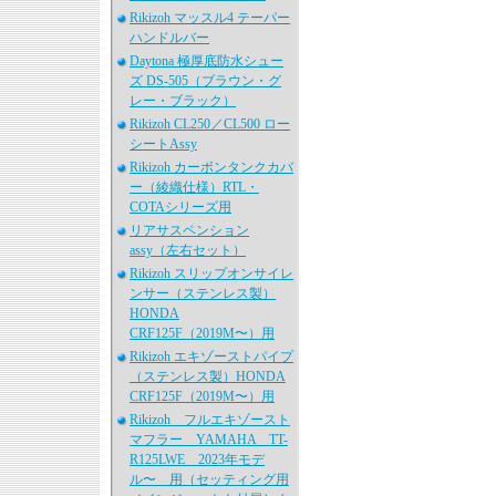
Rikizoh マッスル4 テーパー
ハンドルバー
Daytona 極厚底防水シュー
ズ DS-505（ブラウン・グ
レー・ブラック）
Rikizoh CL250／CL500 ロー
シートAssy
Rikizoh カーボンタンクカバ
ー（綾織仕様）RTL・
COTAシリーズ用
リアサスペンション
assy（左右セット）
Rikizoh スリップオンサイレ
ンサー（ステンレス製）
HONDA
CRF125F（2019M〜）用
Rikizoh エキゾーストパイプ
（ステンレス製）HONDA
CRF125F（2019M〜）用
Rikizoh フルエキゾースト
マフラー YAMAHA TT-
R125LWE 2023年モデ
ル〜 用（セッティング用