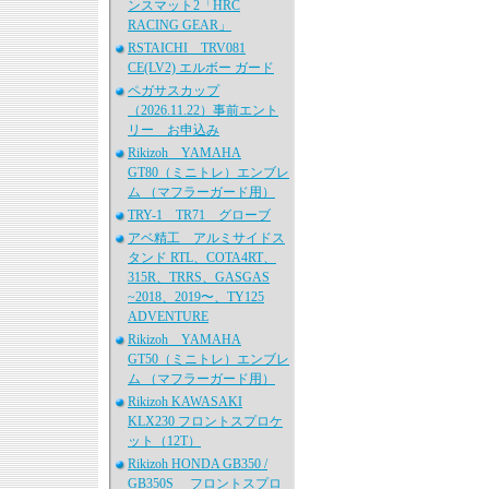
ンスマット2「HRC
RACING GEAR」
RSTAICHI TRV081
CE(LV2) エルボー ガード
ペガサスカップ
（2026.11.22）事前エント
リー お申込み
Rikizoh YAMAHA
GT80（ミニトレ）エンブレ
ム （マフラーガード用）
TRY-1 TR71 グローブ
アベ精工 アルミサイドス
タンド RTL、COTA4RT、
315R、TRRS、GASGAS
~2018、2019〜、TY125
ADVENTURE
Rikizoh YAMAHA
GT50（ミニトレ）エンブレ
ム （マフラーガード用）
Rikizoh KAWASAKI
KLX230 フロントスプロケ
ット（12T）
Rikizoh HONDA GB350 /
GB350S フロントスプロ