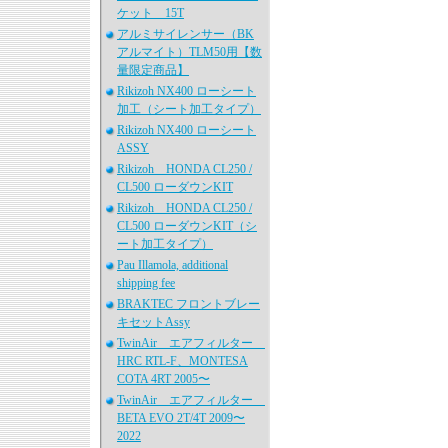
ケット 15T
アルミサイレンサー（BK
アルマイト）TLM50用【数
量限定商品】
Rikizoh NX400 ローシート
加工（シート加工タイプ）
Rikizoh NX400 ローシート
ASSY
Rikizoh HONDA CL250 /
CL500 ローダウンKIT
Rikizoh HONDA CL250 /
CL500 ローダウンKIT（シ
ート加工タイプ）
Pau Illamola, additional
shipping fee
BRAKTEC フロントブレー
キセットAssy
TwinAir エアフィルター
HRC RTL-F、MONTESA
COTA 4RT 2005〜
TwinAir エアフィルター
BETA EVO 2T/4T 2009〜
2022