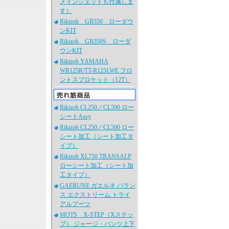
メインジェットも付属しま
す）
Rikizoh GB350 ローダウ
ンKIT
Rikizoh GB350S ローダ
ウンKIT
Rikizoh YAMAHA
WR125R/TT-R125LWE フロ
ントスプロケット（12T）
Rikizoh CL250／CL500 ロー
シートAssy
Rikizoh CL250／CL500 ロー
シート加工（シート加工タ
イプ）
Rikizoh XL750 TRANSALP
ローシート加工（シート加
工タイプ）
GAERUNE ガエルネ バラン
ス エクストリーム トライ
アルブーツ
MOTS X-STEP（Xステッ
プ） ジャージ・パンツ上下