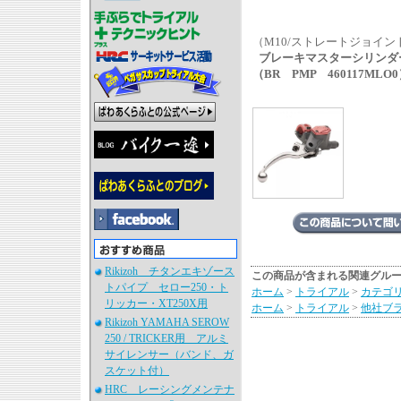
（M10/ストレートジョイ
ブレーキマスターシリンダ
（BR PMP 460117MLO
Rikizoh チタンエキゾース
この商品が含まれる関連グル
トパイプ セロー250・ト
ホーム
>
トライアル
>
カテゴ
リッカー・XT250X用
ホーム
>
トライアル
>
他社ブ
Rikizoh YAMAHA SEROW
250 / TRICKER用 アルミ
サイレンサー（バンド、ガ
スケット付）
HRC レーシングメンテナ