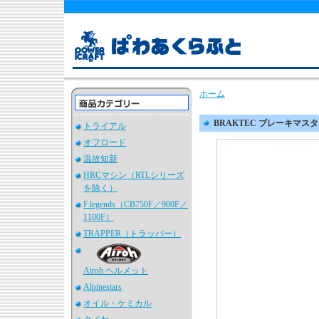
ホーム
BRAKTEC ブレーキマ
トライアル
オフロード
温故知新
HRCマシン（RTLシリーズ
を除く）
F.legends（CB750F／900F／
1100F）
TRAPPER（トラッパー）
Airoh ヘルメット
Alpinestars
オイル・ケミカル