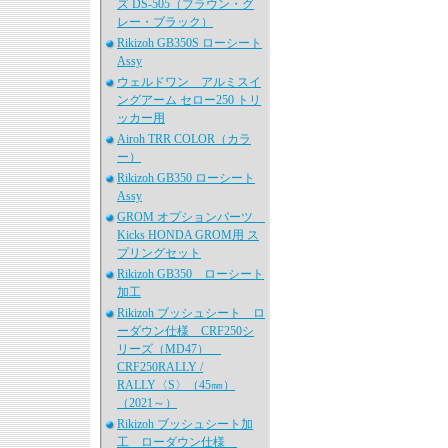
ズ DS-505（ブラウン・グ
レー・ブラック）
Rikizoh GB350S ローシート
Assy
ウェルドワン アルミスイ
ングアーム セロー250 トリ
ッカー用
Airoh TRR COLOR（カラ
ー）
Rikizoh GB350 ローシート
Assy
GROM オプションパーツ
Kicks HONDA GROM用 ス
プリングセット
Rikizoh GB350 ローシート
加工
Rikizoh ブッシュシート ロ
ーダウン仕様 CRF250シ
リーズ（MD47）
CRF250RALLY /
RALLY〈S〉（45㎜）
（2021～）
Rikizoh ブッシュシート加
工 ローダウン仕様