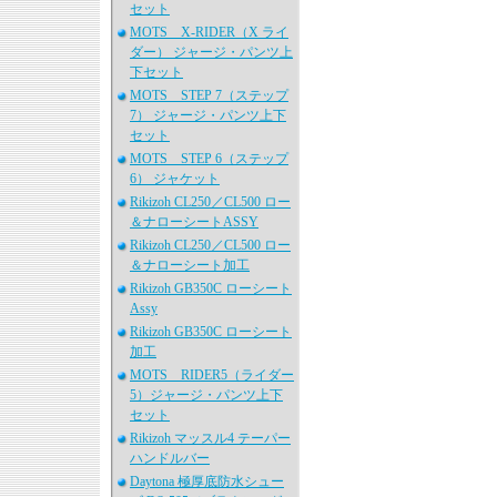
セット
MOTS X-RIDER（X ライ
ダー） ジャージ・パンツ上
下セット
MOTS STEP 7（ステップ
7） ジャージ・パンツ上下
セット
MOTS STEP 6（ステップ
6） ジャケット
Rikizoh CL250／CL500 ロー
＆ナローシートASSY
Rikizoh CL250／CL500 ロー
＆ナローシート加工
Rikizoh GB350C ローシート
Assy
Rikizoh GB350C ローシート
加工
MOTS RIDER5（ライダー
5）ジャージ・パンツ上下
セット
Rikizoh マッスル4 テーパー
ハンドルバー
Daytona 極厚底防水シュー