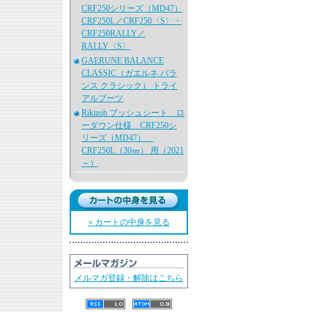
CRF250シリーズ（MD47）
CRF250L／CRF250〈S〉・
CRF250RALLY／
RALLY〈S〉
GAERUNE BALANCE
CLASSIC（ガエルネ バラ
ンス クラシック） トライ
アルブーツ
Rikizoh ブッシュシート ロ
ーダウン仕様 CRF250シ
リーズ（MD47）
CRF250L（30㎜） 用（2021
～）
» カートの中身を見る
メルマガ登録・解除はこちら