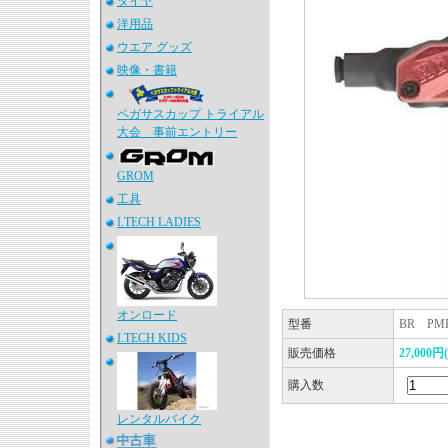
タイヤ
洋用品
ウエア グッズ
映像・書籍
ペガサスカップ トライアル
大会 事前エントリー
GROM
工具
I.TECH LADIES
オンロード
型番
BR PMP
I.TECH KIDS
販売価格
27,000
購入数
レンタルバイク