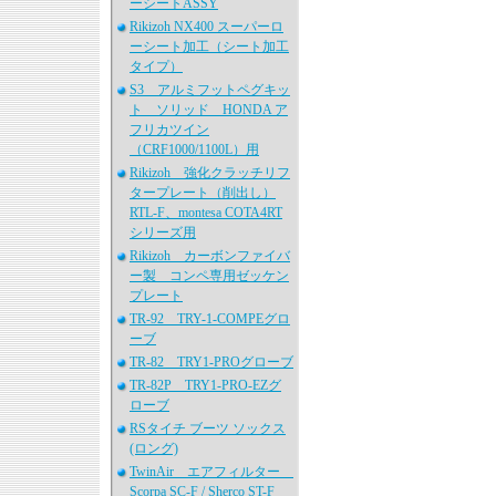
ーシートASSY
Rikizoh NX400 スーパーロ
ーシート加工（シート加工
タイプ）
S3 アルミフットペグキッ
ト ソリッド HONDA ア
フリカツイン
（CRF1000/1100L）用
Rikizoh 強化クラッチリフ
タープレート（削出し）
RTL-F、montesa COTA4RT
シリーズ用
Rikizoh カーボンファイバ
ー製 コンペ専用ゼッケン
プレート
TR-92 TRY-1-COMPEグロ
ーブ
TR-82 TRY1-PROグローブ
TR-82P TRY1-PRO-EZグ
ローブ
RSタイチ ブーツ ソックス
(ロング)
TwinAir エアフィルター
Scorpa SC-F / Sherco ST-F