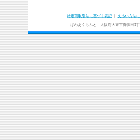
特定商取引法に基づく表記
｜
支払い方法に
ぱわあくらふと 大阪府大東市御供田3丁目17－37 T