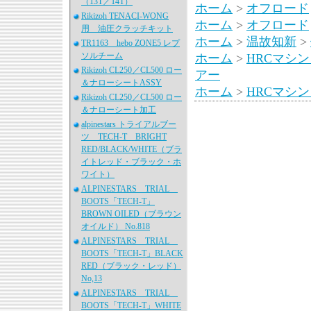
（13T／14T）
ホーム
>
オフロード
Rikizoh TENACI-WONG
ホーム
>
オフロード
用 油圧クラッチキット
ホーム
>
温故知新
>
TR1163 hebo ZONE5 レプ
ソルチーム
ホーム
>
HRCマシ
Rikizoh CL250／CL500 ロー
アー
＆ナローシートASSY
ホーム
>
HRCマシ
Rikizoh CL250／CL500 ロー
＆ナローシート加工
alpinestars トライアルブー
ツ TECH-T BRIGHT
RED/BLACK/WHITE（ブラ
イトレッド・ブラック・ホ
ワイト）
ALPINESTARS TRIAL
BOOTS「TECH-T」
BROWN OILED（ブラウン
オイルド） No.818
ALPINESTARS TRIAL
BOOTS「TECH-T」BLACK
RED（ブラック・レッド）
No,13
ALPINESTARS TRIAL
BOOTS「TECH-T」WHITE