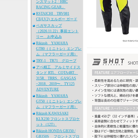
ンスマット2「HRC
RACING GEAR」
RSTAICHI TRV081
CE(LV2) エルボー ガード
ペガサスカップ
（2026.11.22）事前エント
リー お申込み
Rikizoh YAMAHA
GT80（ミニトレ）エンブレ
ム （マフラーガード用）
TRY-1 TR71 グローブ
アベ精工 アルミサイドス
タンド RTL、COTA4RT、
315R、TRRS、GASGAS
~2018、2019〜、TY125
ADVENTURE
Rikizoh YAMAHA
GT50（ミニトレ）エンブレ
ム （マフラーガード用）
Rikizoh KAWASAKI
KLX230 フロントスプロケ
ット（12T）
Rikizoh HONDA GB350 /
GB350S フロントスプロ