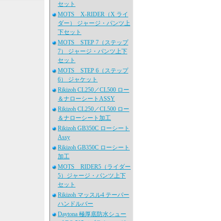
セット
MOTS X-RIDER（X ライ
ダー） ジャージ・パンツ上
下セット
MOTS STEP 7（ステップ
7） ジャージ・パンツ上下
セット
MOTS STEP 6（ステップ
6） ジャケット
Rikizoh CL250／CL500 ロー
＆ナローシートASSY
Rikizoh CL250／CL500 ロー
＆ナローシート加工
Rikizoh GB350C ローシート
Assy
Rikizoh GB350C ローシート
加工
MOTS RIDER5（ライダー
5）ジャージ・パンツ上下
セット
Rikizoh マッスル4 テーパー
ハンドルバー
Daytona 極厚底防水シュー