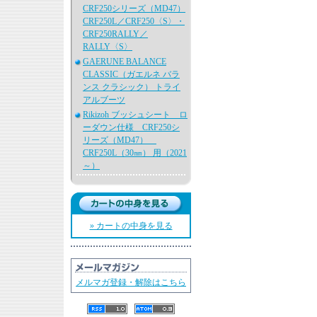
CRF250シリーズ（MD47）
CRF250L／CRF250〈S〉・
CRF250RALLY／
RALLY〈S〉
GAERUNE BALANCE
CLASSIC（ガエルネ バラ
ンス クラシック） トライ
アルブーツ
Rikizoh ブッシュシート ロ
ーダウン仕様 CRF250シ
リーズ（MD47）
CRF250L（30㎜） 用（2021
～）
» カートの中身を見る
メルマガ登録・解除はこちら