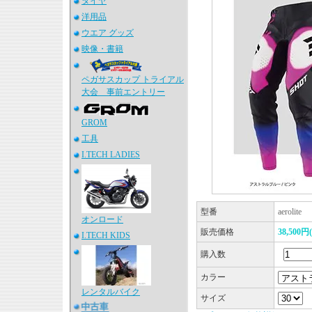
タイヤ
洋用品
ウエア グッズ
映像・書籍
ペガサスカップ トライアル
大会 事前エントリー
GROM
工具
I.TECH LADIES
型番
aerolite
オンロード
販売価格
38,500
I.TECH KIDS
購入数
カラー
レンタルバイク
サイズ