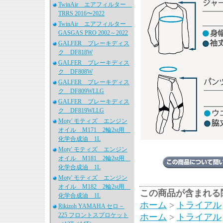
TwinAir エアフィルター
TRRS 2016〜2022
TwinAir エアフィルター
GASGAS PRO 2002～2022
GALFER ブレーキディス
ク DF818W
GALFER ブレーキディス
ク DF808W
GALFER ブレーキディス
ク DF809WLLG
GALFER ブレーキディス
ク DF819WLLG
Moty' モティズ エンジン
オイル M171 2輪2st用
化学合成油 1L
Moty' モティズ エンジン
オイル M181 2輪2st用
化学合成油 1L
Moty' モティズ エンジン
オイル M182 2輪2st用
この商品が含まれる
化学合成油 1L
ホーム
>
トライアル
Rikizoh YAMAHA セロ－
225 フロントスプロケット
ホーム
>
トライアル