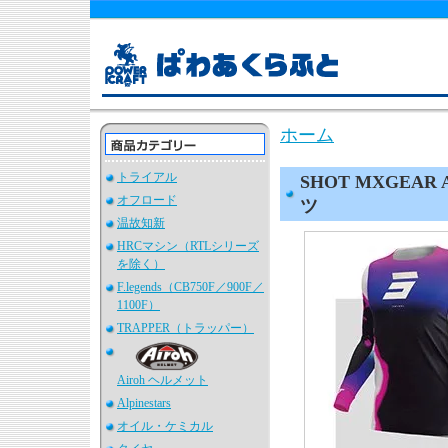
ホーム
トライアル
SHOT MXGEA
オフロード
ツ
温故知新
HRCマシン（RTLシリーズ
を除く）
F.legends（CB750F／900F／
1100F）
TRAPPER（トラッパー）
Airoh ヘルメット
Alpinestars
オイル・ケミカル