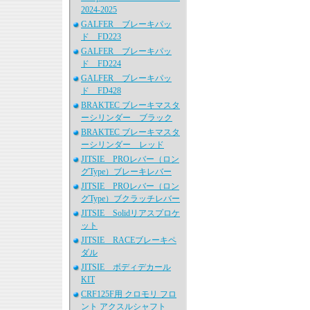
2024-2025
GALFER ブレーキパッ
ド FD223
GALFER ブレーキパッ
ド FD224
GALFER ブレーキパッ
ド FD428
BRAKTEC ブレーキマスタ
ーシリンダー ブラック
BRAKTEC ブレーキマスタ
ーシリンダー レッド
JITSIE PROレバー（ロン
グType）ブレーキレバー
JITSIE PROレバー（ロン
グType）ブクラッチレバー
JITSIE Solidリアスプロケ
ット
JITSIE RACEブレーキペ
ダル
JITSIE ボディデカール
KIT
CRF125F用 クロモリ フロ
ント アクスルシャフト