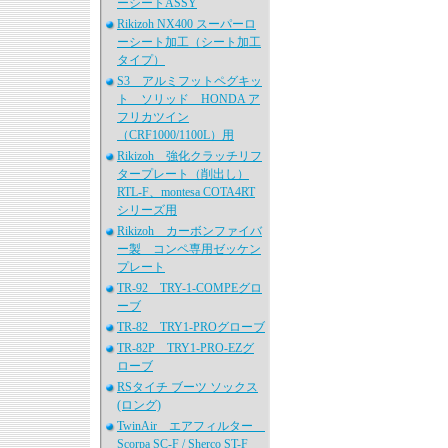
ーシートASSY
Rikizoh NX400 スーパーロ
ーシート加工（シート加工
タイプ）
S3 アルミフットペグキッ
ト ソリッド HONDA ア
フリカツイン
（CRF1000/1100L）用
Rikizoh 強化クラッチリフ
タープレート（削出し）
RTL-F、montesa COTA4RT
シリーズ用
Rikizoh カーボンファイバ
ー製 コンペ専用ゼッケン
プレート
TR-92 TRY-1-COMPEグロ
ーブ
TR-82 TRY1-PROグローブ
TR-82P TRY1-PRO-EZグ
ローブ
RSタイチ ブーツ ソックス
(ロング)
TwinAir エアフィルター
Scorpa SC-F / Sherco ST-F