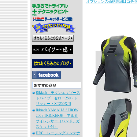
オプションの価格詳細はコチ
Rikizoh チタンエキゾース
トパイプ セロー250・ト
リッカー・XT250X用
Rikizoh YAMAHA SEROW
250 / TRICKER用 アルミ
サイレンサー（バンド、ガ
スケット付）
HRC レーシングメンテナ