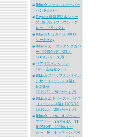
Rikizoh マッスル4 テーパー
ハンドルバー
Daytona 極厚底防水シュー
ズ DS-505（ブラウン・グ
レー・ブラック）
Rikizoh CL250／CL500 ロー
シートAssy
Rikizoh カーボンタンクカバ
ー（綾織仕様）RTL・
COTAシリーズ用
リアサスペンション
assy（左右セット）
Rikizoh スリップオンサイレ
ンサー（ステンレス製）
HONDA
CRF125F（2019M〜）用
Rikizoh エキゾーストパイプ
（ステンレス製）HONDA
CRF125F（2019M〜）用
Rikizoh フルエキゾースト
マフラー YAMAHA TT-
R125LWE 2023年モデ
ル〜 用（セッティング用