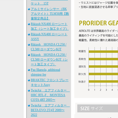
ケット 15T
アルミサイレンサー（BK
アルマイト）TLM50用【数
量限定商品】
Rikizoh NX400 ローシート
加工（シート加工タイプ）
Rikizoh NX400 ローシート
ASSY
Rikizoh HONDA CL250 /
CL500 ローダウンKIT
Rikizoh HONDA CL250 /
CL500 ローダウンKIT（シ
ート加工タイプ）
Pau Illamola, additional
shipping fee
BRAKTEC フロントブレー
キセットAssy
TwinAir エアフィルター
HRC RTL-F、MONTESA
COTA 4RT 2005〜
TwinAir エアフィルター
BETA EVO 2T/4T 2009〜
2022