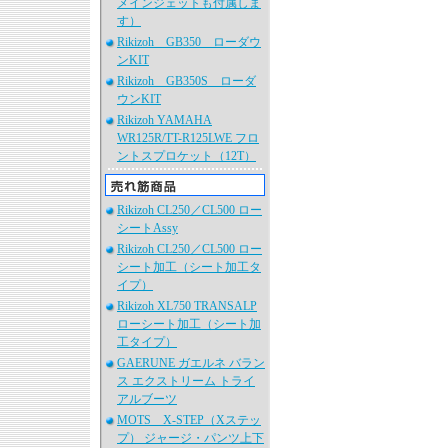
メインジェットも付属しま
す）
Rikizoh GB350 ローダウ
ンKIT
Rikizoh GB350S ローダ
ウンKIT
Rikizoh YAMAHA
WR125R/TT-R125LWE フロ
ントスプロケット（12T）
Rikizoh CL250／CL500 ロー
シートAssy
Rikizoh CL250／CL500 ロー
シート加工（シート加工タ
イプ）
Rikizoh XL750 TRANSALP
ローシート加工（シート加
工タイプ）
GAERUNE ガエルネ バラン
ス エクストリーム トライ
アルブーツ
MOTS X-STEP（Xステッ
プ） ジャージ・パンツ上下