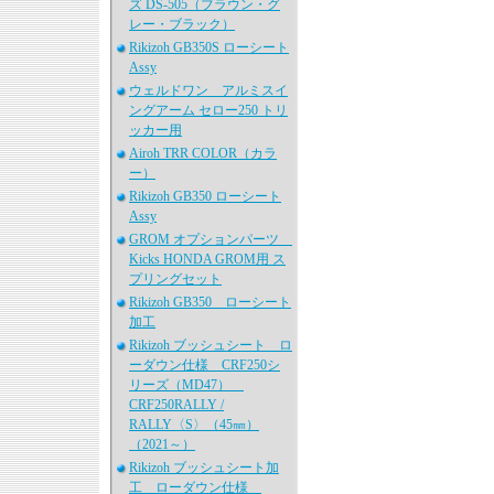
ズ DS-505（ブラウン・グ
レー・ブラック）
Rikizoh GB350S ローシート
Assy
ウェルドワン アルミスイ
ングアーム セロー250 トリ
ッカー用
Airoh TRR COLOR（カラ
ー）
Rikizoh GB350 ローシート
Assy
GROM オプションパーツ
Kicks HONDA GROM用 ス
プリングセット
Rikizoh GB350 ローシート
加工
Rikizoh ブッシュシート ロ
ーダウン仕様 CRF250シ
リーズ（MD47）
CRF250RALLY /
RALLY〈S〉（45㎜）
（2021～）
Rikizoh ブッシュシート加
工 ローダウン仕様