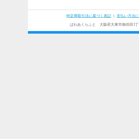
特定商取引法に基づく表記
｜
支払い方法に
ぱわあくらふと 大阪府大東市御供田3丁目17－37 T