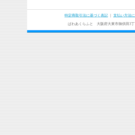
特定商取引法に基づく表記
｜
支払い方法に
ぱわあくらふと 大阪府大東市御供田3丁目17－37 T