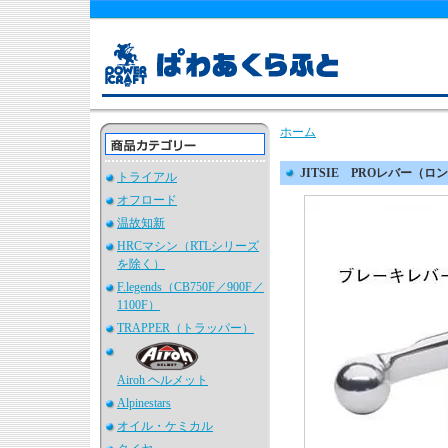
ホーム
JITSIE PROレバー（ロ
トライアル
オフロード
温故知新
HRCマシン（RTLシリーズ
を除く）
F.legends（CB750F／900F／
1100F）
TRAPPER（トラッパー）
Airoh ヘルメット
Alpinestars
オイル・ケミカル