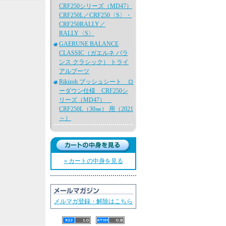
CRF250シリーズ（MD47）
CRF250L／CRF250〈S〉・
CRF250RALLY／
RALLY〈S〉
GAERUNE BALANCE
CLASSIC（ガエルネ バラ
ンス クラシック） トライ
アルブーツ
Rikizoh ブッシュシート ロ
ーダウン仕様 CRF250シ
リーズ（MD47）
CRF250L（30㎜） 用（2021
～）
» カートの中身を見る
メルマガ登録・解除はこちら