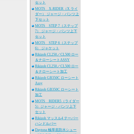
セット
MOTS X-RIDER（X ライ
ダー） ジャージ・パンツ上
下セット
MOTS STEP 7（ステップ
7） ジャージ・パンツ上下
セット
MOTS STEP 6（ステップ
6） ジャケット
Rikizoh CL250／CL500 ロー
＆ナローシートASSY
Rikizoh CL250／CL500 ロー
＆ナローシート加工
Rikizoh GB350C ローシート
Assy
Rikizoh GB350C ローシート
加工
MOTS RIDER5（ライダー
5）ジャージ・パンツ上下
セット
Rikizoh マッスル4 テーパー
ハンドルバー
Daytona 極厚底防水シュー