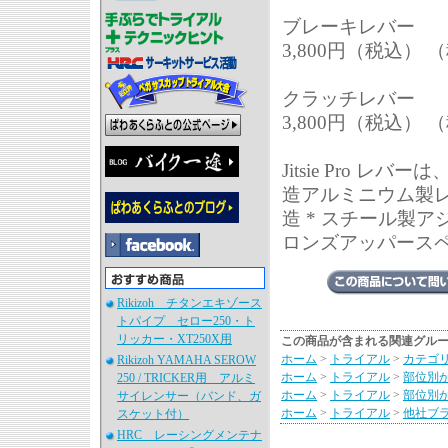
ブレーキレバー
3,800円（税込） （
クラッチレバー
3,800円（税込） （
Jitsie Pro
造アルミニウム製レ
造 * スチール製
ロンズアッパースペー
Rikizoh チタンエキゾース
トパイプ セロー250・ト
リッカー・XT250X用
この商品が含まれる関連グル
ホーム
>
トライアル
>
カテゴ
Rikizoh YAMAHA SEROW
ホーム
>
トライアル
>
部位別
250 / TRICKER用 アルミ
ホーム
>
トライアル
>
部位別
サイレンサー（バンド、ガ
ホーム
>
トライアル
>
他社ブ
スケット付）
HRC レーシングメンテナ