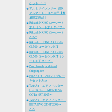
ケット 15T
アルミサイレンサー（BK
アルマイト）TLM50用【数
量限定商品】
Rikizoh NX400 ローシート
加工（シート加工タイプ）
Rikizoh NX400 ローシート
ASSY
Rikizoh HONDA CL250 /
CL500 ローダウンKIT
Rikizoh HONDA CL250 /
CL500 ローダウンKIT（シ
ート加工タイプ）
Pau Illamola, additional
shipping fee
BRAKTEC フロントブレー
キセットAssy
TwinAir エアフィルター
HRC RTL-F、MONTESA
COTA 4RT 2005〜
TwinAir エアフィルター
BETA EVO 2T/4T 2009〜
2022