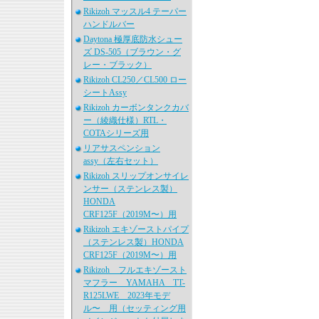
Rikizoh マッスル4 テーパー
ハンドルバー
Daytona 極厚底防水シュー
ズ DS-505（ブラウン・グ
レー・ブラック）
Rikizoh CL250／CL500 ロー
シートAssy
Rikizoh カーボンタンクカバ
ー（綾織仕様）RTL・
COTAシリーズ用
リアサスペンション
assy（左右セット）
Rikizoh スリップオンサイレ
ンサー（ステンレス製）
HONDA
CRF125F（2019M〜）用
Rikizoh エキゾーストパイプ
（ステンレス製）HONDA
CRF125F（2019M〜）用
Rikizoh フルエキゾースト
マフラー YAMAHA TT-
R125LWE 2023年モデ
ル〜 用（セッティング用