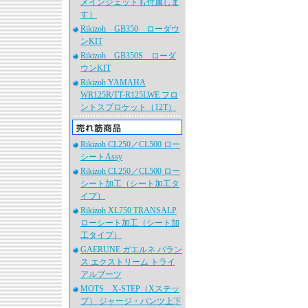
メインジェットも付属しま
す）
Rikizoh GB350 ローダウ
ンKIT
Rikizoh GB350S ローダ
ウンKIT
Rikizoh YAMAHA
WR125R/TT-R125LWE フロ
ントスプロケット（12T）
Rikizoh CL250／CL500 ロー
シートAssy
Rikizoh CL250／CL500 ロー
シート加工（シート加工タ
イプ）
Rikizoh XL750 TRANSALP
ローシート加工（シート加
工タイプ）
GAERUNE ガエルネ バラン
ス エクストリーム トライ
アルブーツ
MOTS X-STEP（Xステッ
プ） ジャージ・パンツ上下