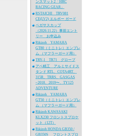
ンスマット2「HRC
RACING GEAR」
RSTAICHI TRV081
CE(LV2) エルボー ガード
ペガサスカップ
（2026.11.22）事前エント
リー お申込み
Rikizoh YAMAHA
GT80（ミニトレ）エンブレ
ム （マフラーガード用）
TRY-1 TR71 グローブ
アベ精工 アルミサイドス
タンド RTL、COTA4RT、
315R、TRRS、GASGAS
~2018、2019〜、TY125
ADVENTURE
Rikizoh YAMAHA
GT50（ミニトレ）エンブレ
ム （マフラーガード用）
Rikizoh KAWASAKI
KLX230 フロントスプロケ
ット（12T）
Rikizoh HONDA GB350 /
GB350S フロントスプロ