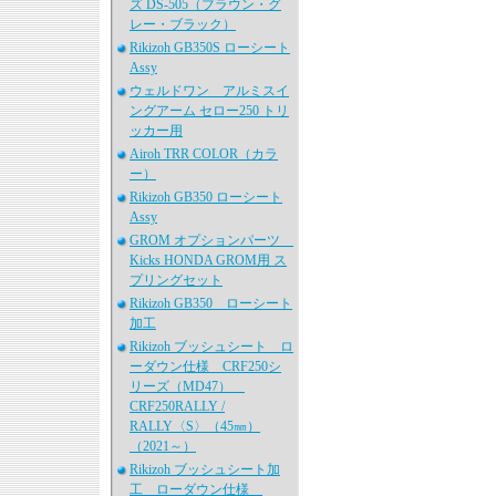
ズ DS-505（ブラウン・グ
レー・ブラック）
Rikizoh GB350S ローシート
Assy
ウェルドワン アルミスイ
ングアーム セロー250 トリ
ッカー用
Airoh TRR COLOR（カラ
ー）
Rikizoh GB350 ローシート
Assy
GROM オプションパーツ
Kicks HONDA GROM用 ス
プリングセット
Rikizoh GB350 ローシート
加工
Rikizoh ブッシュシート ロ
ーダウン仕様 CRF250シ
リーズ（MD47）
CRF250RALLY /
RALLY〈S〉（45㎜）
（2021～）
Rikizoh ブッシュシート加
工 ローダウン仕様