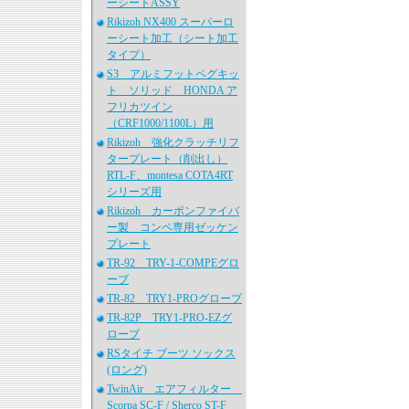
ーシートASSY
Rikizoh NX400 スーパーロ
ーシート加工（シート加工
タイプ）
S3 アルミフットペグキッ
ト ソリッド HONDA ア
フリカツイン
（CRF1000/1100L）用
Rikizoh 強化クラッチリフ
タープレート（削出し）
RTL-F、montesa COTA4RT
シリーズ用
Rikizoh カーボンファイバ
ー製 コンペ専用ゼッケン
プレート
TR-92 TRY-1-COMPEグロ
ーブ
TR-82 TRY1-PROグローブ
TR-82P TRY1-PRO-EZグ
ローブ
RSタイチ ブーツ ソックス
(ロング)
TwinAir エアフィルター
Scorpa SC-F / Sherco ST-F