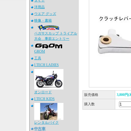
タイヤ
洋用品
ウエア グッズ
映像・書籍
ペガサスカップ トライアル
大会 事前エントリー
GROM
工具
I.TECH LADIES
オンロード
販売価格
3,800円
I.TECH KIDS
購入数
レンタルバイク