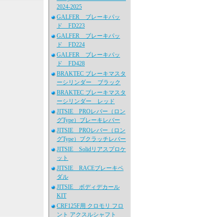
2024-2025
GALFER ブレーキパッ
ド FD223
GALFER ブレーキパッ
ド FD224
GALFER ブレーキパッ
ド FD428
BRAKTEC ブレーキマスタ
ーシリンダー ブラック
BRAKTEC ブレーキマスタ
ーシリンダー レッド
JITSIE PROレバー（ロン
グType）ブレーキレバー
JITSIE PROレバー（ロン
グType）ブクラッチレバー
JITSIE Solidリアスプロケ
ット
JITSIE RACEブレーキペ
ダル
JITSIE ボディデカール
KIT
CRF125F用 クロモリ フロ
ント アクスルシャフト