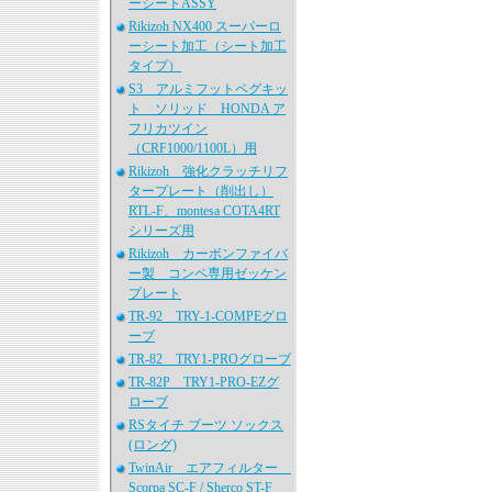
ーシートASSY
Rikizoh NX400 スーパーロ
ーシート加工（シート加工
タイプ）
S3 アルミフットペグキッ
ト ソリッド HONDA ア
フリカツイン
（CRF1000/1100L）用
Rikizoh 強化クラッチリフ
タープレート（削出し）
RTL-F、montesa COTA4RT
シリーズ用
Rikizoh カーボンファイバ
ー製 コンペ専用ゼッケン
プレート
TR-92 TRY-1-COMPEグロ
ーブ
TR-82 TRY1-PROグローブ
TR-82P TRY1-PRO-EZグ
ローブ
RSタイチ ブーツ ソックス
(ロング)
TwinAir エアフィルター
Scorpa SC-F / Sherco ST-F