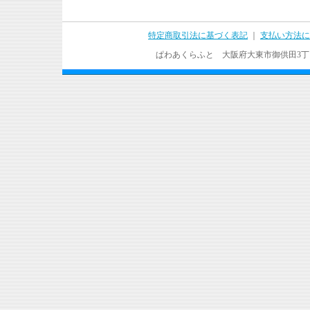
特定商取引法に基づく表記
｜
支払い方法に
ぱわあくらふと 大阪府大東市御供田3丁目17－37 T