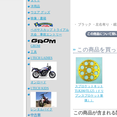
タイヤ
洋用品
ウエア グッズ
映像・書籍
・ ブラック ・左右有り ・
ペガサスカップ トライアル
大会 事前エントリー
GROM
この商品を買っ
工具
I.TECH LADIES
オンロード
スプロケットキット
I.TECH KIDS
TLR200/TL125（ドリ
ブンスプロケット単
体））
レンタルバイク
この商品が含まれる