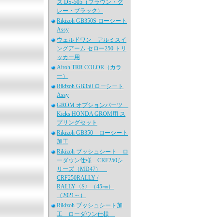
ズ DS-505（ブラウン・グ
レー・ブラック）
Rikizoh GB350S ローシート
Assy
ウェルドワン アルミスイ
ングアーム セロー250 トリ
ッカー用
Airoh TRR COLOR（カラ
ー）
Rikizoh GB350 ローシート
Assy
GROM オプションパーツ
Kicks HONDA GROM用 ス
プリングセット
Rikizoh GB350 ローシート
加工
Rikizoh ブッシュシート ロ
ーダウン仕様 CRF250シ
リーズ（MD47）
CRF250RALLY /
RALLY〈S〉（45㎜）
（2021～）
Rikizoh ブッシュシート加
工 ローダウン仕様