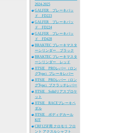
2024-2025
GALFER ブレーキパッ
ド FD223
GALFER ブレーキパッ
ド FD224
GALFER ブレーキパッ
ド FD428
BRAKTEC ブレーキマスタ
ーシリンダー ブラック
BRAKTEC ブレーキマスタ
ーシリンダー レッド
JITSIE PROレバー（ロン
グType）ブレーキレバー
JITSIE PROレバー（ロン
グType）ブクラッチレバー
JITSIE Solidリアスプロケ
ット
JITSIE RACEブレーキペ
ダル
JITSIE ボディデカール
KIT
CRF125F用 クロモリ フロ
ント アクスルシャフト