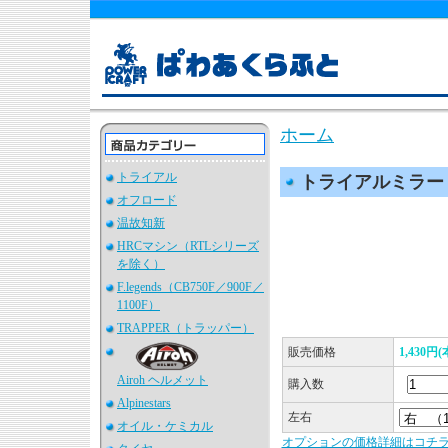
ホーム
トライアル
トライアルミラー
オフロード
温故知新
HRCマシン（RTLシリーズ
を除く）
F.legends（CB750F／900F／
1100F）
TRAPPER（トラッパー）
販売価格
1,430円
Airoh ヘルメット
購入数
Alpinestars
左右
オイル・ケミカル
オプションの価格詳細はコチ