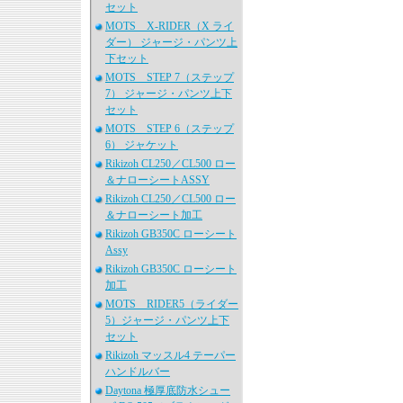
セット
MOTS X-RIDER（X ライ
ダー） ジャージ・パンツ上
下セット
MOTS STEP 7（ステップ
7） ジャージ・パンツ上下
セット
MOTS STEP 6（ステップ
6） ジャケット
Rikizoh CL250／CL500 ロー
＆ナローシートASSY
Rikizoh CL250／CL500 ロー
＆ナローシート加工
Rikizoh GB350C ローシート
Assy
Rikizoh GB350C ローシート
加工
MOTS RIDER5（ライダー
5）ジャージ・パンツ上下
セット
Rikizoh マッスル4 テーパー
ハンドルバー
Daytona 極厚底防水シュー