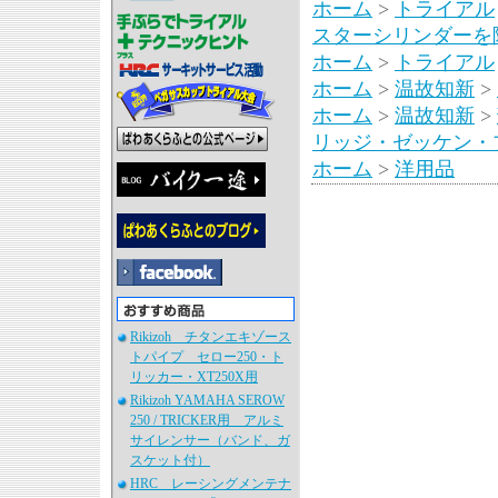
ホーム
>
トライアル
スターシリンダーを
ホーム
>
トライアル
ホーム
>
温故知新
>
ホーム
>
温故知新
>
リッジ・ゼッケン・
ホーム
>
洋用品
Rikizoh チタンエキゾース
トパイプ セロー250・ト
リッカー・XT250X用
Rikizoh YAMAHA SEROW
250 / TRICKER用 アルミ
サイレンサー（バンド、ガ
スケット付）
HRC レーシングメンテナ