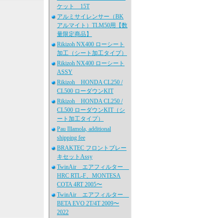
ケット 15T
アルミサイレンサー（BK
アルマイト）TLM50用【数
量限定商品】
Rikizoh NX400 ローシート
加工（シート加工タイプ）
Rikizoh NX400 ローシート
ASSY
Rikizoh HONDA CL250 /
CL500 ローダウンKIT
Rikizoh HONDA CL250 /
CL500 ローダウンKIT（シ
ート加工タイプ）
Pau Illamola, additional
shipping fee
BRAKTEC フロントブレー
キセットAssy
TwinAir エアフィルター
HRC RTL-F、MONTESA
COTA 4RT 2005〜
TwinAir エアフィルター
BETA EVO 2T/4T 2009〜
2022