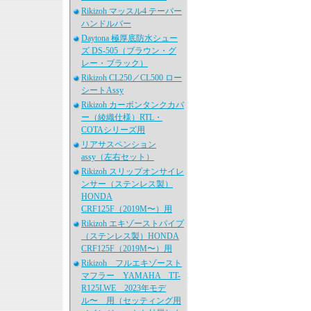
Rikizoh マッスル4 テーパー
ハンドルバー
Daytona 極厚底防水シュー
ズ DS-505（ブラウン・グ
レー・ブラック）
Rikizoh CL250／CL500 ロー
シートAssy
Rikizoh カーボンタンクカバ
ー（綾織仕様）RTL・
COTAシリーズ用
リアサスペンション
assy（左右セット）
Rikizoh スリップオンサイレ
ンサー（ステンレス製）
HONDA
CRF125F（2019M〜）用
Rikizoh エキゾーストパイプ
（ステンレス製）HONDA
CRF125F（2019M〜）用
Rikizoh フルエキゾースト
マフラー YAMAHA TT-
R125LWE 2023年モデ
ル〜 用（セッティング用