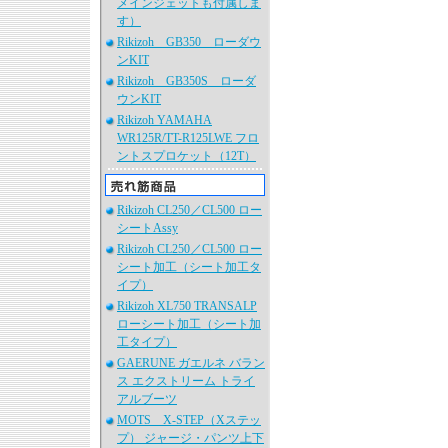
メインジェットも付属しま
す）
Rikizoh GB350 ローダウ
ンKIT
Rikizoh GB350S ローダ
ウンKIT
Rikizoh YAMAHA
WR125R/TT-R125LWE フロ
ントスプロケット（12T）
Rikizoh CL250／CL500 ロー
シートAssy
Rikizoh CL250／CL500 ロー
シート加工（シート加工タ
イプ）
Rikizoh XL750 TRANSALP
ローシート加工（シート加
工タイプ）
GAERUNE ガエルネ バラン
ス エクストリーム トライ
アルブーツ
MOTS X-STEP（Xステッ
プ） ジャージ・パンツ上下