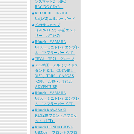
ンスマット2「HRC
RACING GEAR」
RSTAICHI TRV081
CE(LV2) エルボー ガード
ペガサスカップ
（2026.11.22）事前エント
リー お申込み
Rikizoh YAMAHA
GT80（ミニトレ）エンブレ
ム （マフラーガード用）
TRY-1 TR71 グローブ
アベ精工 アルミサイドス
タンド RTL、COTA4RT、
315R、TRRS、GASGAS
~2018、2019〜、TY125
ADVENTURE
Rikizoh YAMAHA
GT50（ミニトレ）エンブレ
ム （マフラーガード用）
Rikizoh KAWASAKI
KLX230 フロントスプロケ
ット（12T）
Rikizoh HONDA GB350 /
GB350S フロントスプロ