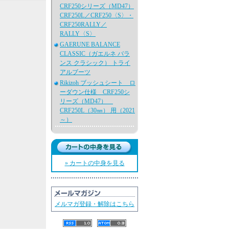
CRF250シリーズ（MD47）
CRF250L／CRF250〈S〉・
CRF250RALLY／
RALLY〈S〉
GAERUNE BALANCE
CLASSIC（ガエルネ バラ
ンス クラシック） トライ
アルブーツ
Rikizoh ブッシュシート ロ
ーダウン仕様 CRF250シ
リーズ（MD47）
CRF250L（30㎜） 用（2021
～）
» カートの中身を見る
メルマガ登録・解除はこちら