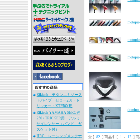
moto
mot
moto
moto
Rikizoh チタンエキゾース
トパイプ セロー250・ト
リッカー・XT250X用
domi
Rikizoh YAMAHA SEROW
250 / TRICKER用 アルミ
サイレンサー（バンド、ガ
スケット付）
HRC レーシングメンテナ
全 [
82
] 商品中 [
1
-
12
] 