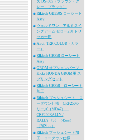
ズ DS-505（ブラウン・グ
レー・ブラック）
Rikizoh GB350S ローシート
Assy
ウェルドワン アルミスイ
ングアーム セロー250 トリ
ッカー用
Airoh TRR COLOR（カラ
ー）
Rikizoh GB350 ローシート
Assy
GROM オプションパーツ
Kicks HONDA GROM用 ス
プリングセット
Rikizoh GB350 ローシート
加工
Rikizoh ブッシュシート ロ
ーダウン仕様 CRF250シ
リーズ（MD47）
CRF250RALLY /
RALLY〈S〉（45㎜）
（2021～）
Rikizoh ブッシュシート加
工 ローダウン仕様