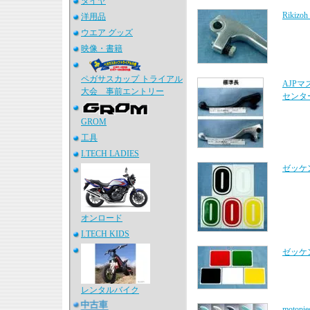
タイヤ
Riki
洋用品
ウエア グッズ
映像・書籍
ペガサスカップ トライアル
AJP
大会 事前エントリー
センタ
GROM
工具
I.TECH LADIES
ゼッケ
オンロード
I.TECH KIDS
ゼッケ
レンタルバイク
moto