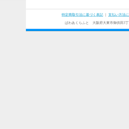
特定商取引法に基づく表記
｜
支払い方法に
ぱわあくらふと 大阪府大東市御供田3丁目17－37 T