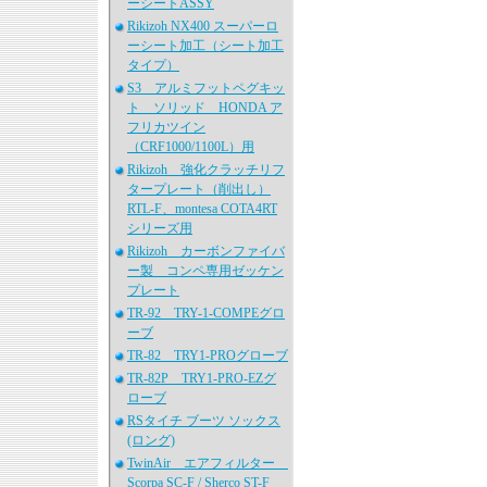
ーシートASSY
Rikizoh NX400 スーパーロ
ーシート加工（シート加工
タイプ）
S3 アルミフットペグキッ
ト ソリッド HONDA ア
フリカツイン
（CRF1000/1100L）用
Rikizoh 強化クラッチリフ
タープレート（削出し）
RTL-F、montesa COTA4RT
シリーズ用
Rikizoh カーボンファイバ
ー製 コンペ専用ゼッケン
プレート
TR-92 TRY-1-COMPEグロ
ーブ
TR-82 TRY1-PROグローブ
TR-82P TRY1-PRO-EZグ
ローブ
RSタイチ ブーツ ソックス
(ロング)
TwinAir エアフィルター
Scorpa SC-F / Sherco ST-F