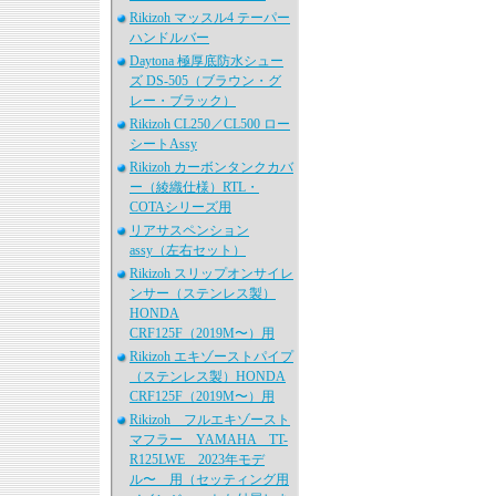
Rikizoh マッスル4 テーパー
ハンドルバー
Daytona 極厚底防水シュー
ズ DS-505（ブラウン・グ
レー・ブラック）
Rikizoh CL250／CL500 ロー
シートAssy
Rikizoh カーボンタンクカバ
ー（綾織仕様）RTL・
COTAシリーズ用
リアサスペンション
assy（左右セット）
Rikizoh スリップオンサイレ
ンサー（ステンレス製）
HONDA
CRF125F（2019M〜）用
Rikizoh エキゾーストパイプ
（ステンレス製）HONDA
CRF125F（2019M〜）用
Rikizoh フルエキゾースト
マフラー YAMAHA TT-
R125LWE 2023年モデ
ル〜 用（セッティング用