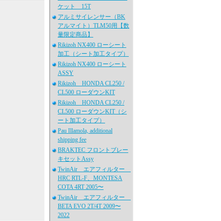
ケット 15T
アルミサイレンサー（BK
アルマイト）TLM50用【数
量限定商品】
Rikizoh NX400 ローシート
加工（シート加工タイプ）
Rikizoh NX400 ローシート
ASSY
Rikizoh HONDA CL250 /
CL500 ローダウンKIT
Rikizoh HONDA CL250 /
CL500 ローダウンKIT（シ
ート加工タイプ）
Pau Illamola, additional
shipping fee
BRAKTEC フロントブレー
キセットAssy
TwinAir エアフィルター
HRC RTL-F、MONTESA
COTA 4RT 2005〜
TwinAir エアフィルター
BETA EVO 2T/4T 2009〜
2022