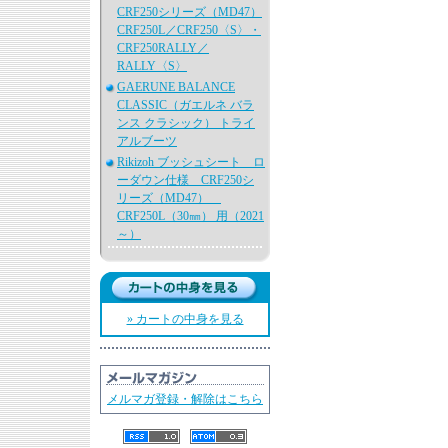
CRF250シリーズ（MD47）
CRF250L／CRF250〈S〉・
CRF250RALLY／
RALLY〈S〉
GAERUNE BALANCE
CLASSIC（ガエルネ バラ
ンス クラシック） トライ
アルブーツ
Rikizoh ブッシュシート ロ
ーダウン仕様 CRF250シ
リーズ（MD47）
CRF250L（30㎜） 用（2021
～）
» カートの中身を見る
メルマガ登録・解除はこちら