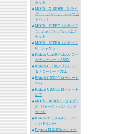
セット
MOTS X-RIDER（X ライ
ダー） ジャージ・パンツ上
下セット
MOTS STEP 7（ステップ
7） ジャージ・パンツ上下
セット
MOTS STEP 6（ステップ
6） ジャケット
Rikizoh CL250／CL500 ロー
＆ナローシートASSY
Rikizoh CL250／CL500 ロー
＆ナローシート加工
Rikizoh GB350C ローシート
Assy
Rikizoh GB350C ローシート
加工
MOTS RIDER5（ライダー
5）ジャージ・パンツ上下
セット
Rikizoh マッスル4 テーパー
ハンドルバー
Daytona 極厚底防水シュー