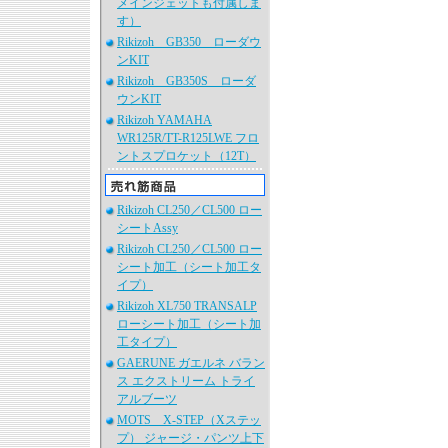
メインジェットも付属しま
す）
Rikizoh GB350 ローダウ
ンKIT
Rikizoh GB350S ローダ
ウンKIT
Rikizoh YAMAHA
WR125R/TT-R125LWE フロ
ントスプロケット（12T）
Rikizoh CL250／CL500 ロー
シートAssy
Rikizoh CL250／CL500 ロー
シート加工（シート加工タ
イプ）
Rikizoh XL750 TRANSALP
ローシート加工（シート加
工タイプ）
GAERUNE ガエルネ バラン
ス エクストリーム トライ
アルブーツ
MOTS X-STEP（Xステッ
プ） ジャージ・パンツ上下