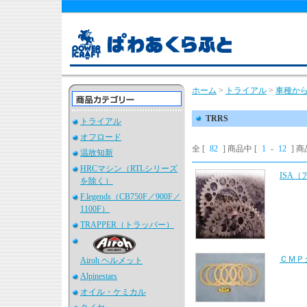
ホーム
>
トライアル
>
車種か
TRRS
トライアル
オフロード
全 [
82
] 商品中 [
1
-
12
] 
温故知新
HRCマシン（RTLシリーズ
ISA（
を除く）
F.legends（CB750F／900F／
1100F）
TRAPPER（トラッパー）
ＣＭＰ
Airoh ヘルメット
Alpinestars
オイル・ケミカル