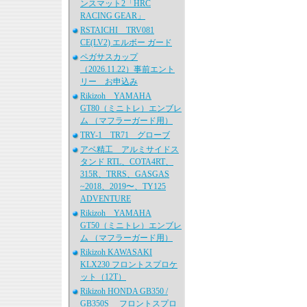
ンスマット2「HRC
RACING GEAR」
RSTAICHI TRV081
CE(LV2) エルボー ガード
ペガサスカップ
（2026.11.22）事前エント
リー お申込み
Rikizoh YAMAHA
GT80（ミニトレ）エンブレ
ム （マフラーガード用）
TRY-1 TR71 グローブ
アベ精工 アルミサイドス
タンド RTL、COTA4RT、
315R、TRRS、GASGAS
~2018、2019〜、TY125
ADVENTURE
Rikizoh YAMAHA
GT50（ミニトレ）エンブレ
ム （マフラーガード用）
Rikizoh KAWASAKI
KLX230 フロントスプロケ
ット（12T）
Rikizoh HONDA GB350 /
GB350S フロントスプロ