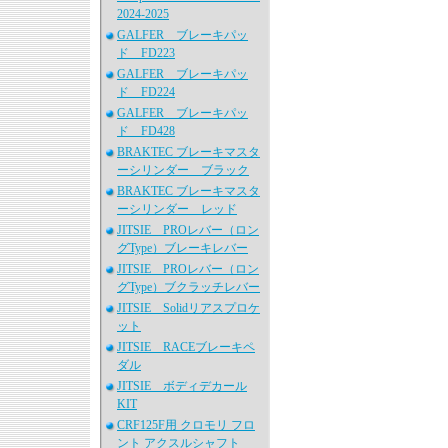
2024-2025
GALFER ブレーキパッ
ド FD223
GALFER ブレーキパッ
ド FD224
GALFER ブレーキパッ
ド FD428
BRAKTEC ブレーキマスタ
ーシリンダー ブラック
BRAKTEC ブレーキマスタ
ーシリンダー レッド
JITSIE PROレバー（ロン
グType）ブレーキレバー
JITSIE PROレバー（ロン
グType）ブクラッチレバー
JITSIE Solidリアスプロケ
ット
JITSIE RACEブレーキペ
ダル
JITSIE ボディデカール
KIT
CRF125F用 クロモリ フロ
ント アクスルシャフト