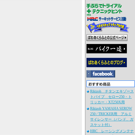
Rikizoh チタンエキゾース
トパイプ セロー250・ト
リッカー・XT250X用
Rikizoh YAMAHA SEROW
250 / TRICKER用 アルミ
サイレンサー（バンド、ガ
スケット付）
HRC レーシングメンテナ