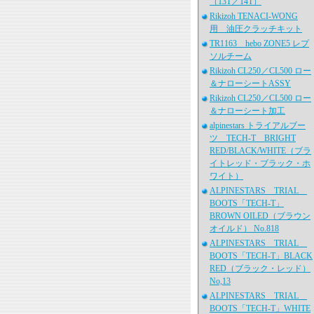
（13T／14T）
Rikizoh TENACI-WONG
用 油圧クラッチキット
TR1163 hebo ZONE5 レプ
ソルチーム
Rikizoh CL250／CL500 ロー
＆ナローシートASSY
Rikizoh CL250／CL500 ロー
＆ナローシート加工
alpinestars トライアルブー
ツ TECH-T BRIGHT
RED/BLACK/WHITE（ブラ
イトレッド・ブラック・ホ
ワイト）
ALPINESTARS TRIAL
BOOTS「TECH-T」
BROWN OILED（ブラウン
オイルド） No.818
ALPINESTARS TRIAL
BOOTS「TECH-T」BLACK
RED（ブラック・レッド）
No,13
ALPINESTARS TRIAL
BOOTS「TECH-T」WHITE