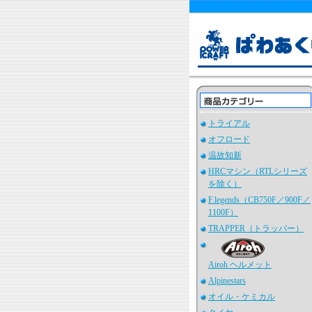
トライアル
オフロード
温故知新
HRCマシン（RTLシリーズ
を除く）
F.legends（CB750F／900F／
1100F）
TRAPPER（トラッパー）
Airoh ヘルメット
Alpinestars
オイル・ケミカル