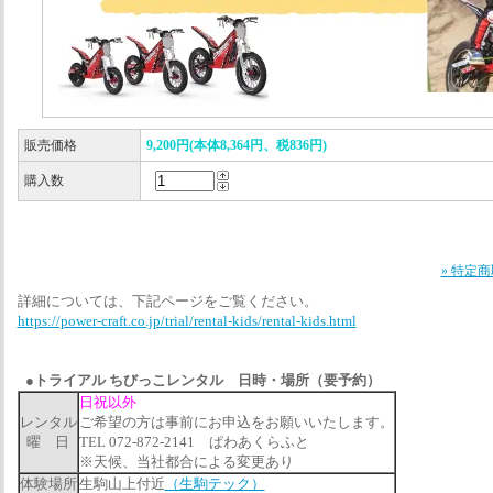
販売価格
9,200円(本体8,364円、税836円)
購入数
» 特定
詳細については、下記ページをご覧ください。
https://power-craft.co.jp/trial/rental-kids/rental-kids.html
●トライアル ちびっこレンタル 日時・場所（要予約）
日祝以外
レンタル
ご希望の方は事前にお申込をお願いいたします。
曜 日
TEL 072-872-2141 ぱわあくらふと
※天候、当社都合による変更あり
体験場所
生駒山上付近
（生駒テック）