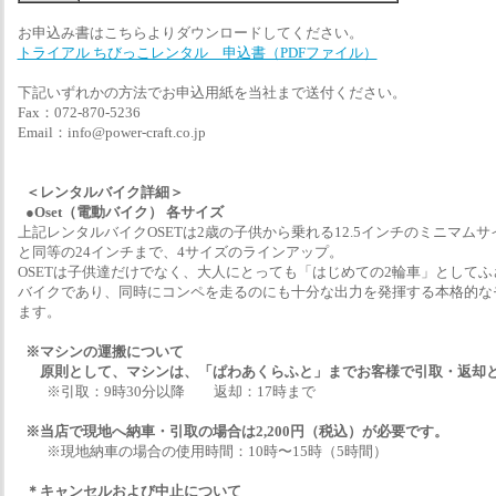
お申込み書はこちらよりダウンロードしてください。
トライアル ちびっこレンタル 申込書（PDFファイル）
下記いずれかの方法でお申込用紙を当社まで送付ください。
Fax：072-870-5236
Email：info@power-craft.co.jp
＜レンタルバイク詳細＞
●Oset（電動バイク） 各サイズ
上記レンタルバイクOSETは2歳の子供から乗れる12.5インチのミニマムサ
と同等の24インチまで、4サイズのラインアップ。
OSETは子供達だけでなく、大人にとっても「はじめての2輪車」として
バイクであり、同時にコンペを走るのにも十分な出力を発揮する本格的な
ます。
※マシンの運搬について
原則として、マシンは、「ぱわあくらふと」までお客様で引取・返却
※引取：9時30分以降 返却：17時まで
※当店で現地へ納車・引取の場合は2,200円（税込）が必要です。
※現地納車の場合の使用時間：10時〜15時（5時間）
＊キャンセルおよび中止について