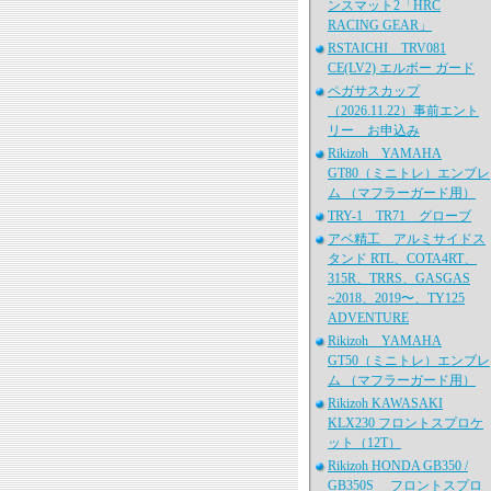
ンスマット2「HRC
RACING GEAR」
RSTAICHI TRV081
CE(LV2) エルボー ガード
ペガサスカップ
（2026.11.22）事前エント
リー お申込み
Rikizoh YAMAHA
GT80（ミニトレ）エンブレ
ム （マフラーガード用）
TRY-1 TR71 グローブ
アベ精工 アルミサイドス
タンド RTL、COTA4RT、
315R、TRRS、GASGAS
~2018、2019〜、TY125
ADVENTURE
Rikizoh YAMAHA
GT50（ミニトレ）エンブレ
ム （マフラーガード用）
Rikizoh KAWASAKI
KLX230 フロントスプロケ
ット（12T）
Rikizoh HONDA GB350 /
GB350S フロントスプロ