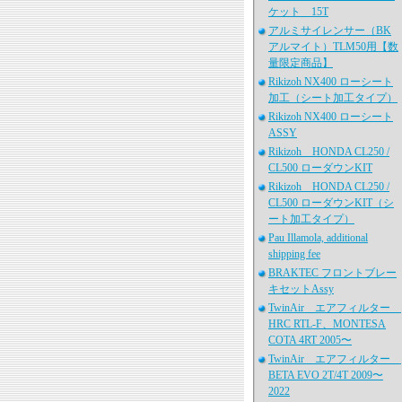
ケット 15T
アルミサイレンサー（BK
アルマイト）TLM50用【数
量限定商品】
Rikizoh NX400 ローシート
加工（シート加工タイプ）
Rikizoh NX400 ローシート
ASSY
Rikizoh HONDA CL250 /
CL500 ローダウンKIT
Rikizoh HONDA CL250 /
CL500 ローダウンKIT（シ
ート加工タイプ）
Pau Illamola, additional
shipping fee
BRAKTEC フロントブレー
キセットAssy
TwinAir エアフィルター
HRC RTL-F、MONTESA
COTA 4RT 2005〜
TwinAir エアフィルター
BETA EVO 2T/4T 2009〜
2022