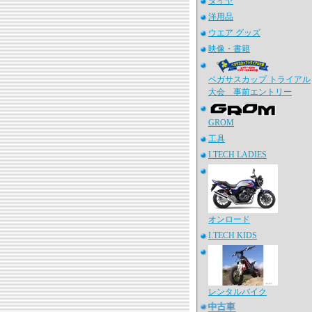
タイヤ
洋用品
ウエア グッズ
映像・書籍
ペガサスカップ トライアル
大会 事前エントリー
GROM
工具
I.TECH LADIES
オンロード
I.TECH KIDS
レンタルバイク