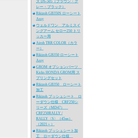
ズ DS-505（ブラウン・グ
レー・ブラック）
Rikizoh GB350S ローシート
Assy
ウェルドワン アルミスイ
ングアーム セロー250 トリ
ッカー用
Airoh TRR COLOR（カラ
ー）
Rikizoh GB350 ローシート
Assy
GROM オプションパーツ
Kicks HONDA GROM用 ス
プリングセット
Rikizoh GB350 ローシート
加工
Rikizoh ブッシュシート ロ
ーダウン仕様 CRF250シ
リーズ（MD47）
CRF250RALLY /
RALLY〈S〉（45㎜）
（2021～）
Rikizoh ブッシュシート加
工 ローダウン仕様