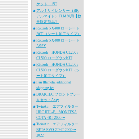
ケット 15T
アルミサイレンサー（BK
アルマイト）TLM50用【数
量限定商品】
Rikizoh NX400 ローシート
加工（シート加工タイプ）
Rikizoh NX400 ローシート
ASSY
Rikizoh HONDA CL250 /
CL500 ローダウンKIT
Rikizoh HONDA CL250 /
CL500 ローダウンKIT（シ
ート加工タイプ）
Pau Illamola, additional
shipping fee
BRAKTEC フロントブレー
キセットAssy
TwinAir エアフィルター
HRC RTL-F、MONTESA
COTA 4RT 2005〜
TwinAir エアフィルター
BETA EVO 2T/4T 2009〜
2022