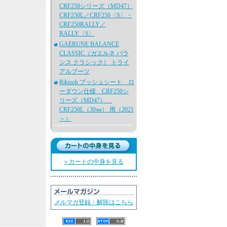
CRF250シリーズ（MD47）
CRF250L／CRF250〈S〉・
CRF250RALLY／
RALLY〈S〉
GAERUNE BALANCE
CLASSIC（ガエルネ バラ
ンス クラシック） トライ
アルブーツ
Rikizoh ブッシュシート ロ
ーダウン仕様 CRF250シ
リーズ（MD47）
CRF250L（30㎜） 用（2021
～）
» カートの中身を見る
メルマガ登録・解除はこちら