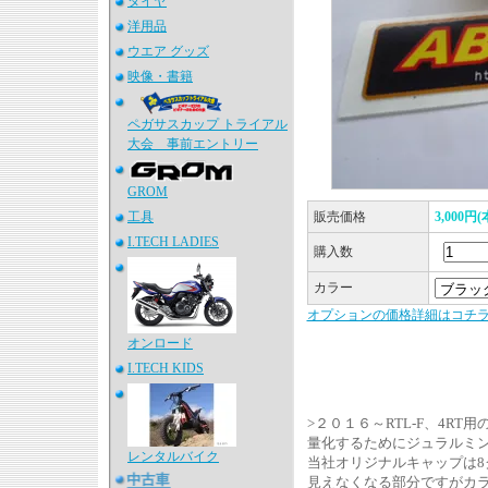
タイヤ
洋用品
ウエア グッズ
映像・書籍
ペガサスカップ トライアル
大会 事前エントリー
GROM
工具
販売価格
3,000円
I.TECH LADIES
購入数
カラー
オプションの価格詳細はコチ
オンロード
I.TECH KIDS
>２０１６～RTL-F、4R
量化するためにジュラルミ
レンタルバイク
当社オリジナルキャップは8
見えなくなる部分ですがカ