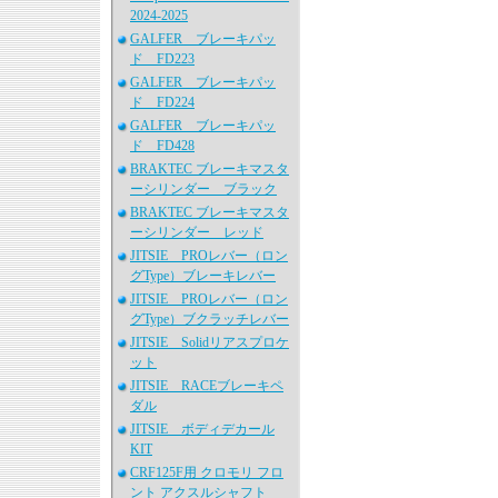
2024-2025
GALFER ブレーキパッ
ド FD223
GALFER ブレーキパッ
ド FD224
GALFER ブレーキパッ
ド FD428
BRAKTEC ブレーキマスタ
ーシリンダー ブラック
BRAKTEC ブレーキマスタ
ーシリンダー レッド
JITSIE PROレバー（ロン
グType）ブレーキレバー
JITSIE PROレバー（ロン
グType）ブクラッチレバー
JITSIE Solidリアスプロケ
ット
JITSIE RACEブレーキペ
ダル
JITSIE ボディデカール
KIT
CRF125F用 クロモリ フロ
ント アクスルシャフト