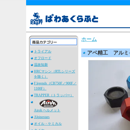
ホーム
トライアル
アベ精工 アルミイ
オフロード
温故知新
HRCマシン（RTLシリーズ
を除く）
F.legends（CB750F／900F／
1100F）
TRAPPER（トラッパー）
Airoh ヘルメット
Alpinestars
オイル・ケミカル