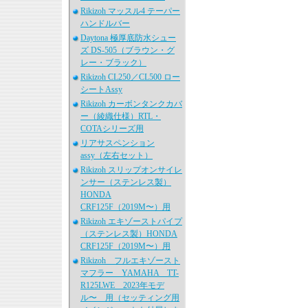
Rikizoh マッスル4 テーパー
ハンドルバー
Daytona 極厚底防水シュー
ズ DS-505（ブラウン・グ
レー・ブラック）
Rikizoh CL250／CL500 ロー
シートAssy
Rikizoh カーボンタンクカバ
ー（綾織仕様）RTL・
COTAシリーズ用
リアサスペンション
assy（左右セット）
Rikizoh スリップオンサイレ
ンサー（ステンレス製）
HONDA
CRF125F（2019M〜）用
Rikizoh エキゾーストパイプ
（ステンレス製）HONDA
CRF125F（2019M〜）用
Rikizoh フルエキゾースト
マフラー YAMAHA TT-
R125LWE 2023年モデ
ル〜 用（セッティング用