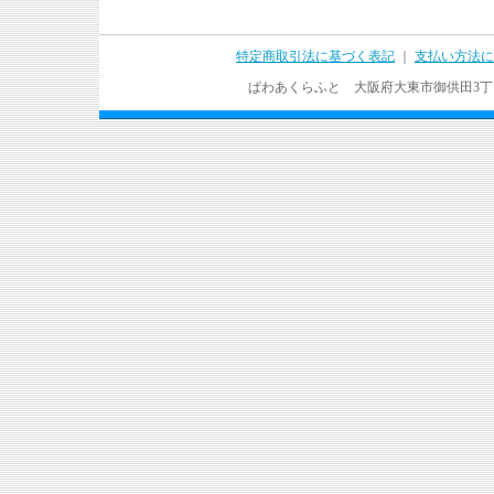
特定商取引法に基づく表記
｜
支払い方法に
ぱわあくらふと 大阪府大東市御供田3丁目17－37 T