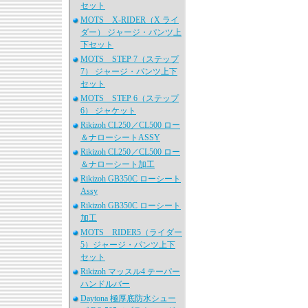
セット
MOTS X-RIDER（X ライ
ダー） ジャージ・パンツ上
下セット
MOTS STEP 7（ステップ
7） ジャージ・パンツ上下
セット
MOTS STEP 6（ステップ
6） ジャケット
Rikizoh CL250／CL500 ロー
＆ナローシートASSY
Rikizoh CL250／CL500 ロー
＆ナローシート加工
Rikizoh GB350C ローシート
Assy
Rikizoh GB350C ローシート
加工
MOTS RIDER5（ライダー
5）ジャージ・パンツ上下
セット
Rikizoh マッスル4 テーパー
ハンドルバー
Daytona 極厚底防水シュー