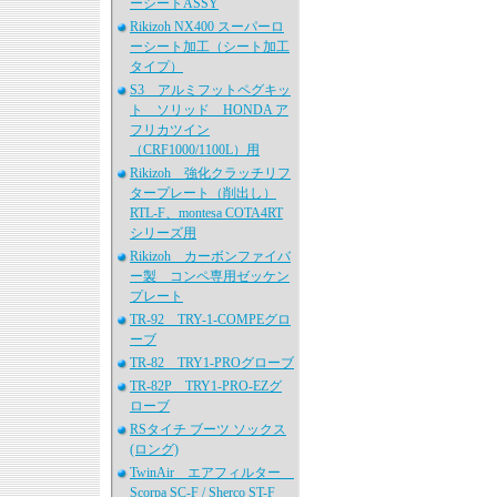
ーシートASSY
Rikizoh NX400 スーパーロ
ーシート加工（シート加工
タイプ）
S3 アルミフットペグキッ
ト ソリッド HONDA ア
フリカツイン
（CRF1000/1100L）用
Rikizoh 強化クラッチリフ
タープレート（削出し）
RTL-F、montesa COTA4RT
シリーズ用
Rikizoh カーボンファイバ
ー製 コンペ専用ゼッケン
プレート
TR-92 TRY-1-COMPEグロ
ーブ
TR-82 TRY1-PROグローブ
TR-82P TRY1-PRO-EZグ
ローブ
RSタイチ ブーツ ソックス
(ロング)
TwinAir エアフィルター
Scorpa SC-F / Sherco ST-F