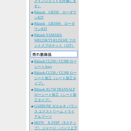
メインジェットも付属しま
す）
Rikizoh GB350 ローダウ
ンKIT
Rikizoh GB350S ローダ
ウンKIT
Rikizoh YAMAHA
WR125R/TT-R125LWE フロ
ントスプロケット（12T）
Rikizoh CL250／CL500 ロー
シートAssy
Rikizoh CL250／CL500 ロー
シート加工（シート加工タ
イプ）
Rikizoh XL750 TRANSALP
ローシート加工（シート加
工タイプ）
GAERUNE ガエルネ バラン
ス エクストリーム トライ
アルブーツ
MOTS X-STEP（Xステッ
プ） ジャージ・パンツ上下