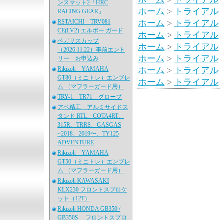
ンスマット2「HRC
ホーム
>
トライアル
RACING GEAR」
RSTAICHI TRV081
ホーム
>
トライアル
CE(LV2) エルボー ガード
ホーム
>
トライアル
ペガサスカップ
ホーム
>
トライアル
（2026.11.22）事前エント
ホーム
>
トライアル
リー お申込み
Rikizoh YAMAHA
ホーム
>
トライアル
GT80（ミニトレ）エンブレ
ホーム
>
トライアル
ム （マフラーガード用）
TRY-1 TR71 グローブ
アベ精工 アルミサイドス
タンド RTL、COTA4RT、
315R、TRRS、GASGAS
~2018、2019〜、TY125
ADVENTURE
Rikizoh YAMAHA
GT50（ミニトレ）エンブレ
ム （マフラーガード用）
Rikizoh KAWASAKI
KLX230 フロントスプロケ
ット（12T）
Rikizoh HONDA GB350 /
GB350S フロントスプロ