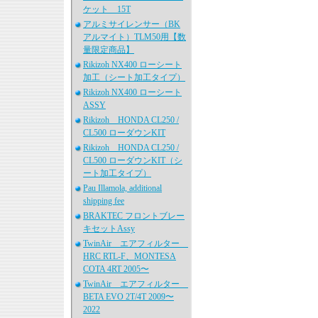
ケット 15T
アルミサイレンサー（BK
アルマイト）TLM50用【数
量限定商品】
Rikizoh NX400 ローシート
加工（シート加工タイプ）
Rikizoh NX400 ローシート
ASSY
Rikizoh HONDA CL250 /
CL500 ローダウンKIT
Rikizoh HONDA CL250 /
CL500 ローダウンKIT（シ
ート加工タイプ）
Pau Illamola, additional
shipping fee
BRAKTEC フロントブレー
キセットAssy
TwinAir エアフィルター
HRC RTL-F、MONTESA
COTA 4RT 2005〜
TwinAir エアフィルター
BETA EVO 2T/4T 2009〜
2022