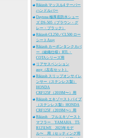
Rikizoh マッスル4 テーパー
ハンドルバー
Daytona 極厚底防水シュー
ズ DS-505（ブラウン・グ
レー・ブラック）
Rikizoh CL250／CL500 ロー
シートAssy
Rikizoh カーボンタンクカバ
ー（綾織仕様）RTL・
COTAシリーズ用
リアサスペンション
assy（左右セット）
Rikizoh スリップオンサイレ
ンサー（ステンレス製）
HONDA
CRF125F（2019M〜）用
Rikizoh エキゾーストパイプ
（ステンレス製）HONDA
CRF125F（2019M〜）用
Rikizoh フルエキゾースト
マフラー YAMAHA TT-
R125LWE 2023年モデ
ル〜 用（セッティング用