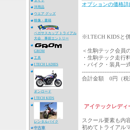
タイヤ
オプションの価格詳
洋用品
ウエア グッズ
映像・書籍
ペガサスカップ トライアル
※I.TECH KIDSと
大会 事前エントリー
＜生駒テック会員
GROM
・生駒テック走行
工具
・バイク・装具一
I.TECH LADIES
---------------------------
合計金額 0円（税
オンロード
I.TECH KIDS
アイテックレディ
スクール要素も内
レンタルバイク
初めてトライアル