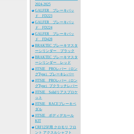
2024-2025
GALFER ブレーキパッ
ド FD223
GALFER ブレーキパッ
ド FD224
GALFER ブレーキパッ
ド FD428
BRAKTEC ブレーキマスタ
ーシリンダー ブラック
BRAKTEC ブレーキマスタ
ーシリンダー レッド
JITSIE PROレバー（ロン
グType）ブレーキレバー
JITSIE PROレバー（ロン
グType）ブクラッチレバー
JITSIE Solidリアスプロケ
ット
JITSIE RACEブレーキペ
ダル
JITSIE ボディデカール
KIT
CRF125F用 クロモリ フロ
ント アクスルシャフト