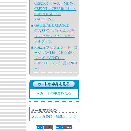
CRF250シリーズ（MD47）
CRF250L／CRF250〈S〉・
CRF250RALLY／
RALLY〈S〉
GAERUNE BALANCE
CLASSIC（ガエルネ バラ
ンス クラシック） トライ
アルブーツ
Rikizoh ブッシュシート ロ
ーダウン仕様 CRF250シ
リーズ（MD47）
CRF250L（30㎜） 用（2021
～）
» カートの中身を見る
メルマガ登録・解除はこちら