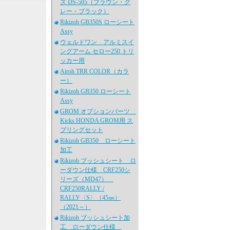
ズ DS-505（ブラウン・グ
レー・ブラック）
Rikizoh GB350S ローシート
Assy
ウェルドワン アルミスイ
ングアーム セロー250 トリ
ッカー用
Airoh TRR COLOR（カラ
ー）
Rikizoh GB350 ローシート
Assy
GROM オプションパーツ
Kicks HONDA GROM用 ス
プリングセット
Rikizoh GB350 ローシート
加工
Rikizoh ブッシュシート ロ
ーダウン仕様 CRF250シ
リーズ（MD47）
CRF250RALLY /
RALLY〈S〉（45㎜）
（2021～）
Rikizoh ブッシュシート加
工 ローダウン仕様