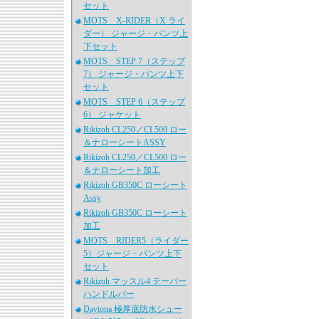
セット
MOTS X-RIDER（X ライ
ダー） ジャージ・パンツ上
下セット
MOTS STEP 7（ステップ
7） ジャージ・パンツ上下
セット
MOTS STEP 6（ステップ
6） ジャケット
Rikizoh CL250／CL500 ロー
＆ナローシートASSY
Rikizoh CL250／CL500 ロー
＆ナローシート加工
Rikizoh GB350C ローシート
Assy
Rikizoh GB350C ローシート
加工
MOTS RIDER5（ライダー
5）ジャージ・パンツ上下
セット
Rikizoh マッスル4 テーパー
ハンドルバー
Daytona 極厚底防水シュー