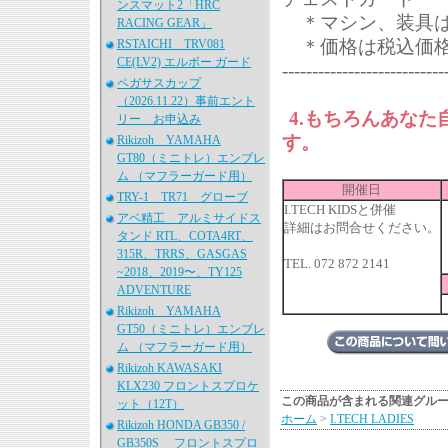
ンスマット2「HRC
＊マシン、装具は
RACING GEAR」
＊価格は税込価格
RSTAICHI TRV081
CE(LV2) エルボー ガード
---------------------------
ペガサスカップ
（2026.11.22）事前エント
4.もちろんあな
リー お申込み
す。
Rikizoh YAMAHA
GT80（ミニトレ）エンブレ
ム （マフラーガード用）
開催日
TRY-1 TR71 グローブ
I.TECH KIDSと併催
アベ精工 アルミサイドス
詳細はお問合せください。
タンド RTL、COTA4RT、
315R、TRRS、GASGAS
TEL. 072 872 2141
~2018、2019〜、TY125
ADVENTURE
Rikizoh YAMAHA
GT50（ミニトレ）エンブレ
ム （マフラーガード用）
Rikizoh KAWASAKI
KLX230 フロントスプロケ
この商品が含まれる関連グル
ット（12T）
ホーム
>
I.TECH LADIES
Rikizoh HONDA GB350 /
GB350S フロントスプロ