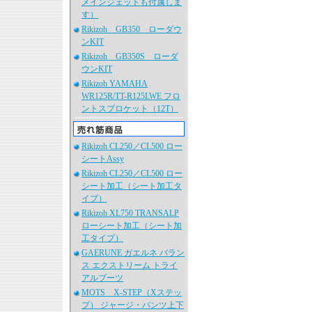
メインジェットも付属しま
す）
Rikizoh GB350 ローダウ
ンKIT
Rikizoh GB350S ローダ
ウンKIT
Rikizoh YAMAHA
WR125R/TT-R125LWE フロ
ントスプロケット（12T）
Rikizoh CL250／CL500 ロー
シートAssy
Rikizoh CL250／CL500 ロー
シート加工（シート加工タ
イプ）
Rikizoh XL750 TRANSALP
ローシート加工（シート加
工タイプ）
GAERUNE ガエルネ バラン
ス エクストリーム トライ
アルブーツ
MOTS X-STEP（Xステッ
プ） ジャージ・パンツ上下