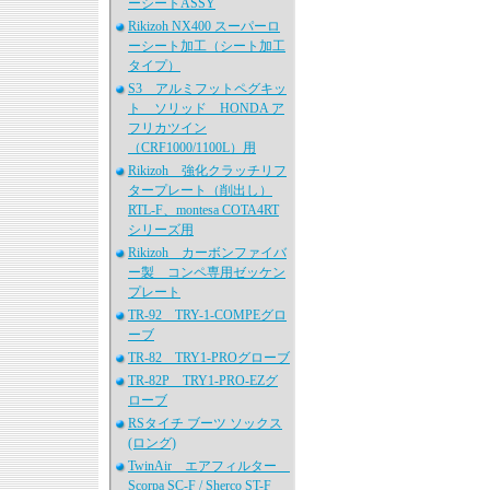
ーシートASSY
Rikizoh NX400 スーパーロ
ーシート加工（シート加工
タイプ）
S3 アルミフットペグキッ
ト ソリッド HONDA ア
フリカツイン
（CRF1000/1100L）用
Rikizoh 強化クラッチリフ
タープレート（削出し）
RTL-F、montesa COTA4RT
シリーズ用
Rikizoh カーボンファイバ
ー製 コンペ専用ゼッケン
プレート
TR-92 TRY-1-COMPEグロ
ーブ
TR-82 TRY1-PROグローブ
TR-82P TRY1-PRO-EZグ
ローブ
RSタイチ ブーツ ソックス
(ロング)
TwinAir エアフィルター
Scorpa SC-F / Sherco ST-F