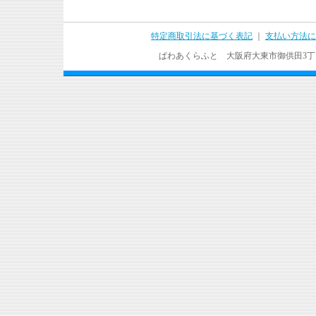
特定商取引法に基づく表記
｜
支払い方法に
ぱわあくらふと 大阪府大東市御供田3丁目17－37 T