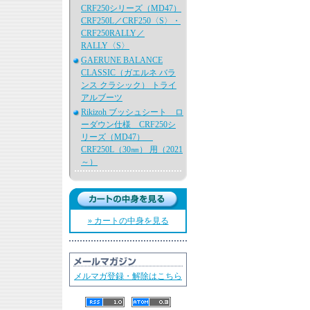
CRF250シリーズ（MD47）
CRF250L／CRF250〈S〉・
CRF250RALLY／
RALLY〈S〉
GAERUNE BALANCE
CLASSIC（ガエルネ バラ
ンス クラシック） トライ
アルブーツ
Rikizoh ブッシュシート ロ
ーダウン仕様 CRF250シ
リーズ（MD47）
CRF250L（30㎜） 用（2021
～）
» カートの中身を見る
メルマガ登録・解除はこちら