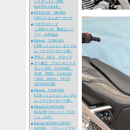
ンスマット2「HRC
RACING GEAR」
RSTAICHI TRV081
CE(LV2) エルボー ガード
ペガサスカップ
（2026.11.22）事前エント
リー お申込み
Rikizoh YAMAHA
GT80（ミニトレ）エンブレ
ム （マフラーガード用）
TRY-1 TR71 グローブ
アベ精工 アルミサイドス
タンド RTL、COTA4RT、
315R、TRRS、GASGAS
~2018、2019〜、TY125
ADVENTURE
Rikizoh YAMAHA
GT50（ミニトレ）エンブレ
ム （マフラーガード用）
Rikizoh KAWASAKI
KLX230 フロントスプロケ
ット（12T）
Rikizoh HONDA GB350 /
GB350S フロントスプロ