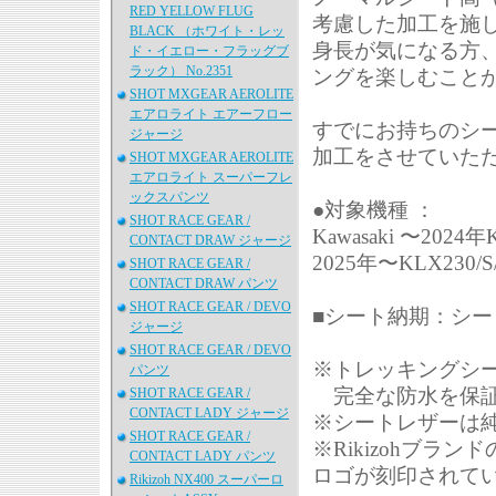
RED YELLOW FLUG
考慮した加工を施
BLACK （ホワイト・レッ
身長が気になる方
ド・イエロー・フラッグブ
ラック） No.2351
ングを楽しむこと
SHOT MXGEAR AEROLITE
エアロライト エアーフロー
すでにお持ちのシ
ジャージ
加工をさせていた
SHOT MXGEAR AEROLITE
エアロライト スーパーフレ
ックスパンツ
●対象機種 ：
SHOT RACE GEAR /
Kawasaki 〜2024年
CONTACT DRAW ジャージ
2025年〜KLX230/S
SHOT RACE GEAR /
CONTACT DRAW パンツ
SHOT RACE GEAR / DEVO
■シート納期：シー
ジャージ
SHOT RACE GEAR / DEVO
※トレッキングシ
パンツ
完全な防水を保証
SHOT RACE GEAR /
CONTACT LADY ジャージ
※シートレザーは
SHOT RACE GEAR /
※Rikizohブラ
CONTACT LADY パンツ
ロゴが刻印されて
Rikizoh NX400 スーパーロ