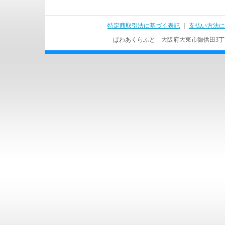
特定商取引法に基づく表記
｜
支払い方法に
ぱわあくらふと 大阪府大東市御供田3丁目17－37 T