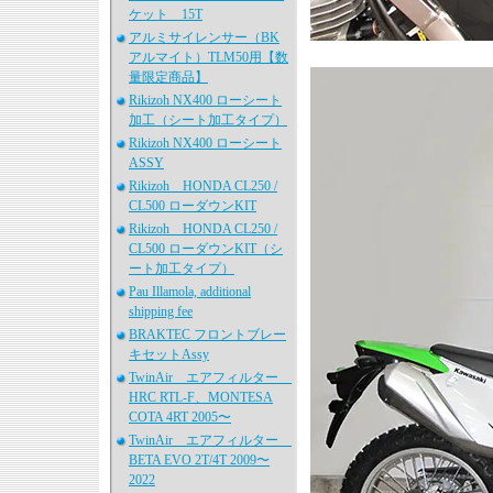
ケット 15T
アルミサイレンサー（BK
アルマイト）TLM50用【数
量限定商品】
Rikizoh NX400 ローシート
加工（シート加工タイプ）
Rikizoh NX400 ローシート
ASSY
Rikizoh HONDA CL250 /
CL500 ローダウンKIT
Rikizoh HONDA CL250 /
CL500 ローダウンKIT（シ
ート加工タイプ）
Pau Illamola, additional
shipping fee
BRAKTEC フロントブレー
キセットAssy
TwinAir エアフィルター
HRC RTL-F、MONTESA
COTA 4RT 2005〜
TwinAir エアフィルター
BETA EVO 2T/4T 2009〜
2022