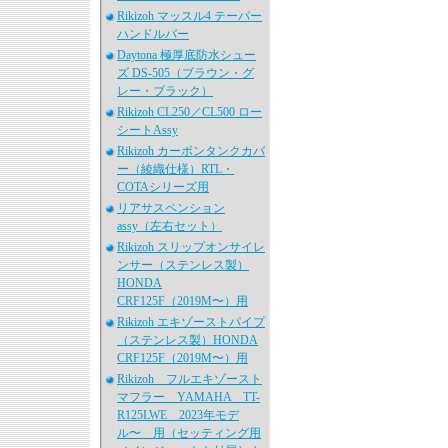
Rikizoh マッスル4 テーパー
ハンドルバー
Daytona 極厚底防水シュー
ズ DS-505（ブラウン・グ
レー・ブラック）
Rikizoh CL250／CL500 ロー
シートAssy
Rikizoh カーボンタンクカバ
ー（綾織仕様）RTL・
COTAシリーズ用
リアサスペンション
assy（左右セット）
Rikizoh スリップオンサイレ
ンサー（ステンレス製）
HONDA
CRF125F（2019M〜）用
Rikizoh エキゾーストパイプ
（ステンレス製）HONDA
CRF125F（2019M〜）用
Rikizoh フルエキゾースト
マフラー YAMAHA TT-
R125LWE 2023年モデ
ル〜 用（セッティング用