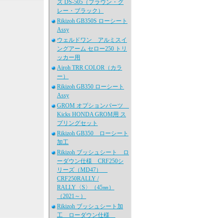
ズ DS-505（ブラウン・グ
レー・ブラック）
Rikizoh GB350S ローシート
Assy
ウェルドワン アルミスイ
ングアーム セロー250 トリ
ッカー用
Airoh TRR COLOR（カラ
ー）
Rikizoh GB350 ローシート
Assy
GROM オプションパーツ
Kicks HONDA GROM用 ス
プリングセット
Rikizoh GB350 ローシート
加工
Rikizoh ブッシュシート ロ
ーダウン仕様 CRF250シ
リーズ（MD47）
CRF250RALLY /
RALLY〈S〉（45㎜）
（2021～）
Rikizoh ブッシュシート加
工 ローダウン仕様