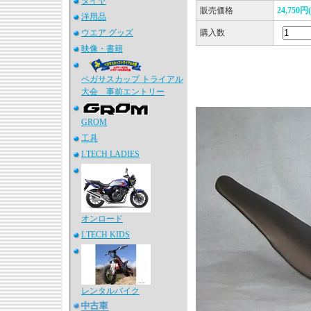
タイヤ
販売価格
24,750
洋用品
ウエア グッズ
購入数
映像・書籍
ペガサスカップ トライアル
大会 事前エントリー
GROM
工具
I.TECH LADIES
オンロード
I.TECH KIDS
レンタルバイク