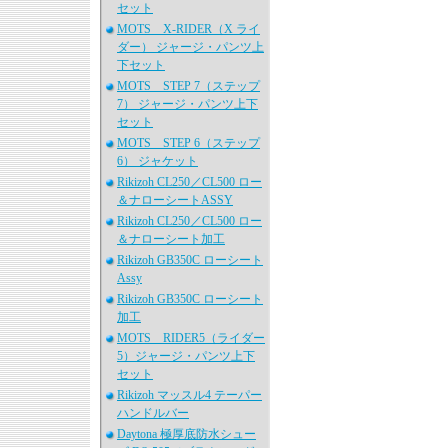
セット
MOTS X-RIDER（X ライ
ダー） ジャージ・パンツ上
下セット
MOTS STEP 7（ステップ
7） ジャージ・パンツ上下
セット
MOTS STEP 6（ステップ
6） ジャケット
Rikizoh CL250／CL500 ロー
＆ナローシートASSY
Rikizoh CL250／CL500 ロー
＆ナローシート加工
Rikizoh GB350C ローシート
Assy
Rikizoh GB350C ローシート
加工
MOTS RIDER5（ライダー
5）ジャージ・パンツ上下
セット
Rikizoh マッスル4 テーパー
ハンドルバー
Daytona 極厚底防水シュー