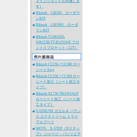
メインジェットも付属しま
す）
Rikizoh GB350 ローダウ
ンKIT
Rikizoh GB350S ローダ
ウンKIT
Rikizoh YAMAHA
WR125R/TT-R125LWE フロ
ントスプロケット（12T）
Rikizoh CL250／CL500 ロー
シートAssy
Rikizoh CL250／CL500 ロー
シート加工（シート加工タ
イプ）
Rikizoh XL750 TRANSALP
ローシート加工（シート加
工タイプ）
GAERUNE ガエルネ バラン
ス エクストリーム トライ
アルブーツ
MOTS X-STEP（Xステッ
プ） ジャージ・パンツ上下