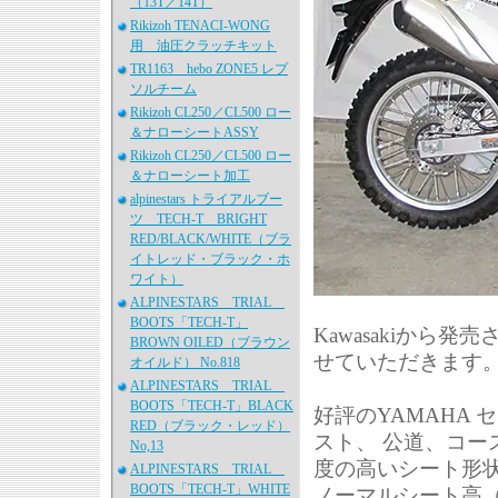
（13T／14T）
Rikizoh TENACI-WONG
用 油圧クラッチキット
TR1163 hebo ZONE5 レプ
ソルチーム
Rikizoh CL250／CL500 ロー
＆ナローシートASSY
Rikizoh CL250／CL500 ロー
＆ナローシート加工
alpinestars トライアルブー
ツ TECH-T BRIGHT
RED/BLACK/WHITE（ブラ
イトレッド・ブラック・ホ
ワイト）
ALPINESTARS TRIAL
BOOTS「TECH-T」
Kawasakiから
BROWN OILED（ブラウン
せていただきます
オイルド） No.818
ALPINESTARS TRIAL
BOOTS「TECH-T」BLACK
好評のYAMAHA
RED（ブラック・レッド）
スト、 公道、コ
No,13
度の高いシート形
ALPINESTARS TRIAL
BOOTS「TECH-T」WHITE
ノーマルシート高（