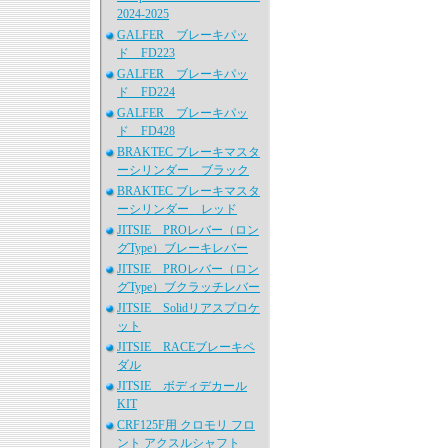
2024-2025
GALFER ブレーキパッ
ド FD223
GALFER ブレーキパッ
ド FD224
GALFER ブレーキパッ
ド FD428
BRAKTEC ブレーキマスタ
ーシリンダー ブラック
BRAKTEC ブレーキマスタ
ーシリンダー レッド
JITSIE PROレバー（ロン
グType）ブレーキレバー
JITSIE PROレバー（ロン
グType）ブクラッチレバー
JITSIE Solidリアスプロケ
ット
JITSIE RACEブレーキペ
ダル
JITSIE ボディデカール
KIT
CRF125F用 クロモリ フロ
ント アクスルシャフト