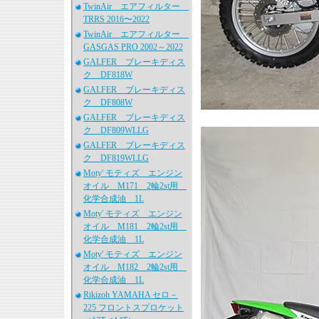
TwinAir エアフィルター
TRRS 2016〜2022
TwinAir エアフィルター
GASGAS PRO 2002～2022
GALFER ブレーキディス
ク DF818W
GALFER ブレーキディス
ク DF808W
GALFER ブレーキディス
ク DF809WLLG
GALFER ブレーキディス
ク DF819WLLG
Moty' モティズ エンジン
オイル M171 2輪2st用
化学合成油 1L
Moty' モティズ エンジン
オイル M181 2輪2st用
化学合成油 1L
Moty' モティズ エンジン
オイル M182 2輪2st用
化学合成油 1L
Rikizoh YAMAHA セロ－
225 フロントスプロケット