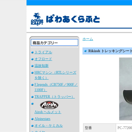
ホーム
Rikizoh トレッキングシートE
トライアル
オフロード
温故知新
HRCマシン（RTLシリーズ
を除く）
F.legends（CB750F／900F／
1100F）
TRAPPER（トラッパー）
Airoh ヘルメット
Alpinestars
オイル・ケミカル
型番
PC-7720