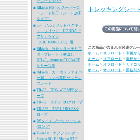
ーシートASSY
Rikizoh NX400 スーパーロ
トレッキングシート
ーシート加工（シート加工
タイプ）
S3 アルミフットペグキッ
ト ソリッド HONDA ア
フリカツイン
（CRF1000/1100L）用
この商品が含まれる関連グル
Rikizoh 強化クラッチリフ
ホーム
>
オフロード
>
車種か
タープレート（削出し）
ホーム
>
オフロード
>
車種か
RTL-F、montesa COTA4RT
ホーム
>
オフロード
>
カテゴ
シリーズ用
ホーム
>
オフロード
>
部位別
Rikizoh カーボンファイバ
ー製 コンペ専用ゼッケン
プレート
TR-92 TRY-1-COMPEグロ
ーブ
TR-82 TRY1-PROグローブ
TR-82P TRY1-PRO-EZグ
ローブ
RSタイチ ブーツ ソックス
(ロング)
TwinAir エアフィルター
Scorpa SC-F / Sherco ST-F