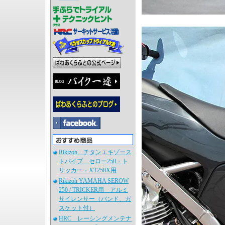
Rikizoh チタンエキゾース
トパイプ セロー250・ト
リッカー・XT250X用
Rikizoh YAMAHA SEROW
250 / TRICKER用 アルミ
サイレンサー（バンド、ガ
スケット付）
HRC レーシングメンテナ