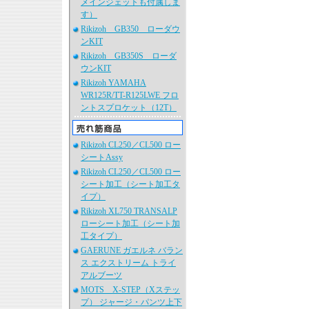
メインジェットも付属しま
す）
Rikizoh GB350 ローダウ
ンKIT
Rikizoh GB350S ローダ
ウンKIT
Rikizoh YAMAHA
WR125R/TT-R125LWE フロ
ントスプロケット（12T）
Rikizoh CL250／CL500 ロー
シートAssy
Rikizoh CL250／CL500 ロー
シート加工（シート加工タ
イプ）
Rikizoh XL750 TRANSALP
ローシート加工（シート加
工タイプ）
GAERUNE ガエルネ バラン
ス エクストリーム トライ
アルブーツ
MOTS X-STEP（Xステッ
プ） ジャージ・パンツ上下