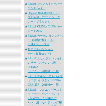
Rikizoh マッスル4 テーパー
ハンドルバー
Daytona 極厚底防水シュー
ズ DS-505（ブラウン・グ
レー・ブラック）
Rikizoh CL250／CL500 ロー
シートAssy
Rikizoh カーボンタンクカバ
ー（綾織仕様）RTL・
COTAシリーズ用
リアサスペンション
assy（左右セット）
Rikizoh スリップオンサイレ
ンサー（ステンレス製）
HONDA
CRF125F（2019M〜）用
Rikizoh エキゾーストパイプ
（ステンレス製）HONDA
CRF125F（2019M〜）用
Rikizoh フルエキゾースト
マフラー YAMAHA TT-
R125LWE 2023年モデ
ル〜 用（セッティング用