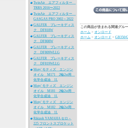
TwinAir エアフィルター
TRRS 2016〜2022
TwinAir エアフィルター
GASGAS PRO 2002～2022
GALFER ブレーキディス
この商品が含まれる関連グル
ク DF818W
ホーム
>
オンロード
GALFER ブレーキディス
ホーム
>
オンロード
>
GB350/
ク DF808W
GALFER ブレーキディス
ク DF809WLLG
GALFER ブレーキディス
ク DF819WLLG
Moty' モティズ エンジン
オイル M171 2輪2st用
化学合成油 1L
Moty' モティズ エンジン
オイル M181 2輪2st用
化学合成油 1L
Moty' モティズ エンジン
オイル M182 2輪2st用
化学合成油 1L
Rikizoh YAMAHA セロ－
225 フロントスプロケット