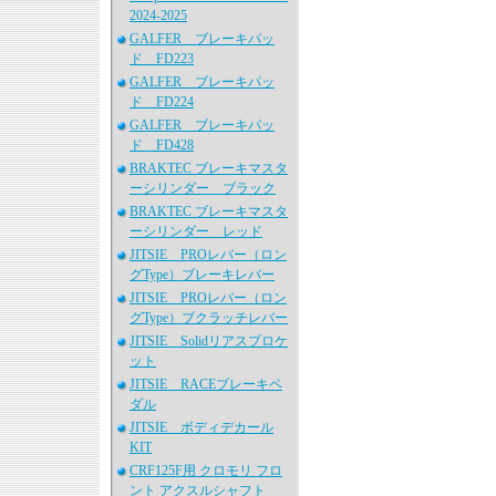
2024-2025
GALFER ブレーキパッ
ド FD223
GALFER ブレーキパッ
ド FD224
GALFER ブレーキパッ
ド FD428
BRAKTEC ブレーキマスタ
ーシリンダー ブラック
BRAKTEC ブレーキマスタ
ーシリンダー レッド
JITSIE PROレバー（ロン
グType）ブレーキレバー
JITSIE PROレバー（ロン
グType）ブクラッチレバー
JITSIE Solidリアスプロケ
ット
JITSIE RACEブレーキペ
ダル
JITSIE ボディデカール
KIT
CRF125F用 クロモリ フロ
ント アクスルシャフト