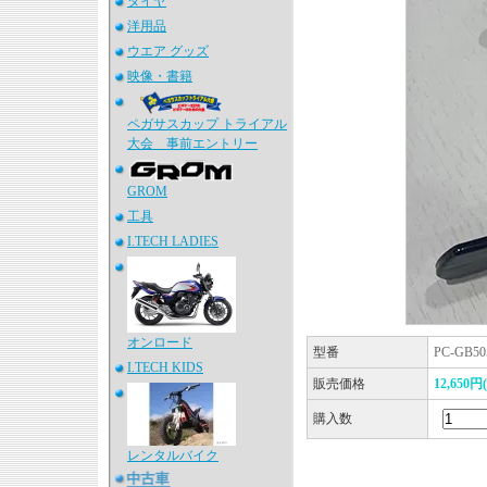
タイヤ
洋用品
ウエア グッズ
映像・書籍
ペガサスカップ トライアル
大会 事前エントリー
GROM
工具
I.TECH LADIES
オンロード
型番
PC-GB50
I.TECH KIDS
販売価格
12,650
購入数
レンタルバイク