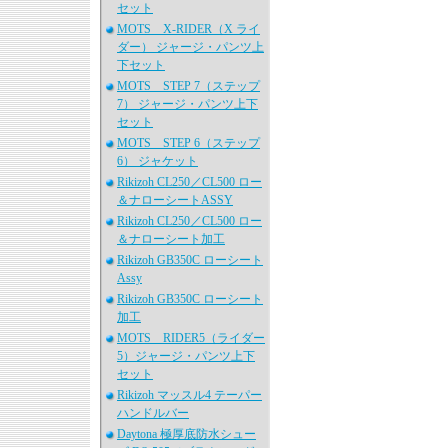
セット
MOTS X-RIDER（X ライ
ダー） ジャージ・パンツ上
下セット
MOTS STEP 7（ステップ
7） ジャージ・パンツ上下
セット
MOTS STEP 6（ステップ
6） ジャケット
Rikizoh CL250／CL500 ロー
＆ナローシートASSY
Rikizoh CL250／CL500 ロー
＆ナローシート加工
Rikizoh GB350C ローシート
Assy
Rikizoh GB350C ローシート
加工
MOTS RIDER5（ライダー
5）ジャージ・パンツ上下
セット
Rikizoh マッスル4 テーパー
ハンドルバー
Daytona 極厚底防水シュー