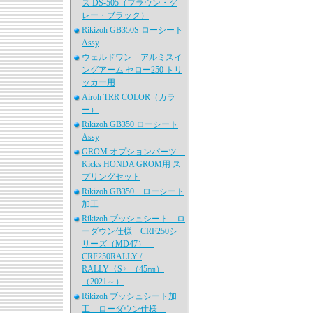
ズ DS-505（ブラウン・グ
レー・ブラック）
Rikizoh GB350S ローシート
Assy
ウェルドワン アルミスイ
ングアーム セロー250 トリ
ッカー用
Airoh TRR COLOR（カラ
ー）
Rikizoh GB350 ローシート
Assy
GROM オプションパーツ
Kicks HONDA GROM用 ス
プリングセット
Rikizoh GB350 ローシート
加工
Rikizoh ブッシュシート ロ
ーダウン仕様 CRF250シ
リーズ（MD47）
CRF250RALLY /
RALLY〈S〉（45㎜）
（2021～）
Rikizoh ブッシュシート加
工 ローダウン仕様