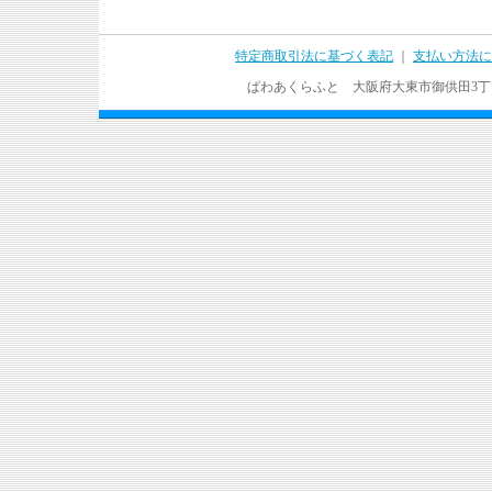
特定商取引法に基づく表記
｜
支払い方法に
ぱわあくらふと 大阪府大東市御供田3丁目17－37 T