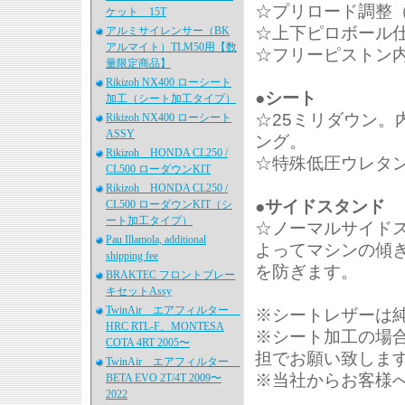
☆プリロード調整
ケット 15T
☆上下ピロボール
アルミサイレンサー（BK
アルマイト）TLM50用【数
☆フリーピストン
量限定商品】
Rikizoh NX400 ローシート
●シート
加工（シート加工タイプ）
☆25ミリダウン。
Rikizoh NX400 ローシート
ASSY
ング。
Rikizoh HONDA CL250 /
☆特殊低圧ウレタ
CL500 ローダウンKIT
Rikizoh HONDA CL250 /
●サイドスタンド
CL500 ローダウンKIT（シ
ート加工タイプ）
☆ノーマルサイド
Pau Illamola, additional
よってマシンの傾
shipping fee
を防ぎます。
BRAKTEC フロントブレー
キセットAssy
TwinAir エアフィルター
※シートレザーは
HRC RTL-F、MONTESA
※シート加工の場
COTA 4RT 2005〜
担でお願い致しま
TwinAir エアフィルター
※当社からお客様
BETA EVO 2T/4T 2009〜
2022