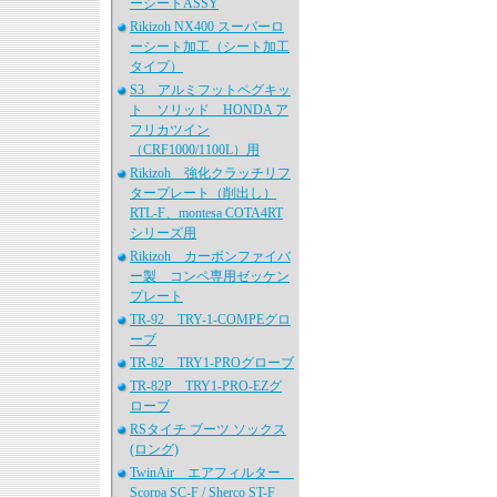
ーシートASSY
Rikizoh NX400 スーパーロ
ーシート加工（シート加工
タイプ）
S3 アルミフットペグキッ
ト ソリッド HONDA ア
フリカツイン
（CRF1000/1100L）用
Rikizoh 強化クラッチリフ
タープレート（削出し）
RTL-F、montesa COTA4RT
シリーズ用
Rikizoh カーボンファイバ
ー製 コンペ専用ゼッケン
プレート
TR-92 TRY-1-COMPEグロ
ーブ
TR-82 TRY1-PROグローブ
TR-82P TRY1-PRO-EZグ
ローブ
RSタイチ ブーツ ソックス
(ロング)
TwinAir エアフィルター
Scorpa SC-F / Sherco ST-F