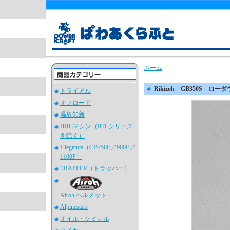
ホーム
Rikizoh GB350S 
トライアル
オフロード
温故知新
HRCマシン（RTLシリーズ
を除く）
F.legends（CB750F／900F／
1100F）
TRAPPER（トラッパー）
Airoh ヘルメット
Alpinestars
オイル・ケミカル