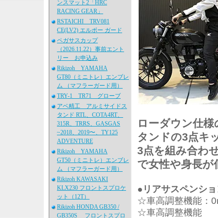
ンスマット2「HRC
RACING GEAR」
RSTAICHI TRV081
CE(LV2) エルボー ガード
ペガサスカップ
（2026.11.22）事前エント
リー お申込み
Rikizoh YAMAHA
GT80（ミニトレ）エンブレ
ム （マフラーガード用）
TRY-1 TR71 グローブ
アベ精工 アルミサイドス
タンド RTL、COTA4RT、
ローダウン仕様
315R、TRRS、GASGAS
~2018、2019〜、TY125
タンドの3点キ
ADVENTURE
3点を組み合わ
Rikizoh YAMAHA
GT50（ミニトレ）エンブレ
で女性や身長が
ム （マフラーガード用）
Rikizoh KAWASAKI
●リアサスペンショ
KLX230 フロントスプロケ
ット（12T）
☆車高調整機能：0
Rikizoh HONDA GB350 /
☆車高調整機能
GB350S フロントスプロ