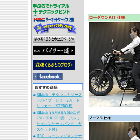
Rikizoh チタンエキゾース
トパイプ セロー250・ト
リッカー・XT250X用
Rikizoh YAMAHA SEROW
250 / TRICKER用 アルミ
サイレンサー（バンド、ガ
スケット付）
HRC レーシングメンテナ