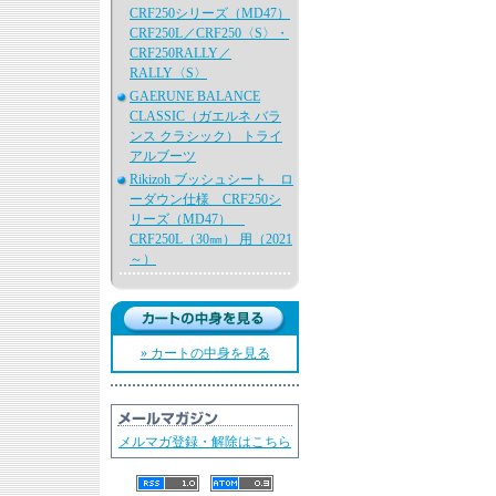
CRF250シリーズ（MD47）
CRF250L／CRF250〈S〉・
CRF250RALLY／
RALLY〈S〉
GAERUNE BALANCE
CLASSIC（ガエルネ バラ
ンス クラシック） トライ
アルブーツ
Rikizoh ブッシュシート ロ
ーダウン仕様 CRF250シ
リーズ（MD47）
CRF250L（30㎜） 用（2021
～）
» カートの中身を見る
メルマガ登録・解除はこちら