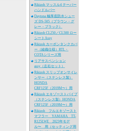
Rikizoh マッスル4 テーパー
ハンドルバー
Daytona 極厚底防水シュー
ズ DS-505（ブラウン・グ
レー・ブラック）
Rikizoh CL250／CL500 ロー
シートAssy
Rikizoh カーボンタンクカバ
ー（綾織仕様）RTL・
COTAシリーズ用
リアサスペンション
assy（左右セット）
Rikizoh スリップオンサイレ
ンサー（ステンレス製）
HONDA
CRF125F（2019M〜）用
Rikizoh エキゾーストパイプ
（ステンレス製）HONDA
CRF125F（2019M〜）用
Rikizoh フルエキゾースト
マフラー YAMAHA TT-
R125LWE 2023年モデ
ル〜 用（セッティング用