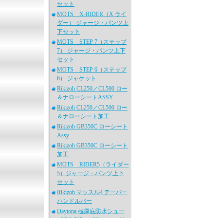
セット
MOTS X-RIDER（X ライ
ダー） ジャージ・パンツ上
下セット
MOTS STEP 7（ステップ
7） ジャージ・パンツ上下
セット
MOTS STEP 6（ステップ
6） ジャケット
Rikizoh CL250／CL500 ロー
＆ナローシートASSY
Rikizoh CL250／CL500 ロー
＆ナローシート加工
Rikizoh GB350C ローシート
Assy
Rikizoh GB350C ローシート
加工
MOTS RIDER5（ライダー
5）ジャージ・パンツ上下
セット
Rikizoh マッスル4 テーパー
ハンドルバー
Daytona 極厚底防水シュー