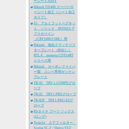
ーシートASSY
Rikizoh NX400 スーパーロ
ーシート加工（シート加工
タイプ）
S3 アルミフットペグキッ
ト ソリッド HONDA ア
フリカツイン
（CRF1000/1100L）用
Rikizoh 強化クラッチリフ
タープレート（削出し）
RTL-F、montesa COTA4RT
シリーズ用
Rikizoh カーボンファイバ
ー製 コンペ専用ゼッケン
プレート
TR-92 TRY-1-COMPEグロ
ーブ
TR-82 TRY1-PROグローブ
TR-82P TRY1-PRO-EZグ
ローブ
RSタイチ ブーツ ソックス
(ロング)
TwinAir エアフィルター
Scorpa SC-F / Sherco ST-F