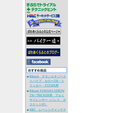
Rikizoh チタンエキゾース
トパイプ セロー250・ト
リッカー・XT250X用
Rikizoh YAMAHA SEROW
250 / TRICKER用 アルミ
サイレンサー（バンド、ガ
スケット付）
HRC レーシングメンテナ