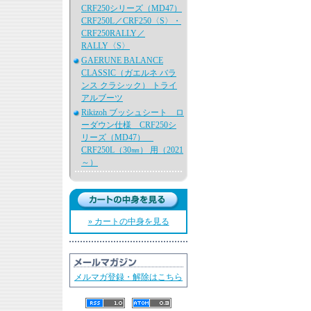
CRF250シリーズ（MD47）
CRF250L／CRF250〈S〉・
CRF250RALLY／
RALLY〈S〉
GAERUNE BALANCE
CLASSIC（ガエルネ バラ
ンス クラシック） トライ
アルブーツ
Rikizoh ブッシュシート ロ
ーダウン仕様 CRF250シ
リーズ（MD47）
CRF250L（30㎜） 用（2021
～）
» カートの中身を見る
メルマガ登録・解除はこちら