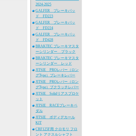
2024-2025
GALFER ブレーキパッ
ド FD223
GALFER ブレーキパッ
ド FD224
GALFER ブレーキパッ
ド FD428
BRAKTEC ブレーキマスタ
ーシリンダー ブラック
BRAKTEC ブレーキマスタ
ーシリンダー レッド
JITSIE PROレバー（ロン
グType）ブレーキレバー
JITSIE PROレバー（ロン
グType）ブクラッチレバー
JITSIE Solidリアスプロケ
ット
JITSIE RACEブレーキペ
ダル
JITSIE ボディデカール
KIT
CRF125F用 クロモリ フロ
ント アクスルシャフト