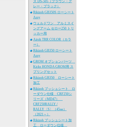
ズ DS-505（ブラウン・グ
レー・ブラック）
Rikizoh GB350S ローシート
Assy
ウェルドワン アルミスイ
ングアーム セロー250 トリ
ッカー用
Airoh TRR COLOR（カラ
ー）
Rikizoh GB350 ローシート
Assy
GROM オプションパーツ
Kicks HONDA GROM用 ス
プリングセット
Rikizoh GB350 ローシート
加工
Rikizoh ブッシュシート ロ
ーダウン仕様 CRF250シ
リーズ（MD47）
CRF250RALLY /
RALLY〈S〉（45㎜）
（2021～）
Rikizoh ブッシュシート加
工 ローダウン仕様