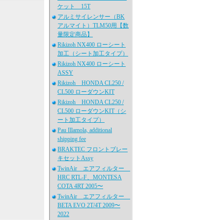
ケット 15T
アルミサイレンサー（BK
アルマイト）TLM50用【数
量限定商品】
Rikizoh NX400 ローシート
加工（シート加工タイプ）
Rikizoh NX400 ローシート
ASSY
Rikizoh HONDA CL250 /
CL500 ローダウンKIT
Rikizoh HONDA CL250 /
CL500 ローダウンKIT（シ
ート加工タイプ）
Pau Illamola, additional
shipping fee
BRAKTEC フロントブレー
キセットAssy
TwinAir エアフィルター
HRC RTL-F、MONTESA
COTA 4RT 2005〜
TwinAir エアフィルター
BETA EVO 2T/4T 2009〜
2022