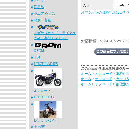
タイヤ
カラー
洋用品
オプションの価格詳細はコチ
ウエア グッズ
映像・書籍
ペガサスカップ トライアル
大会 事前エントリー
対応機種：YAMAHA WR250
GROM
工具
I.TECH LADIES
この商品が含まれる関連グル
ホーム
>
オフロード
>
車種か
ホーム
>
オフロード
>
カテゴ
ホーム
>
オフロード
>
部位別
オンロード
I.TECH KIDS
レンタルバイク