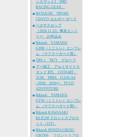
ンスマット2「HRC
RACING GEAR」
RSTAICHI TRV081
CE(LV2) エルボー ガード
ペガサスカップ
（2026.11.22）事前エント
リー お申込み
Rikizoh YAMAHA
GT80（ミニトレ）エンブレ
ム （マフラーガード用）
TRY-1 TR71 グローブ
アベ精工 アルミサイドス
タンド RTL、COTA4RT、
315R、TRRS、GASGAS
~2018、2019〜、TY125
ADVENTURE
Rikizoh YAMAHA
GT50（ミニトレ）エンブレ
ム （マフラーガード用）
Rikizoh KAWASAKI
KLX230 フロントスプロケ
ット（12T）
Rikizoh HONDA GB350 /
GB350S フロントスプロ