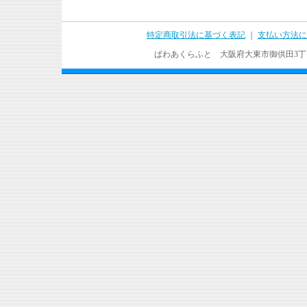
特定商取引法に基づく表記
｜
支払い方法に
ぱわあくらふと 大阪府大東市御供田3丁目17－37 T