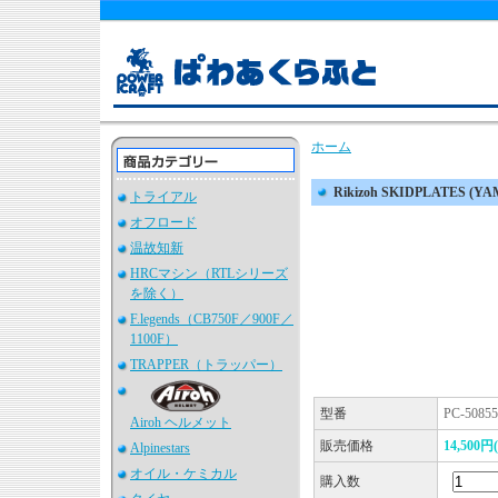
ホーム
Rikizoh SKIDPLATE
トライアル
オフロード
温故知新
HRCマシン（RTLシリーズ
を除く）
F.legends（CB750F／900F／
1100F）
TRAPPER（トラッパー）
型番
PC-50855
Airoh ヘルメット
販売価格
14,500
Alpinestars
オイル・ケミカル
購入数