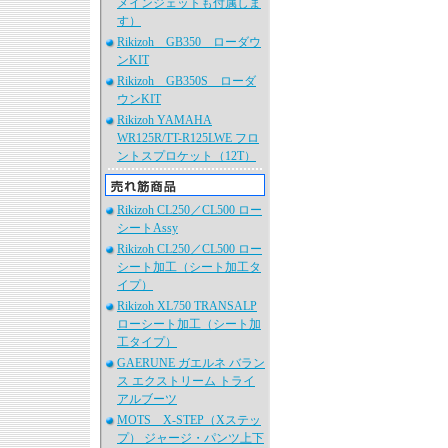
メインジェットも付属しま
す）
Rikizoh GB350 ローダウ
ンKIT
Rikizoh GB350S ローダ
ウンKIT
Rikizoh YAMAHA
WR125R/TT-R125LWE フロ
ントスプロケット（12T）
Rikizoh CL250／CL500 ロー
シートAssy
Rikizoh CL250／CL500 ロー
シート加工（シート加工タ
イプ）
Rikizoh XL750 TRANSALP
ローシート加工（シート加
工タイプ）
GAERUNE ガエルネ バラン
ス エクストリーム トライ
アルブーツ
MOTS X-STEP（Xステッ
プ） ジャージ・パンツ上下