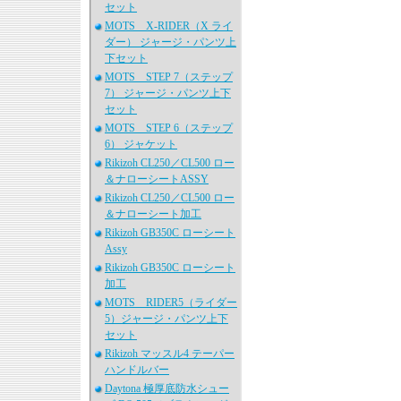
セット
MOTS X-RIDER（X ライ
ダー） ジャージ・パンツ上
下セット
MOTS STEP 7（ステップ
7） ジャージ・パンツ上下
セット
MOTS STEP 6（ステップ
6） ジャケット
Rikizoh CL250／CL500 ロー
＆ナローシートASSY
Rikizoh CL250／CL500 ロー
＆ナローシート加工
Rikizoh GB350C ローシート
Assy
Rikizoh GB350C ローシート
加工
MOTS RIDER5（ライダー
5）ジャージ・パンツ上下
セット
Rikizoh マッスル4 テーパー
ハンドルバー
Daytona 極厚底防水シュー