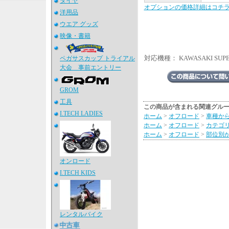
タイヤ
オプションの価格詳細はコチ
洋用品
ウエア グッズ
映像・書籍
対応機種： KAWASAKI SUPE
ペガサスカップ トライアル
大会 事前エントリー
GROM
工具
この商品が含まれる関連グル
I.TECH LADIES
ホーム
>
オフロード
>
車種か
ホーム
>
オフロード
>
カテゴ
ホーム
>
オフロード
>
部位別
オンロード
I.TECH KIDS
レンタルバイク