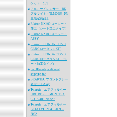
ケット 15T
アルミサイレンサー（BK
アルマイト）TLM50用【数
量限定商品】
Rikizoh NX400 ローシート
加工（シート加工タイプ）
Rikizoh NX400 ローシート
ASSY
Rikizoh HONDA CL250 /
CL500 ローダウンKIT
Rikizoh HONDA CL250 /
CL500 ローダウンKIT（シ
ート加工タイプ）
Pau Illamola, additional
shipping fee
BRAKTEC フロントブレー
キセットAssy
TwinAir エアフィルター
HRC RTL-F、MONTESA
COTA 4RT 2005〜
TwinAir エアフィルター
BETA EVO 2T/4T 2009〜
2022