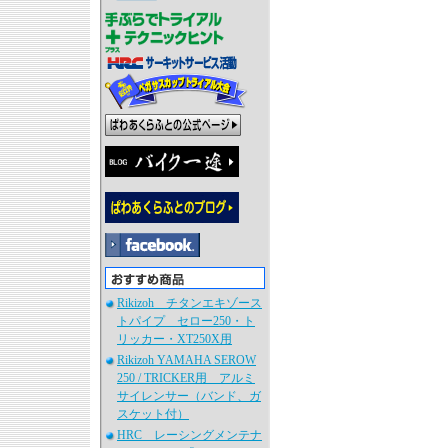
Rikizoh チタンエキゾース
トパイプ セロー250・ト
リッカー・XT250X用
Rikizoh YAMAHA SEROW
250 / TRICKER用 アルミ
サイレンサー（バンド、ガ
スケット付）
HRC レーシングメンテナ