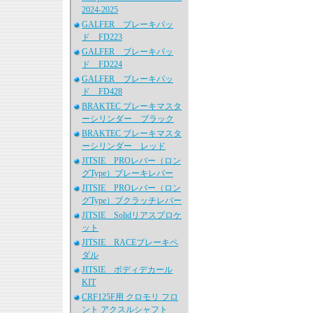
2024-2025
GALFER ブレーキパッ
ド FD223
GALFER ブレーキパッ
ド FD224
GALFER ブレーキパッ
ド FD428
BRAKTEC ブレーキマスタ
ーシリンダー ブラック
BRAKTEC ブレーキマスタ
ーシリンダー レッド
JITSIE PROレバー（ロン
グType）ブレーキレバー
JITSIE PROレバー（ロン
グType）ブクラッチレバー
JITSIE Solidリアスプロケ
ット
JITSIE RACEブレーキペ
ダル
JITSIE ボディデカール
KIT
CRF125F用 クロモリ フロ
ント アクスルシャフト