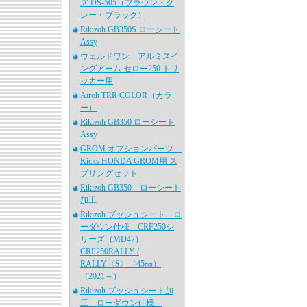
ズ DS-505（ブラウン・グ
レー・ブラック）
Rikizoh GB350S ローシート
Assy
ウェルドワン アルミスイ
ングアーム セロー250 トリ
ッカー用
Airoh TRR COLOR（カラ
ー）
Rikizoh GB350 ローシート
Assy
GROM オプションパーツ
Kicks HONDA GROM用 ス
プリングセット
Rikizoh GB350 ローシート
加工
Rikizoh ブッシュシート ロ
ーダウン仕様 CRF250シ
リーズ（MD47）
CRF250RALLY /
RALLY〈S〉（45㎜）
（2021～）
Rikizoh ブッシュシート加
工 ローダウン仕様