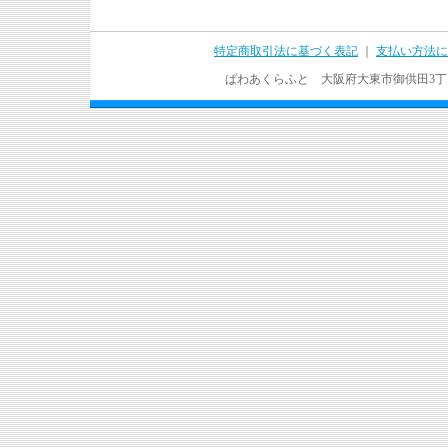
特定商取引法に基づく表記
｜
支払い方法に
ぱわあくらふと 大阪府大東市御供田3丁目17－37 T