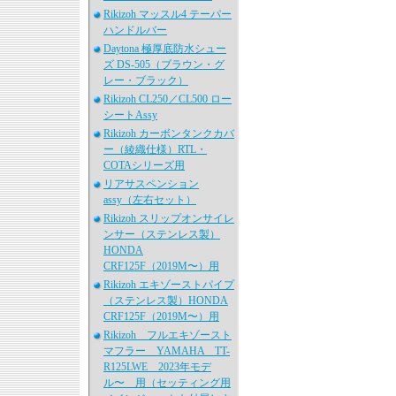
Rikizoh マッスル4 テーパー
ハンドルバー
Daytona 極厚底防水シュー
ズ DS-505（ブラウン・グ
レー・ブラック）
Rikizoh CL250／CL500 ロー
シートAssy
Rikizoh カーボンタンクカバ
ー（綾織仕様）RTL・
COTAシリーズ用
リアサスペンション
assy（左右セット）
Rikizoh スリップオンサイレ
ンサー（ステンレス製）
HONDA
CRF125F（2019M〜）用
Rikizoh エキゾーストパイプ
（ステンレス製）HONDA
CRF125F（2019M〜）用
Rikizoh フルエキゾースト
マフラー YAMAHA TT-
R125LWE 2023年モデ
ル〜 用（セッティング用