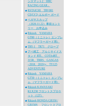
ンスマット2「HRC
RACING GEAR」
RSTAICHI TRV081
CE(LV2) エルボー ガード
ペガサスカップ
（2026.11.22）事前エント
リー お申込み
Rikizoh YAMAHA
GT80（ミニトレ）エンブレ
ム （マフラーガード用）
TRY-1 TR71 グローブ
アベ精工 アルミサイドス
タンド RTL、COTA4RT、
315R、TRRS、GASGAS
~2018、2019〜、TY125
ADVENTURE
Rikizoh YAMAHA
GT50（ミニトレ）エンブレ
ム （マフラーガード用）
Rikizoh KAWASAKI
KLX230 フロントスプロケ
ット（12T）
Rikizoh HONDA GB350 /
GB350S フロントスプロ