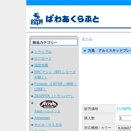
ホーム
力造 アルミスキッドプレート 
トライアル
オフロード
温故知新
HRCマシン（RTLシリーズ
を除く）
F.legends（CB750F／900F／
1100F）
TRAPPER（トラッパー）
販売価格
15,700
Airoh ヘルメット
Alpinestars
購入数
オイル・ケミカル
対応機種 / カラー