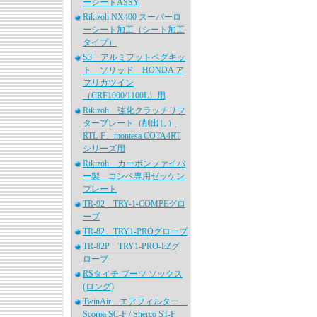
ーシートASSY
Rikizoh NX400 スーパーロ
ーシート加工（シート加工
タイプ）
S3 アルミフットペグキッ
ト ソリッド HONDA ア
フリカツイン
（CRF1000/1100L）用
Rikizoh 強化クラッチリフ
タープレート（削出し）
RTL-F、montesa COTA4RT
シリーズ用
Rikizoh カーボンファイバ
ー製 コンペ専用ゼッケン
プレート
TR-92 TRY-1-COMPEグロ
ーブ
TR-82 TRY1-PROグローブ
TR-82P TRY1-PRO-EZグ
ローブ
RSタイチ ブーツ ソックス
(ロング)
TwinAir エアフィルター
Scorpa SC-F / Sherco ST-F