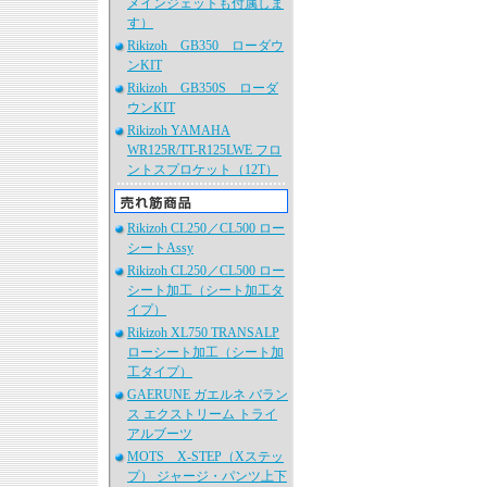
メインジェットも付属しま
す）
Rikizoh GB350 ローダウ
ンKIT
Rikizoh GB350S ローダ
ウンKIT
Rikizoh YAMAHA
WR125R/TT-R125LWE フロ
ントスプロケット（12T）
Rikizoh CL250／CL500 ロー
シートAssy
Rikizoh CL250／CL500 ロー
シート加工（シート加工タ
イプ）
Rikizoh XL750 TRANSALP
ローシート加工（シート加
工タイプ）
GAERUNE ガエルネ バラン
ス エクストリーム トライ
アルブーツ
MOTS X-STEP（Xステッ
プ） ジャージ・パンツ上下