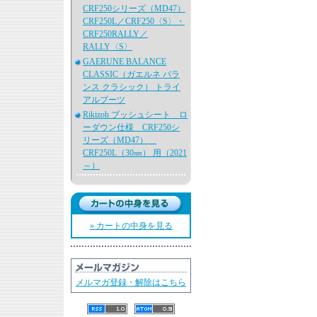
CRF250シリーズ（MD47）
CRF250L／CRF250〈S〉・
CRF250RALLY／
RALLY〈S〉
GAERUNE BALANCE
CLASSIC（ガエルネ バラ
ンス クラシック） トライ
アルブーツ
Rikizoh ブッシュシート ロ
ーダウン仕様 CRF250シ
リーズ（MD47）
CRF250L（30㎜） 用（2021
～）
» カートの中身を見る
メルマガ登録・解除はこちら