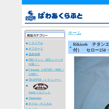
ホーム
トライアル
Rikizoh チ
オフロード
付） セロー250
温故知新
HRCマシン（RTLシリーズ
を除く）
F.legends（CB750F／900F／
1100F）
TRAPPER（トラッパー）
Airoh ヘルメット
Alpinestars
オイル・ケミカル