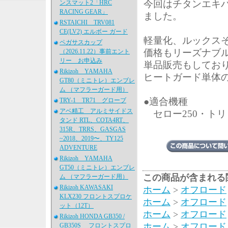
今回はチタンエキ
ンスマット2「HRC
RACING GEAR」
ました。
RSTAICHI TRV081
CE(LV2) エルボー ガード
軽量化、ルックス
ペガサスカップ
価格もリーズナブ
（2026.11.22）事前エント
リー お申込み
単品販売もしてお
Rikizoh YAMAHA
ヒートガード単体
GT80（ミニトレ）エンブレ
ム （マフラーガード用）
●適合機種
TRY-1 TR71 グローブ
アベ精工 アルミサイドス
セロー250・トリッ
タンド RTL、COTA4RT、
315R、TRRS、GASGAS
~2018、2019〜、TY125
ADVENTURE
Rikizoh YAMAHA
GT50（ミニトレ）エンブレ
この商品が含まれる
ム （マフラーガード用）
Rikizoh KAWASAKI
ホーム
>
オフロード
KLX230 フロントスプロケ
ホーム
>
オフロード
ット（12T）
ホーム
>
オフロード
Rikizoh HONDA GB350 /
ホーム
>
オフロード
GB350S フロントスプロ