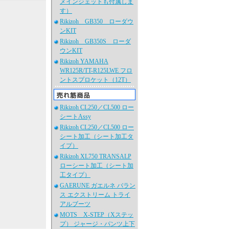
メインジェットも付属しま
す）
Rikizoh GB350 ローダウ
ンKIT
Rikizoh GB350S ローダ
ウンKIT
Rikizoh YAMAHA
WR125R/TT-R125LWE フロ
ントスプロケット（12T）
Rikizoh CL250／CL500 ロー
シートAssy
Rikizoh CL250／CL500 ロー
シート加工（シート加工タ
イプ）
Rikizoh XL750 TRANSALP
ローシート加工（シート加
工タイプ）
GAERUNE ガエルネ バラン
ス エクストリーム トライ
アルブーツ
MOTS X-STEP（Xステッ
プ） ジャージ・パンツ上下