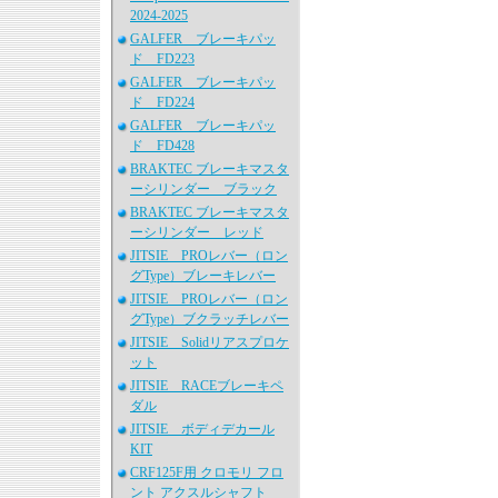
2024-2025
GALFER ブレーキパッ
ド FD223
GALFER ブレーキパッ
ド FD224
GALFER ブレーキパッ
ド FD428
BRAKTEC ブレーキマスタ
ーシリンダー ブラック
BRAKTEC ブレーキマスタ
ーシリンダー レッド
JITSIE PROレバー（ロン
グType）ブレーキレバー
JITSIE PROレバー（ロン
グType）ブクラッチレバー
JITSIE Solidリアスプロケ
ット
JITSIE RACEブレーキペ
ダル
JITSIE ボディデカール
KIT
CRF125F用 クロモリ フロ
ント アクスルシャフト