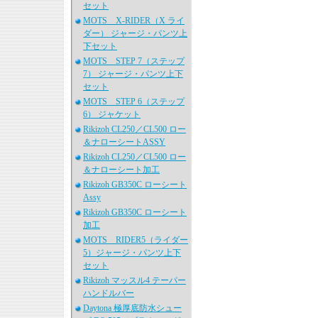
セット
MOTS X-RIDER（X ライ
ダー） ジャージ・パンツ上
下セット
MOTS STEP 7（ステップ
7） ジャージ・パンツ上下
セット
MOTS STEP 6（ステップ
6） ジャケット
Rikizoh CL250／CL500 ロー
＆ナローシートASSY
Rikizoh CL250／CL500 ロー
＆ナローシート加工
Rikizoh GB350C ローシート
Assy
Rikizoh GB350C ローシート
加工
MOTS RIDER5（ライダー
5）ジャージ・パンツ上下
セット
Rikizoh マッスル4 テーパー
ハンドルバー
Daytona 極厚底防水シュー