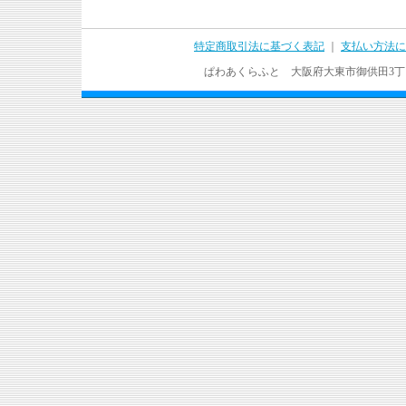
特定商取引法に基づく表記
｜
支払い方法に
ぱわあくらふと 大阪府大東市御供田3丁目17－37 T