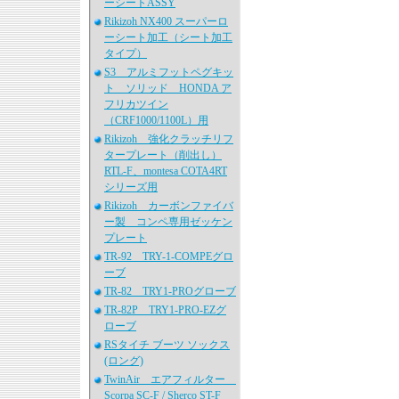
ーシートASSY
Rikizoh NX400 スーパーロ
ーシート加工（シート加工
タイプ）
S3 アルミフットペグキッ
ト ソリッド HONDA ア
フリカツイン
（CRF1000/1100L）用
Rikizoh 強化クラッチリフ
タープレート（削出し）
RTL-F、montesa COTA4RT
シリーズ用
Rikizoh カーボンファイバ
ー製 コンペ専用ゼッケン
プレート
TR-92 TRY-1-COMPEグロ
ーブ
TR-82 TRY1-PROグローブ
TR-82P TRY1-PRO-EZグ
ローブ
RSタイチ ブーツ ソックス
(ロング)
TwinAir エアフィルター
Scorpa SC-F / Sherco ST-F