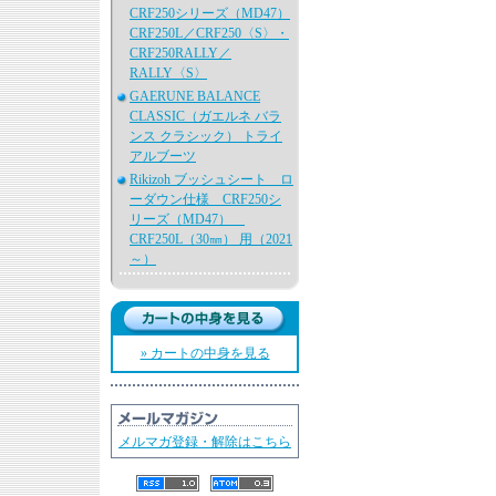
CRF250シリーズ（MD47）
CRF250L／CRF250〈S〉・
CRF250RALLY／
RALLY〈S〉
GAERUNE BALANCE
CLASSIC（ガエルネ バラ
ンス クラシック） トライ
アルブーツ
Rikizoh ブッシュシート ロ
ーダウン仕様 CRF250シ
リーズ（MD47）
CRF250L（30㎜） 用（2021
～）
» カートの中身を見る
メルマガ登録・解除はこちら