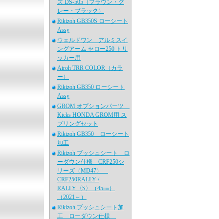
ズ DS-505（ブラウン・グ
レー・ブラック）
Rikizoh GB350S ローシート
Assy
ウェルドワン アルミスイ
ングアーム セロー250 トリ
ッカー用
Airoh TRR COLOR（カラ
ー）
Rikizoh GB350 ローシート
Assy
GROM オプションパーツ
Kicks HONDA GROM用 ス
プリングセット
Rikizoh GB350 ローシート
加工
Rikizoh ブッシュシート ロ
ーダウン仕様 CRF250シ
リーズ（MD47）
CRF250RALLY /
RALLY〈S〉（45㎜）
（2021～）
Rikizoh ブッシュシート加
工 ローダウン仕様