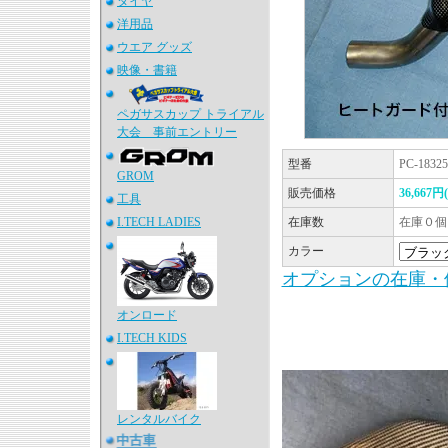
タイヤ
洋用品
ウエア グッズ
映像・書籍
ペガサスカップ トライアル
大会 事前エントリー
型番
PC-1832
GROM
販売価格
36,667
工具
I.TECH LADIES
在庫数
在庫０個
カラー
オプションの在庫・
オンロード
I.TECH KIDS
レンタルバイク