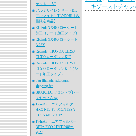
ケット 15T
エキゾーストチャン
アルミサイレンサー（BK
アルマイト）TLM50用【数
量限定商品】
Rikizoh NX400 ローシート
加工（シート加工タイプ）
Rikizoh NX400 ローシート
ASSY
Rikizoh HONDA CL250 /
CL500 ローダウンKIT
Rikizoh HONDA CL250 /
CL500 ローダウンKIT（シ
ート加工タイプ）
Pau Illamola, additional
shipping fee
BRAKTEC フロントブレー
キセットAssy
TwinAir エアフィルター
HRC RTL-F、MONTESA
COTA 4RT 2005〜
TwinAir エアフィルター
BETA EVO 2T/4T 2009〜
2022