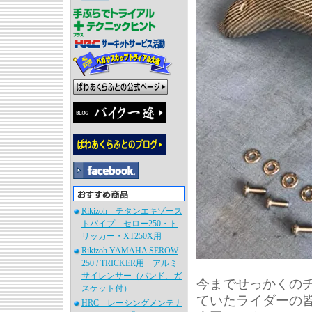
Rikizoh チタンエキゾース
トパイプ セロー250・ト
リッカー・XT250X用
Rikizoh YAMAHA SEROW
250 / TRICKER用 アルミ
サイレンサー（バンド、ガ
今までせっかくの
スケット付）
ていたライダーの
HRC レーシングメンテナ