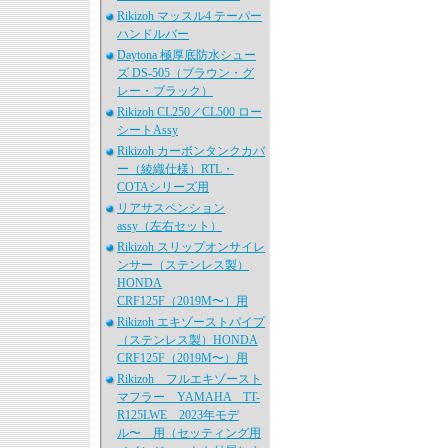
Rikizoh マッスル4 テーパー
ハンドルバー
Daytona 極厚底防水シュー
ズ DS-505（ブラウン・グ
レー・ブラック）
Rikizoh CL250／CL500 ロー
シートAssy
Rikizoh カーボンタンクカバ
ー（綾織仕様）RTL・
COTAシリーズ用
リアサスペンション
assy（左右セット）
Rikizoh スリップオンサイレ
ンサー（ステンレス製）
HONDA
CRF125F（2019M〜）用
Rikizoh エキゾーストパイプ
（ステンレス製）HONDA
CRF125F（2019M〜）用
Rikizoh フルエキゾースト
マフラー YAMAHA TT-
R125LWE 2023年モデ
ル〜 用（セッティング用