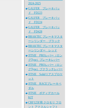
2024-2025
GALFER ブレーキパッ
ド FD223
GALFER ブレーキパッ
ド FD224
GALFER ブレーキパッ
ド FD428
BRAKTEC ブレーキマスタ
ーシリンダー ブラック
BRAKTEC ブレーキマスタ
ーシリンダー レッド
JITSIE PROレバー（ロン
グType）ブレーキレバー
JITSIE PROレバー（ロン
グType）ブクラッチレバー
JITSIE Solidリアスプロケ
ット
JITSIE RACEブレーキペ
ダル
JITSIE ボディデカール
KIT
CRF125F用 クロモリ フロ
ント アクスルシャフト