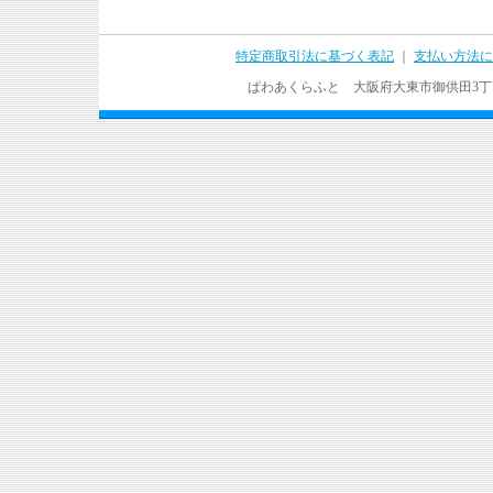
特定商取引法に基づく表記
｜
支払い方法に
ぱわあくらふと 大阪府大東市御供田3丁目17－37 T