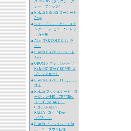
ズ DS-505（ブラウン・グ
レー・ブラック）
Rikizoh GB350S ローシート
Assy
ウェルドワン アルミスイ
ングアーム セロー250 トリ
ッカー用
Airoh TRR COLOR（カラ
ー）
Rikizoh GB350 ローシート
Assy
GROM オプションパーツ
Kicks HONDA GROM用 ス
プリングセット
Rikizoh GB350 ローシート
加工
Rikizoh ブッシュシート ロ
ーダウン仕様 CRF250シ
リーズ（MD47）
CRF250RALLY /
RALLY〈S〉（45㎜）
（2021～）
Rikizoh ブッシュシート加
工 ローダウン仕様