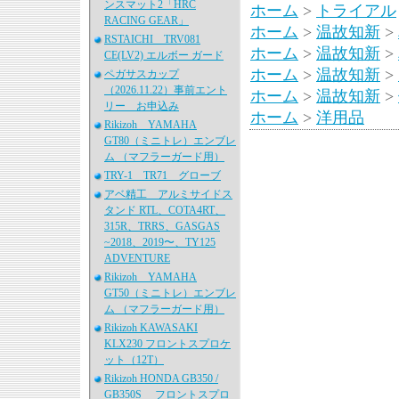
ンスマット2「HRC
ホーム
>
トライアル
RACING GEAR」
ホーム
>
温故知新
>
RSTAICHI TRV081
ホーム
>
温故知新
>
CE(LV2) エルボー ガード
ホーム
>
温故知新
>
ペガサスカップ
（2026.11.22）事前エント
ホーム
>
温故知新
>
リー お申込み
ホーム
>
洋用品
Rikizoh YAMAHA
GT80（ミニトレ）エンブレ
ム （マフラーガード用）
TRY-1 TR71 グローブ
アベ精工 アルミサイドス
タンド RTL、COTA4RT、
315R、TRRS、GASGAS
~2018、2019〜、TY125
ADVENTURE
Rikizoh YAMAHA
GT50（ミニトレ）エンブレ
ム （マフラーガード用）
Rikizoh KAWASAKI
KLX230 フロントスプロケ
ット（12T）
Rikizoh HONDA GB350 /
GB350S フロントスプロ