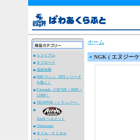
ホーム
トライアル
NGK ( エヌジーケ
オフロード
温故知新
HRCマシン（RTLシリーズ
を除く）
F.legends（CB750F／900F／
1100F）
TRAPPER（トラッパー）
Airoh ヘルメット
Alpinestars
オイル・ケミカル