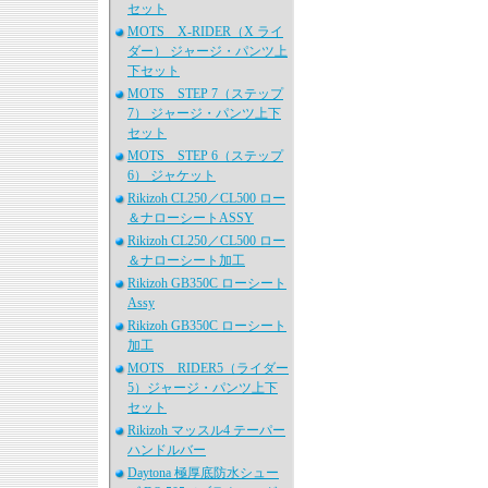
セット
MOTS X-RIDER（X ライ
ダー） ジャージ・パンツ上
下セット
MOTS STEP 7（ステップ
7） ジャージ・パンツ上下
セット
MOTS STEP 6（ステップ
6） ジャケット
Rikizoh CL250／CL500 ロー
＆ナローシートASSY
Rikizoh CL250／CL500 ロー
＆ナローシート加工
Rikizoh GB350C ローシート
Assy
Rikizoh GB350C ローシート
加工
MOTS RIDER5（ライダー
5）ジャージ・パンツ上下
セット
Rikizoh マッスル4 テーパー
ハンドルバー
Daytona 極厚底防水シュー