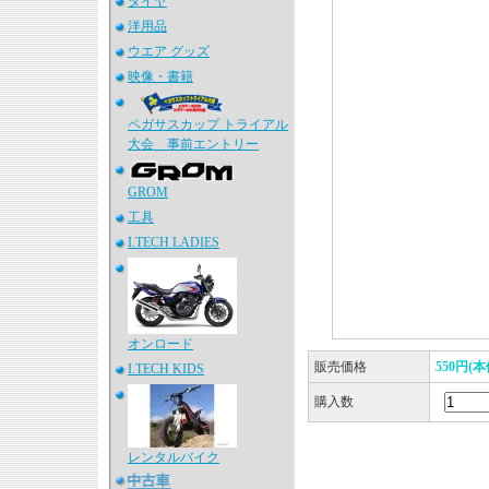
タイヤ
洋用品
ウエア グッズ
映像・書籍
ペガサスカップ トライアル
大会 事前エントリー
GROM
工具
I.TECH LADIES
オンロード
販売価格
550円(本
I.TECH KIDS
購入数
レンタルバイク