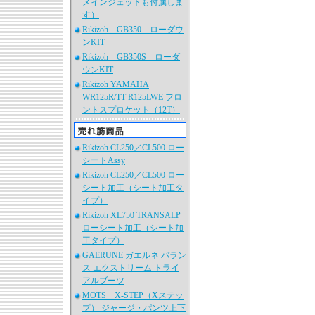
メインジェットも付属しま
す）
Rikizoh GB350 ローダウ
ンKIT
Rikizoh GB350S ローダ
ウンKIT
Rikizoh YAMAHA
WR125R/TT-R125LWE フロ
ントスプロケット（12T）
Rikizoh CL250／CL500 ロー
シートAssy
Rikizoh CL250／CL500 ロー
シート加工（シート加工タ
イプ）
Rikizoh XL750 TRANSALP
ローシート加工（シート加
工タイプ）
GAERUNE ガエルネ バラン
ス エクストリーム トライ
アルブーツ
MOTS X-STEP（Xステッ
プ） ジャージ・パンツ上下