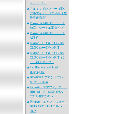
ケット 15T
アルミサイレンサー（BK
アルマイト）TLM50用【数
量限定商品】
Rikizoh NX400 ローシート
加工（シート加工タイプ）
Rikizoh NX400 ローシート
ASSY
Rikizoh HONDA CL250 /
CL500 ローダウンKIT
Rikizoh HONDA CL250 /
CL500 ローダウンKIT（シ
ート加工タイプ）
Pau Illamola, additional
shipping fee
BRAKTEC フロントブレー
キセットAssy
TwinAir エアフィルター
HRC RTL-F、MONTESA
COTA 4RT 2005〜
TwinAir エアフィルター
BETA EVO 2T/4T 2009〜
2022