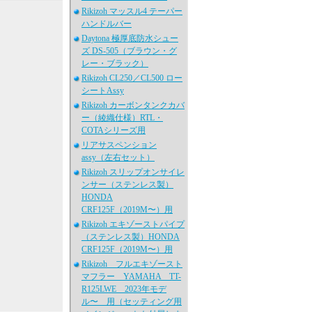
Rikizoh マッスル4 テーパー
ハンドルバー
Daytona 極厚底防水シュー
ズ DS-505（ブラウン・グ
レー・ブラック）
Rikizoh CL250／CL500 ロー
シートAssy
Rikizoh カーボンタンクカバ
ー（綾織仕様）RTL・
COTAシリーズ用
リアサスペンション
assy（左右セット）
Rikizoh スリップオンサイレ
ンサー（ステンレス製）
HONDA
CRF125F（2019M〜）用
Rikizoh エキゾーストパイプ
（ステンレス製）HONDA
CRF125F（2019M〜）用
Rikizoh フルエキゾースト
マフラー YAMAHA TT-
R125LWE 2023年モデ
ル〜 用（セッティング用