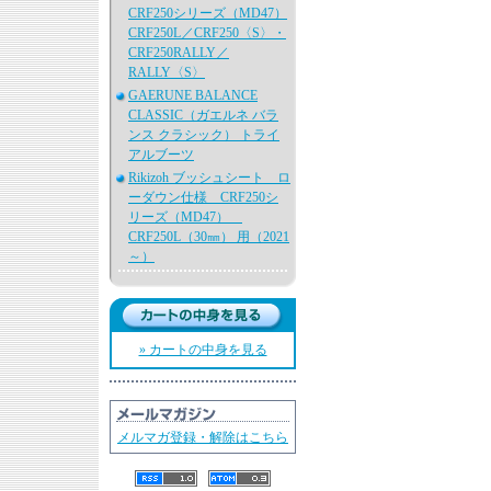
CRF250シリーズ（MD47）
CRF250L／CRF250〈S〉・
CRF250RALLY／
RALLY〈S〉
GAERUNE BALANCE
CLASSIC（ガエルネ バラ
ンス クラシック） トライ
アルブーツ
Rikizoh ブッシュシート ロ
ーダウン仕様 CRF250シ
リーズ（MD47）
CRF250L（30㎜） 用（2021
～）
» カートの中身を見る
メルマガ登録・解除はこちら