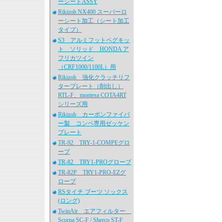
ーシートASSY
Rikizoh NX400 スーパーロ
ーシート加工（シート加工
タイプ）
S3 アルミフットペグキッ
ト ソリッド HONDA ア
フリカツイン
（CRF1000/1100L）用
Rikizoh 強化クラッチリフ
タープレート（削出し）
RTL-F、montesa COTA4RT
シリーズ用
Rikizoh カーボンファイバ
ー製 コンペ専用ゼッケン
プレート
TR-92 TRY-1-COMPEグロ
ーブ
TR-82 TRY1-PROグローブ
TR-82P TRY1-PRO-EZグ
ローブ
RSタイチ ブーツ ソックス
(ロング)
TwinAir エアフィルター
Scorpa SC-F / Sherco ST-F