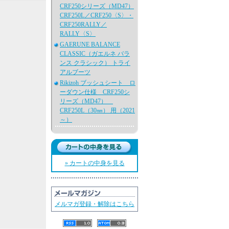
CRF250シリーズ（MD47）
CRF250L／CRF250〈S〉・
CRF250RALLY／
RALLY〈S〉
GAERUNE BALANCE
CLASSIC（ガエルネ バラ
ンス クラシック） トライ
アルブーツ
Rikizoh ブッシュシート ロ
ーダウン仕様 CRF250シ
リーズ（MD47）
CRF250L（30㎜） 用（2021
～）
» カートの中身を見る
メルマガ登録・解除はこちら