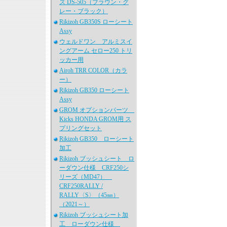
ズ DS-505（ブラウン・グ
レー・ブラック）
Rikizoh GB350S ローシート
Assy
ウェルドワン アルミスイ
ングアーム セロー250 トリ
ッカー用
Airoh TRR COLOR（カラ
ー）
Rikizoh GB350 ローシート
Assy
GROM オプションパーツ
Kicks HONDA GROM用 ス
プリングセット
Rikizoh GB350 ローシート
加工
Rikizoh ブッシュシート ロ
ーダウン仕様 CRF250シ
リーズ（MD47）
CRF250RALLY /
RALLY〈S〉（45㎜）
（2021～）
Rikizoh ブッシュシート加
工 ローダウン仕様