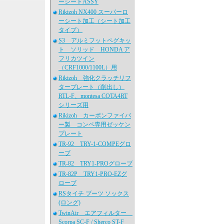
ーシートASSY
Rikizoh NX400 スーパーロ
ーシート加工（シート加工
タイプ）
S3 アルミフットペグキッ
ト ソリッド HONDA ア
フリカツイン
（CRF1000/1100L）用
Rikizoh 強化クラッチリフ
タープレート（削出し）
RTL-F、montesa COTA4RT
シリーズ用
Rikizoh カーボンファイバ
ー製 コンペ専用ゼッケン
プレート
TR-92 TRY-1-COMPEグロ
ーブ
TR-82 TRY1-PROグローブ
TR-82P TRY1-PRO-EZグ
ローブ
RSタイチ ブーツ ソックス
(ロング)
TwinAir エアフィルター
Scorpa SC-F / Sherco ST-F