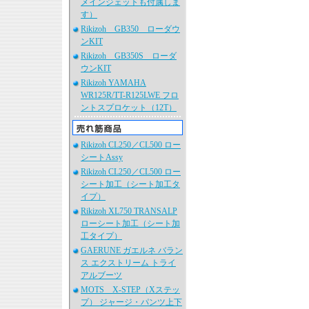
メインジェットも付属しま
す）
Rikizoh GB350 ローダウ
ンKIT
Rikizoh GB350S ローダ
ウンKIT
Rikizoh YAMAHA
WR125R/TT-R125LWE フロ
ントスプロケット（12T）
Rikizoh CL250／CL500 ロー
シートAssy
Rikizoh CL250／CL500 ロー
シート加工（シート加工タ
イプ）
Rikizoh XL750 TRANSALP
ローシート加工（シート加
工タイプ）
GAERUNE ガエルネ バラン
ス エクストリーム トライ
アルブーツ
MOTS X-STEP（Xステッ
プ） ジャージ・パンツ上下