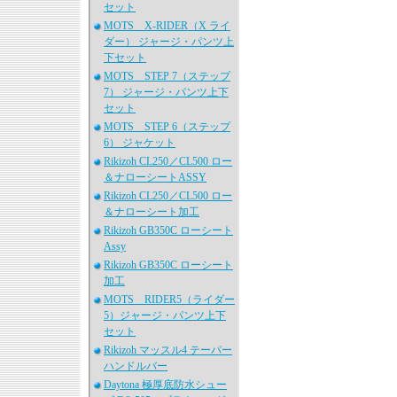
セット
MOTS X-RIDER（X ライ
ダー） ジャージ・パンツ上
下セット
MOTS STEP 7（ステップ
7） ジャージ・パンツ上下
セット
MOTS STEP 6（ステップ
6） ジャケット
Rikizoh CL250／CL500 ロー
＆ナローシートASSY
Rikizoh CL250／CL500 ロー
＆ナローシート加工
Rikizoh GB350C ローシート
Assy
Rikizoh GB350C ローシート
加工
MOTS RIDER5（ライダー
5）ジャージ・パンツ上下
セット
Rikizoh マッスル4 テーパー
ハンドルバー
Daytona 極厚底防水シュー