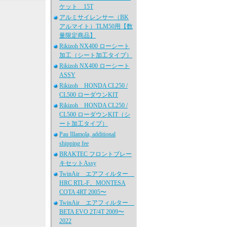
ケット 15T
アルミサイレンサー（BK
アルマイト）TLM50用【数
量限定商品】
Rikizoh NX400 ローシート
加工（シート加工タイプ）
Rikizoh NX400 ローシート
ASSY
Rikizoh HONDA CL250 /
CL500 ローダウンKIT
Rikizoh HONDA CL250 /
CL500 ローダウンKIT（シ
ート加工タイプ）
Pau Illamola, additional
shipping fee
BRAKTEC フロントブレー
キセットAssy
TwinAir エアフィルター
HRC RTL-F、MONTESA
COTA 4RT 2005〜
TwinAir エアフィルター
BETA EVO 2T/4T 2009〜
2022