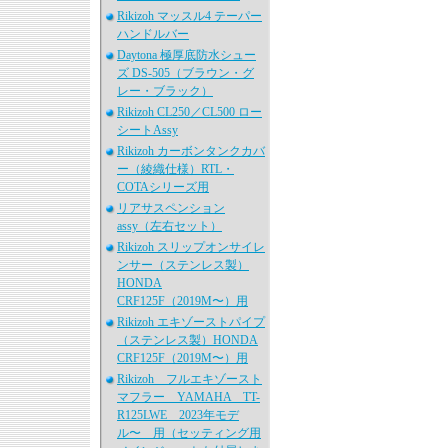
Rikizoh マッスル4 テーパー
ハンドルバー
Daytona 極厚底防水シュー
ズ DS-505（ブラウン・グ
レー・ブラック）
Rikizoh CL250／CL500 ロー
シートAssy
Rikizoh カーボンタンクカバ
ー（綾織仕様）RTL・
COTAシリーズ用
リアサスペンション
assy（左右セット）
Rikizoh スリップオンサイレ
ンサー（ステンレス製）
HONDA
CRF125F（2019M〜）用
Rikizoh エキゾーストパイプ
（ステンレス製）HONDA
CRF125F（2019M〜）用
Rikizoh フルエキゾースト
マフラー YAMAHA TT-
R125LWE 2023年モデ
ル〜 用（セッティング用