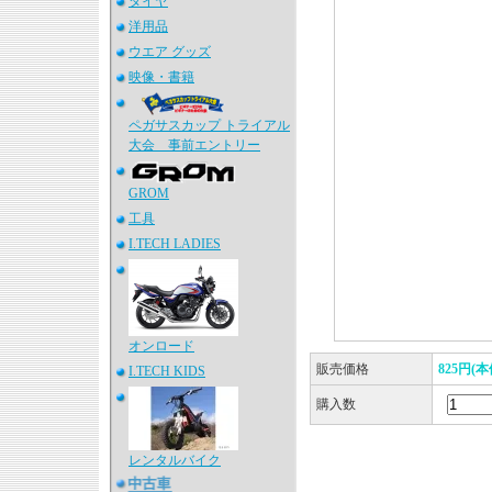
タイヤ
洋用品
ウエア グッズ
映像・書籍
ペガサスカップ トライアル
大会 事前エントリー
GROM
工具
I.TECH LADIES
オンロード
販売価格
825円(本
I.TECH KIDS
購入数
レンタルバイク