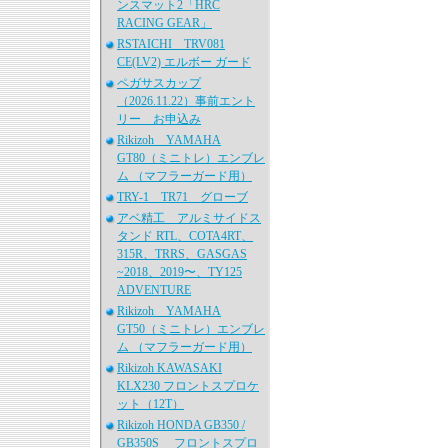
ンスマット2「HRC
RACING GEAR」
RSTAICHI TRV081
CE(LV2) エルボー ガード
ペガサスカップ
（2026.11.22）事前エント
リー お申込み
Rikizoh YAMAHA
GT80（ミニトレ）エンブレ
ム （マフラーガード用）
TRY-1 TR71 グローブ
アベ精工 アルミサイドス
タンド RTL、COTA4RT、
315R、TRRS、GASGAS
~2018、2019〜、TY125
ADVENTURE
Rikizoh YAMAHA
GT50（ミニトレ）エンブレ
ム （マフラーガード用）
Rikizoh KAWASAKI
KLX230 フロントスプロケ
ット（12T）
Rikizoh HONDA GB350 /
GB350S フロントスプロ