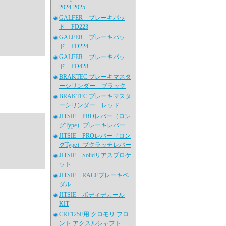
2024-2025
GALFER ブレーキパッ
ド FD223
GALFER ブレーキパッ
ド FD224
GALFER ブレーキパッ
ド FD428
BRAKTEC ブレーキマスタ
ーシリンダー ブラック
BRAKTEC ブレーキマスタ
ーシリンダー レッド
JITSIE PROレバー（ロン
グType）ブレーキレバー
JITSIE PROレバー（ロン
グType）ブクラッチレバー
JITSIE Solidリアスプロケ
ット
JITSIE RACEブレーキペ
ダル
JITSIE ボディデカール
KIT
CRF125F用 クロモリ フロ
ント アクスルシャフト