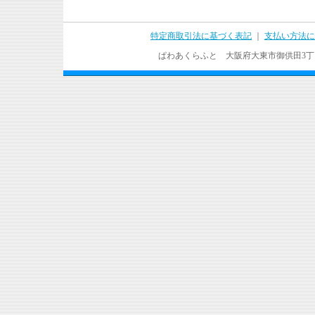
特定商取引法に基づく表記
｜
支払い方法に
ぱわあくらふと 大阪府大東市御供田3丁目17－37 T