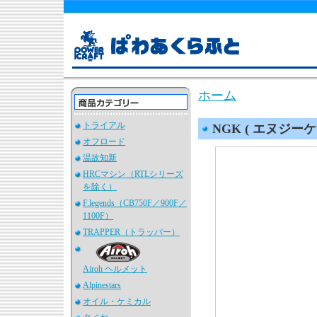
ホーム
トライアル
NGK ( エヌジーケ
オフロード
温故知新
HRCマシン（RTLシリーズ
を除く）
F.legends（CB750F／900F／
1100F）
TRAPPER（トラッパー）
Airoh ヘルメット
Alpinestars
オイル・ケミカル