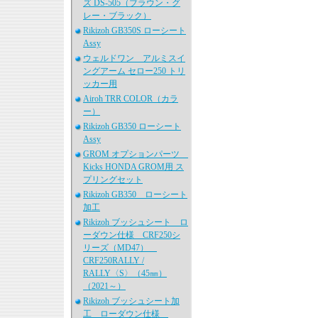
ズ DS-505（ブラウン・グ
レー・ブラック）
Rikizoh GB350S ローシート
Assy
ウェルドワン アルミスイ
ングアーム セロー250 トリ
ッカー用
Airoh TRR COLOR（カラ
ー）
Rikizoh GB350 ローシート
Assy
GROM オプションパーツ
Kicks HONDA GROM用 ス
プリングセット
Rikizoh GB350 ローシート
加工
Rikizoh ブッシュシート ロ
ーダウン仕様 CRF250シ
リーズ（MD47）
CRF250RALLY /
RALLY〈S〉（45㎜）
（2021～）
Rikizoh ブッシュシート加
工 ローダウン仕様