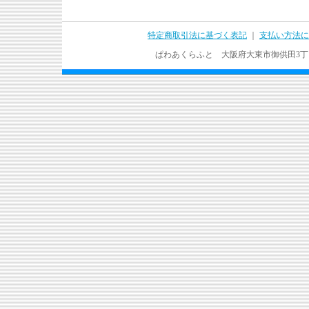
特定商取引法に基づく表記
｜
支払い方法に
ぱわあくらふと 大阪府大東市御供田3丁目17－37 T