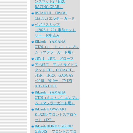
ンスマット2「HRC
RACING GEAR」
RSTAICHI TRV081
CE(LV2) エルボー ガード
ペガサスカップ
（2026.11.22）事前エント
リー お申込み
Rikizoh YAMAHA
GT80（ミニトレ）エンブレ
ム （マフラーガード用）
TRY-1 TR71 グローブ
アベ精工 アルミサイドス
タンド RTL、COTA4RT、
315R、TRRS、GASGAS
~2018、2019〜、TY125
ADVENTURE
Rikizoh YAMAHA
GT50（ミニトレ）エンブレ
ム （マフラーガード用）
Rikizoh KAWASAKI
KLX230 フロントスプロケ
ット（12T）
Rikizoh HONDA GB350 /
GB350S フロントスプロ