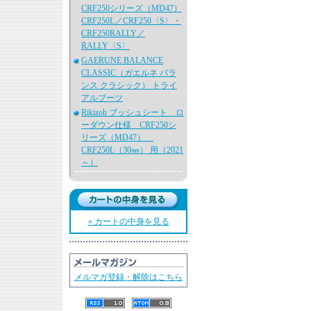
CRF250シリーズ（MD47）
CRF250L／CRF250〈S〉・
CRF250RALLY／
RALLY〈S〉
GAERUNE BALANCE
CLASSIC（ガエルネ バラ
ンス クラシック） トライ
アルブーツ
Rikizoh ブッシュシート ロ
ーダウン仕様 CRF250シ
リーズ（MD47）
CRF250L（30㎜） 用（2021
～）
» カートの中身を見る
メルマガ登録・解除はこちら