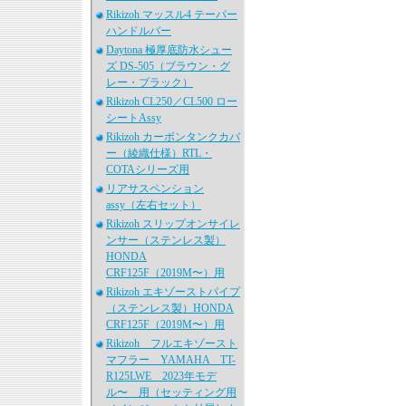
Rikizoh マッスル4 テーパー
ハンドルバー
Daytona 極厚底防水シュー
ズ DS-505（ブラウン・グ
レー・ブラック）
Rikizoh CL250／CL500 ロー
シートAssy
Rikizoh カーボンタンクカバ
ー（綾織仕様）RTL・
COTAシリーズ用
リアサスペンション
assy（左右セット）
Rikizoh スリップオンサイレ
ンサー（ステンレス製）
HONDA
CRF125F（2019M〜）用
Rikizoh エキゾーストパイプ
（ステンレス製）HONDA
CRF125F（2019M〜）用
Rikizoh フルエキゾースト
マフラー YAMAHA TT-
R125LWE 2023年モデ
ル〜 用（セッティング用