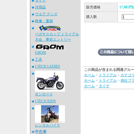
タイヤ
洋用品
販売価格
17,985
ウエア グッズ
購入数
映像・書籍
ペガサスカップ トライアル
大会 事前エントリー
GROM
工具
I.TECH LADIES
この商品が含まれる関連グル
ホーム
>
トライアル
>
カテゴ
ホーム
>
トライアル
>
他社ブ
ホーム
>
タイヤ
オンロード
I.TECH KIDS
レンタルバイク