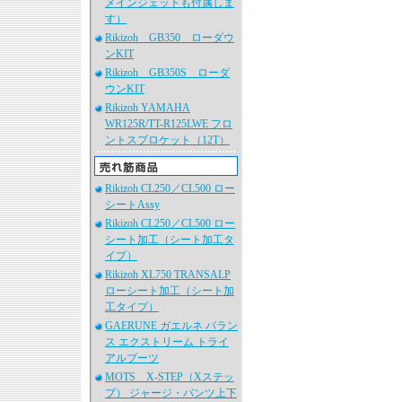
メインジェットも付属しま
す）
Rikizoh GB350 ローダウ
ンKIT
Rikizoh GB350S ローダ
ウンKIT
Rikizoh YAMAHA
WR125R/TT-R125LWE フロ
ントスプロケット（12T）
Rikizoh CL250／CL500 ロー
シートAssy
Rikizoh CL250／CL500 ロー
シート加工（シート加工タ
イプ）
Rikizoh XL750 TRANSALP
ローシート加工（シート加
工タイプ）
GAERUNE ガエルネ バラン
ス エクストリーム トライ
アルブーツ
MOTS X-STEP（Xステッ
プ） ジャージ・パンツ上下