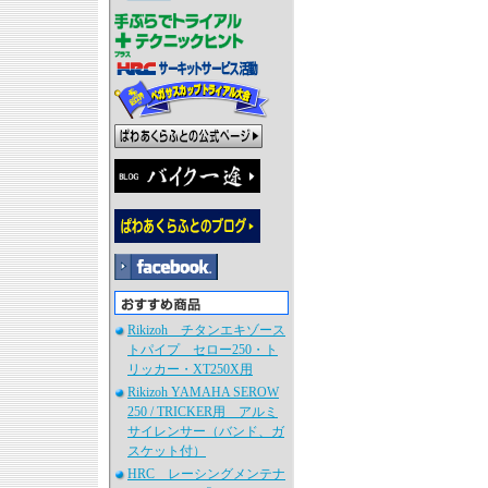
Rikizoh チタンエキゾース
トパイプ セロー250・ト
リッカー・XT250X用
Rikizoh YAMAHA SEROW
250 / TRICKER用 アルミ
サイレンサー（バンド、ガ
スケット付）
HRC レーシングメンテナ