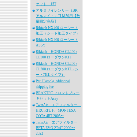
ケット 15T
アルミサイレンサー（BK
アルマイト）TLM50用【数
量限定商品】
Rikizoh NX400 ローシート
加工（シート加工タイプ）
Rikizoh NX400 ローシート
ASSY
Rikizoh HONDA CL250 /
CL500 ローダウンKIT
Rikizoh HONDA CL250 /
CL500 ローダウンKIT（シ
ート加工タイプ）
Pau Illamola, additional
shipping fee
BRAKTEC フロントブレー
キセットAssy
TwinAir エアフィルター
HRC RTL-F、MONTESA
COTA 4RT 2005〜
TwinAir エアフィルター
BETA EVO 2T/4T 2009〜
2022