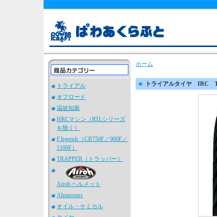
ホーム
トライアルタイヤ IRC TR-0
トライアル
オフロード
温故知新
HRCマシン（RTLシリーズ
を除く）
F.legends（CB750F／900F／
1100F）
TRAPPER（トラッパー）
Airoh ヘルメット
Alpinestars
オイル・ケミカル