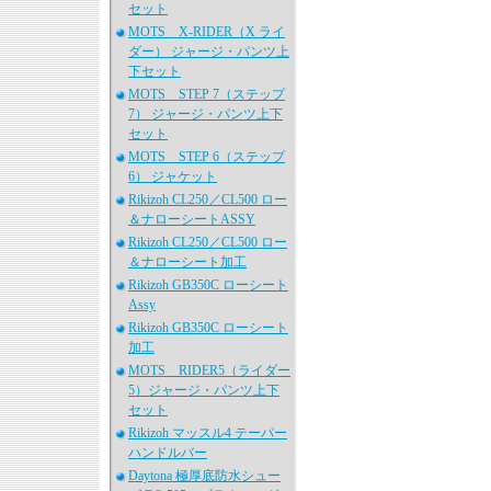
セット
MOTS X-RIDER（X ライ
ダー） ジャージ・パンツ上
下セット
MOTS STEP 7（ステップ
7） ジャージ・パンツ上下
セット
MOTS STEP 6（ステップ
6） ジャケット
Rikizoh CL250／CL500 ロー
＆ナローシートASSY
Rikizoh CL250／CL500 ロー
＆ナローシート加工
Rikizoh GB350C ローシート
Assy
Rikizoh GB350C ローシート
加工
MOTS RIDER5（ライダー
5）ジャージ・パンツ上下
セット
Rikizoh マッスル4 テーパー
ハンドルバー
Daytona 極厚底防水シュー