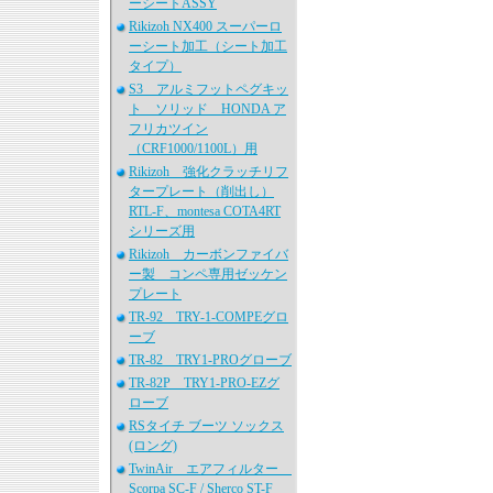
ーシートASSY
Rikizoh NX400 スーパーロ
ーシート加工（シート加工
タイプ）
S3 アルミフットペグキッ
ト ソリッド HONDA ア
フリカツイン
（CRF1000/1100L）用
Rikizoh 強化クラッチリフ
タープレート（削出し）
RTL-F、montesa COTA4RT
シリーズ用
Rikizoh カーボンファイバ
ー製 コンペ専用ゼッケン
プレート
TR-92 TRY-1-COMPEグロ
ーブ
TR-82 TRY1-PROグローブ
TR-82P TRY1-PRO-EZグ
ローブ
RSタイチ ブーツ ソックス
(ロング)
TwinAir エアフィルター
Scorpa SC-F / Sherco ST-F