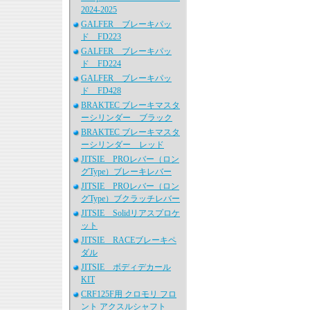
2024-2025
GALFER ブレーキパッ
ド FD223
GALFER ブレーキパッ
ド FD224
GALFER ブレーキパッ
ド FD428
BRAKTEC ブレーキマスタ
ーシリンダー ブラック
BRAKTEC ブレーキマスタ
ーシリンダー レッド
JITSIE PROレバー（ロン
グType）ブレーキレバー
JITSIE PROレバー（ロン
グType）ブクラッチレバー
JITSIE Solidリアスプロケ
ット
JITSIE RACEブレーキペ
ダル
JITSIE ボディデカール
KIT
CRF125F用 クロモリ フロ
ント アクスルシャフト