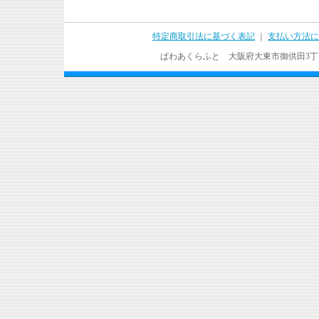
特定商取引法に基づく表記
｜
支払い方法に
ぱわあくらふと 大阪府大東市御供田3丁目17－37 T