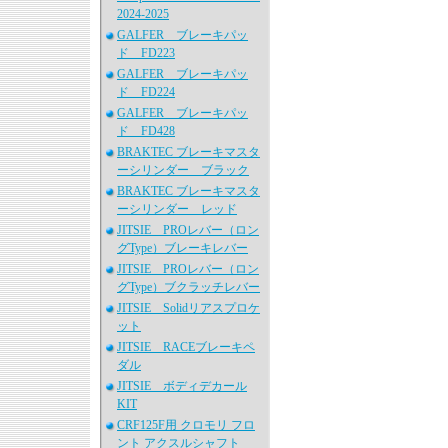
2024-2025
GALFER ブレーキパッ
ド FD223
GALFER ブレーキパッ
ド FD224
GALFER ブレーキパッ
ド FD428
BRAKTEC ブレーキマスタ
ーシリンダー ブラック
BRAKTEC ブレーキマスタ
ーシリンダー レッド
JITSIE PROレバー（ロン
グType）ブレーキレバー
JITSIE PROレバー（ロン
グType）ブクラッチレバー
JITSIE Solidリアスプロケ
ット
JITSIE RACEブレーキペ
ダル
JITSIE ボディデカール
KIT
CRF125F用 クロモリ フロ
ント アクスルシャフト