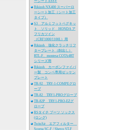
ーシートASSY
Rikizoh NX400 スーパーロ
ーシート加工（シート加工
タイプ）
S3 アルミフットペグキッ
ト ソリッド HONDA ア
フリカツイン
（CRF1000/1100L）用
Rikizoh 強化クラッチリフ
タープレート（削出し）
RTL-F、montesa COTA4RT
シリーズ用
Rikizoh カーボンファイバ
ー製 コンペ専用ゼッケン
プレート
TR-92 TRY-1-COMPEグロ
ーブ
TR-82 TRY1-PROグローブ
TR-82P TRY1-PRO-EZグ
ローブ
RSタイチ ブーツ ソックス
(ロング)
TwinAir エアフィルター
Scorpa SC-F / Sherco ST-F