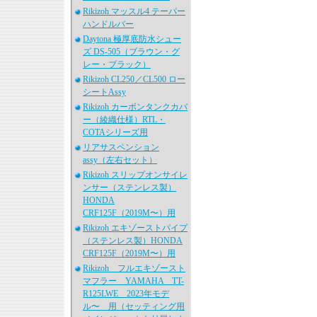
Rikizoh マッスル4 テーパー
ハンドルバー
Daytona 極厚底防水シュー
ズ DS-505（ブラウン・グ
レー・ブラック）
Rikizoh CL250／CL500 ロー
シートAssy
Rikizoh カーボンタンクカバ
ー（綾織仕様）RTL・
COTAシリーズ用
リアサスペンション
assy（左右セット）
Rikizoh スリップオンサイレ
ンサー（ステンレス製）
HONDA
CRF125F（2019M〜）用
Rikizoh エキゾーストパイプ
（ステンレス製）HONDA
CRF125F（2019M〜）用
Rikizoh フルエキゾースト
マフラー YAMAHA TT-
R125LWE 2023年モデ
ル〜 用（セッティング用