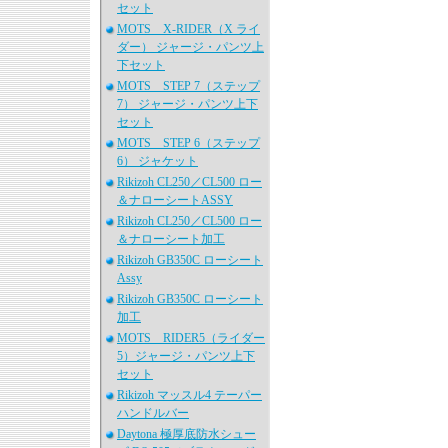
セット
MOTS X-RIDER（X ライ
ダー） ジャージ・パンツ上
下セット
MOTS STEP 7（ステップ
7） ジャージ・パンツ上下
セット
MOTS STEP 6（ステップ
6） ジャケット
Rikizoh CL250／CL500 ロー
＆ナローシートASSY
Rikizoh CL250／CL500 ロー
＆ナローシート加工
Rikizoh GB350C ローシート
Assy
Rikizoh GB350C ローシート
加工
MOTS RIDER5（ライダー
5）ジャージ・パンツ上下
セット
Rikizoh マッスル4 テーパー
ハンドルバー
Daytona 極厚底防水シュー