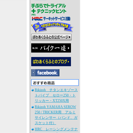
Rikizoh チタンエキゾース
トパイプ セロー250・ト
リッカー・XT250X用
Rikizoh YAMAHA SEROW
250 / TRICKER用 アルミ
サイレンサー（バンド、ガ
スケット付）
HRC レーシングメンテナ