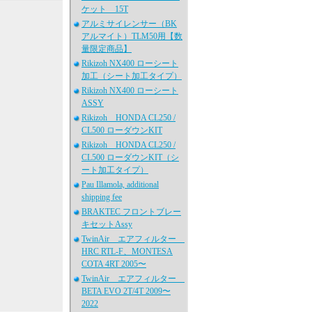
ケット 15T
アルミサイレンサー（BK
アルマイト）TLM50用【数
量限定商品】
Rikizoh NX400 ローシート
加工（シート加工タイプ）
Rikizoh NX400 ローシート
ASSY
Rikizoh HONDA CL250 /
CL500 ローダウンKIT
Rikizoh HONDA CL250 /
CL500 ローダウンKIT（シ
ート加工タイプ）
Pau Illamola, additional
shipping fee
BRAKTEC フロントブレー
キセットAssy
TwinAir エアフィルター
HRC RTL-F、MONTESA
COTA 4RT 2005〜
TwinAir エアフィルター
BETA EVO 2T/4T 2009〜
2022