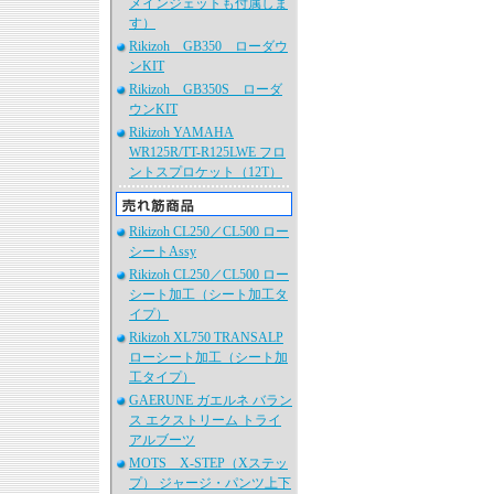
メインジェットも付属しま
す）
Rikizoh GB350 ローダウ
ンKIT
Rikizoh GB350S ローダ
ウンKIT
Rikizoh YAMAHA
WR125R/TT-R125LWE フロ
ントスプロケット（12T）
Rikizoh CL250／CL500 ロー
シートAssy
Rikizoh CL250／CL500 ロー
シート加工（シート加工タ
イプ）
Rikizoh XL750 TRANSALP
ローシート加工（シート加
工タイプ）
GAERUNE ガエルネ バラン
ス エクストリーム トライ
アルブーツ
MOTS X-STEP（Xステッ
プ） ジャージ・パンツ上下