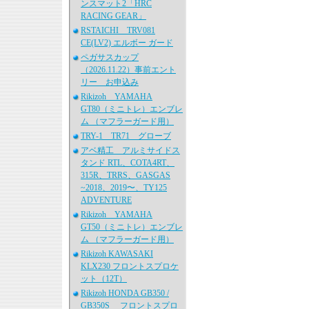
ンスマット2「HRC
RACING GEAR」
RSTAICHI TRV081
CE(LV2) エルボー ガード
ペガサスカップ
（2026.11.22）事前エント
リー お申込み
Rikizoh YAMAHA
GT80（ミニトレ）エンブレ
ム （マフラーガード用）
TRY-1 TR71 グローブ
アベ精工 アルミサイドス
タンド RTL、COTA4RT、
315R、TRRS、GASGAS
~2018、2019〜、TY125
ADVENTURE
Rikizoh YAMAHA
GT50（ミニトレ）エンブレ
ム （マフラーガード用）
Rikizoh KAWASAKI
KLX230 フロントスプロケ
ット（12T）
Rikizoh HONDA GB350 /
GB350S フロントスプロ