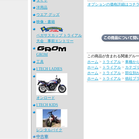
タイヤ
オプションの価格詳細はコチ
洋用品
ウエア グッズ
映像・書籍
ペガサスカップ トライアル
大会 事前エントリー
GROM
この商品が含まれる関連グル
工具
ホーム
>
トライアル
>
車種か
ホーム
>
トライアル
>
カテゴ
I.TECH LADIES
ホーム
>
トライアル
>
部位別
ホーム
>
トライアル
>
他社ブ
オンロード
I.TECH KIDS
レンタルバイク