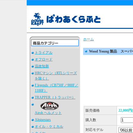
ホーム
Wood Young 製品 ス
トライアル
オフロード
温故知新
HRCマシン（RTLシリーズ
を除く）
F.legends（CB750F／900F／
1100F）
TRAPPER（トラッパー）
販売価格
22,000
Airoh ヘルメット
Alpinestars
購入数
オイル・ケミカル
対応モデル