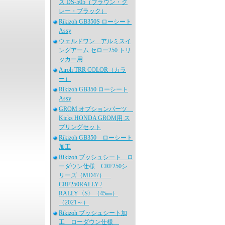
ズ DS-505（ブラウン・グ
レー・ブラック）
Rikizoh GB350S ローシート
Assy
ウェルドワン アルミスイ
ングアーム セロー250 トリ
ッカー用
Airoh TRR COLOR（カラ
ー）
Rikizoh GB350 ローシート
Assy
GROM オプションパーツ
Kicks HONDA GROM用 ス
プリングセット
Rikizoh GB350 ローシート
加工
Rikizoh ブッシュシート ロ
ーダウン仕様 CRF250シ
リーズ（MD47）
CRF250RALLY /
RALLY〈S〉（45㎜）
（2021～）
Rikizoh ブッシュシート加
工 ローダウン仕様