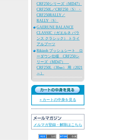
CRF250シリーズ（MD47）
CRF250L／CRF250〈S〉・
CRF250RALLY／
RALLY〈S〉
GAERUNE BALANCE
CLASSIC（ガエルネ バラ
ンス クラシック） トライ
アルブーツ
Rikizoh ブッシュシート ロ
ーダウン仕様 CRF250シ
リーズ（MD47）
CRF250L（30㎜） 用（2021
～）
» カートの中身を見る
メルマガ登録・解除はこちら